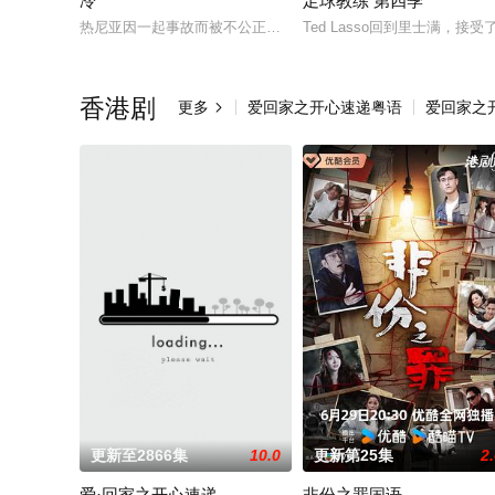
冷
足球教练 第四季
热尼亚因一起事故而被不公正地监禁，她的丈夫和6岁的女儿在事故
Ted Lasso回到里士满
香港剧
更多
爱回家之开心速递粤语
爱回家之

更新至2866集
10.0
更新第25集
2
爱·回家之开心速递
非份之罪国语