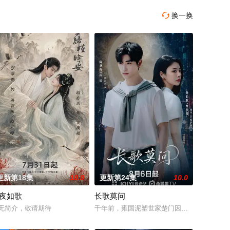
换一换

更新第18集
10.0
更新第24集
10.0
夜如歌
长歌莫问
苦练口语并争取到了英文朗诵剧中小
的喜欢。”那个夜晚，他脸颊微热，还听见自己加速的心跳声……
手，携手霍仙姑（陈瑶 饰）与九门诸人共赴冒险奇局。一桩401部队的神秘失
津，麦香通过视频向米良宣告：婚不结了。鹿鸣村开了锅，村民大骂麦香是叛徒
无简介，敬请期待
千年前，雍国泥塑世家楚门因进贡的“十二生