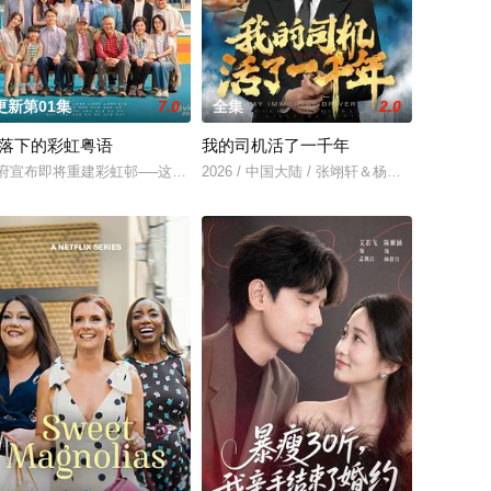
更新第01集
7.0
全集
2.0
落下的彩虹粤语
我的司机活了一千年
老房子内。林梓以减免房租为由，让同在老房子内租住的大四表弟魏宇宙，帮
a Secret? is the story of an odd little f
府宣布即将重建彩虹邨──这条超过60年的名牌屋邨，满载香港情怀，是几代
2026 / 中国大陆 / 张翊轩＆杨梓依