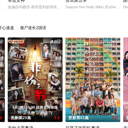
幸运女神
尝试第五季
图
中死亡。这起事故的真正罪魁祸首是富家子弟，他们强大的父母“帮助”法院做出
，接受了他迄今为止最大的挑战：执教一支乙级联赛的女子足球队。在这一季里，Te
改编自玛丽莎·斯塔普利的同名畅销小说，讲述专业骗子“幸运儿”露西（安
Season five finds Nikki (Esther Smith
De
开心速递
僵尸道长2国语
.0
更新第25集
1.0
更新第01集
7.0
非份之罪粤语
日落下的彩虹粤语
夫