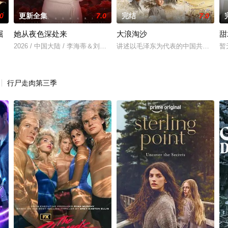
.0
更新全集
7.0
完结
7.0
崛
她从夜色深处来
大浪淘沙
甜
2026 / 中国大陆 / 李海蒂＆刘小龙
讲述以毛泽东为代表的中国共产党第
暂
余卓阳
行尸走肉第三季