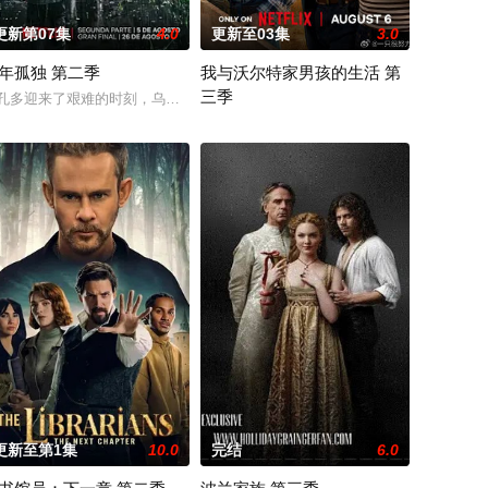
更新第07集
4.0
更新至03集
3.0
年孤独 第二季
我与沃尔特家男孩的生活 第
三季
转校生出现。与此同时，专门猎杀青少年的连环杀人魔“The Trawler”在市内
鲁宾 饰）和双胞胎哥哥由养父抚养长大。她无意中继承了神秘外祖父在加拿大的一
孔多迎来了艰难的时刻，乌苏拉·伊瓜兰的诅咒成真，和平越来越难维持…… 该
Myer
Ahead of the arrival of Season 2, Netflix has
更新至第1集
10.0
完结
6.0