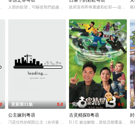
愛．回家之開心速遞》，「過往的處境劇都是以家庭為主，今次當然不例外啦。
自我，然而，當欲望失控，過份貪圖金錢與權勢、追求不屬於自己的愛，非份
人類的欲望，可驅使我們超越自我，然而，當欲望失控，過份貪圖金錢與
政府宣布即将重建彩虹邨──这条超过
罹
.0
更新第31集
5.0
完结
6.0
公主嫁到粤语
古灵精探B粤语
封
意出任由老板出资兴建的一所九流学校的校长。面对欠佳的学校名誉，无心向
死于一栋工厂大厦的一次火灾，痛不欲生的他无意中得知原来此次火灾乃城中
刁蛮任性的昭阳公主（佘诗曼 饰）为避嫁吐蕃急招驸马，一代金店掌舵人
D.I.E.被迫解散，原组员都重返
商