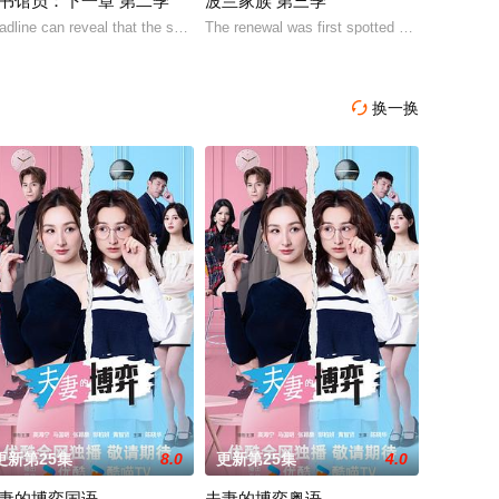
书馆员：下一章 第二季
波兰家族 第三季
了“正确”的决定。在监狱里
d和球队学着“先做了再说”，把握他们从未设想过的机会。
雅·泰勒-乔伊 饰）在一次数百万美元的劫案发生意外后，被迫踏上逃亡之路的
) and Jason (Rafe Spall) dealing with the
adline can reveal that the show has also been handed a two-season order, wh
The renewal was first spotted by the account 
换一换

更新第25集
8.0
更新第25集
4.0
妻的博弈国语
夫妻的博弈粤语