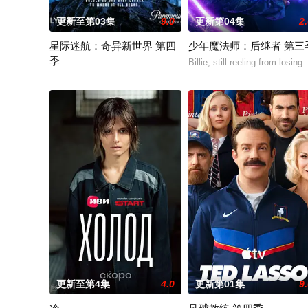
更新至第03集
9.0
更新第04集
2
星际迷航：奇异新世界 第四
少年魔法师：后继者 第三
季
Billie, still reeling from losin
2026 / 美国 / ,杰丝·布什,克里斯蒂娜·钟,西莉亚·罗丝·古丁,阿德
更新至第4集
4.0
更新第01集
9