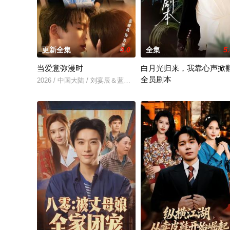
更新全集
3.0
全集
5
当爱意弥漫时
白月光归来，我靠心声掀
全员剧本
2026 / 中国大陆 / 刘宴辰＆蓝曦鹿
2026 / 中国大陆 / 陈瑞丰&徐