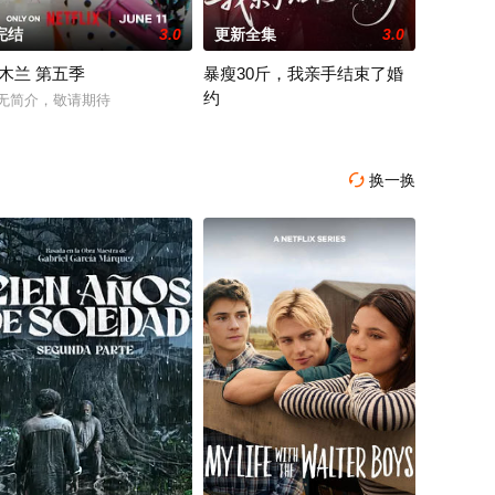
完结
3.0
更新全集
3.0
木兰 第五季
暴瘦30斤，我亲手结束了婚
约
一代领导人，在国家民族危难之际，召开中国共产党第一次代表大会，建立中国
无简介，敬请期待
2026 / 中国大陆 / 陈紫涵&艾若飞&灵灵
换一换
