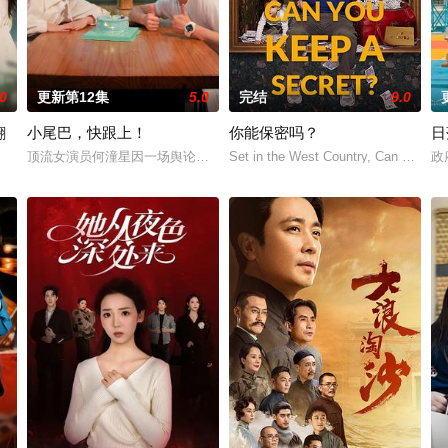
.0
更新第12集
5.0
完结
9.0
翻
小尾巴，快跟上！
你能保密吗？
日
顶流女演员何潼星因一场舆论风波，被藏在经纪人兼好友——林梓的一所
Set in the West Country, Can You Keep 
政
真