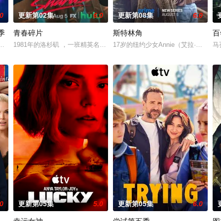
.0
更新第02集
6.0
更新第08集
6.0
季
青春碎片
斯特林角
百
g Alex at the end of Season 2, discovers that t
1981年的洛杉矶 ，一班精英名校的高中生原本过住灿烂生活，直至一位神秘
17岁的纽约少女Annie（艾拉·
马
里安·霍姆斯,克里斯汀·霍恩,丹·让诺特,卡罗尔·凯恩,亚历克丝·卡普,安松·蒙特,Chris,
.0
更新第05集
5.0
更新第05集
6.0