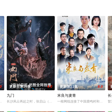
.0
更新至第16集
4.0
更新第11集
8.0
九门
米良与麦青
长
被父母忽视，在艰苦环境中长大，但她始终刻苦学习，憧憬未来。为此，苏琳
逾白长大以后，林知夏忽然对他说：“江逾白，我喜欢你，哲学和生物学意义上
长沙风云再起之时，张启山（陈伟霆 饰）与吴老狗（曾舜晞 饰）强强联
一根网线连接了中国鹿鸣村和英国牛
暂