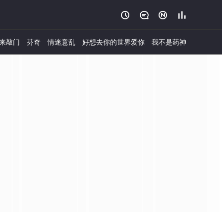




来敲门
芬奇
情迷意乱
好想去你的世界爱你
我不是药神