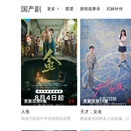
国产剧
更多
匿爱
唐朝诡事录
武林外传

更新至第8集
2.0
更新至第14集
1
人鱼
天才，女友
就读于职业中学培训部的花季女生苏琳（黄杨钿甜 饰），虽自小
根据素光同同名小说改编。江