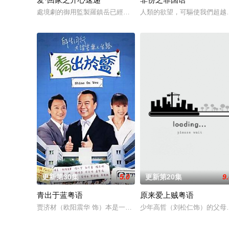
處境劇的御用監製羅鎮岳已經準備開拍新一套處境劇，暫定叫《
人類的欲望，可驅使我們超越
更新第30集
5.0
更新第20集
9
青出于蓝粤语
原来爱上贼粤语
贾济材（欧阳震华 饰）本是一名商界精英，但受老板所托极不愿
少年高哲（刘松仁饰）的父母