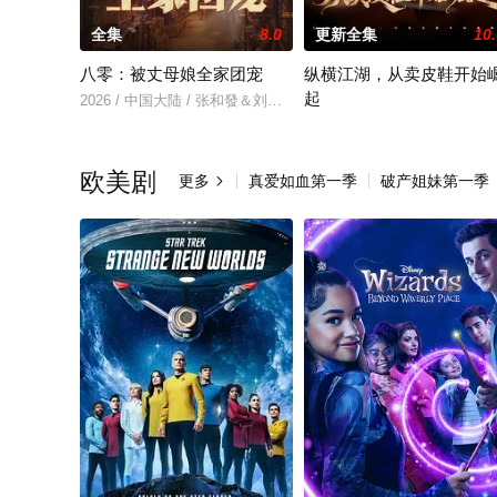
全集
8.0
更新全集
10
八零：被丈母娘全家团宠
纵横江湖，从卖皮鞋开始
起
2026 / 中国大陆 / 张和發＆刘容榕
2026 / 中国大陆 / 姚奕太＆
欧美剧
更多
真爱如血第一季
破产姐妹第一季
