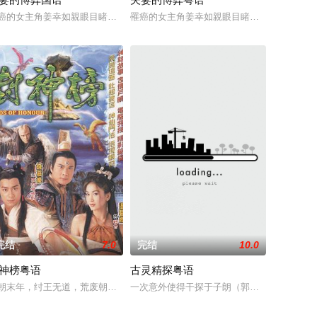
而故事除了家庭，因為網購現在都好
之想被無限放大，一不經意，便陷入道德矛盾的深淵，犯下種種「非份之
權勢、追求不屬於自己的愛，非份之想被無限放大，一不經意，便陷入道德矛
60年的名牌屋邨，满载香港情怀，是几代人的成长与回忆。剧集以七个发生在
癌的女主角姜幸如親眼目睹老公和她唯一的閨蜜的姦情，慘遭兩人狠下毒手。
罹癌的女主角姜幸如親眼目睹老公和她唯一的
完结
7.0
完结
10.0
神榜粤语
古灵精探粤语
学的学生与不太配合的教师，济材无
巨富赵经琛为了低价买下该栋大厦再进行改建的一个阴谋。高哲苦无证据
丁来喜（关菊英 饰）主动送上门，因二儿子金多禄（陈豪 饰）及三儿子金多寿
原先的工作岗位，这班人不改之前古灵精怪的作风，令领导很是头疼，为了躲开这批
朝末年，纣王无道，荒废朝政，民不聊生。商朝四大名将之一李靖（元华饰）
一次意外使得干探于子朗（郭晋安 饰）具有