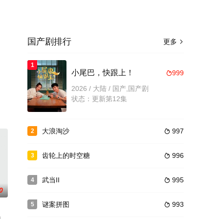
国产剧排行
更多

1
。
小尾巴，快跟上！
999

2026 / 大陆 / 国产,国产剧
状态：更新第12集
大浪淘沙
997
2

齿轮上的时空糖
996
3

武当II
995
4

0
谜案拼图
993
5
