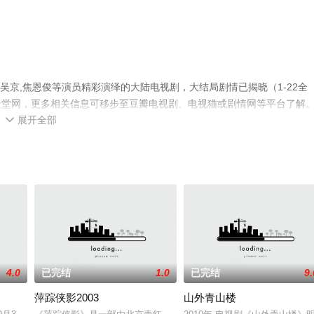
吴京,焦恩俊等演员精彩演绎的大陆电视剧，大结局剧情已揭晓（1-22全
天堂网，更多相关信息可移步至豆瓣电视剧、电视猫或剧情网等平台了解
展开全部

4.0
已完结
1.0
已完结
9.
萍踪侠影2003
山外青山楼