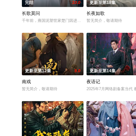
完结
10.0
更新至第18集
长歌莫问
长夜如歌
千年前，雍国泥塑世家楚门因进贡的“十二生肖”离奇流血炸裂，
暂无简介，敬请期待
更新至第12集
9.0
更新至第14集
南戏
夜语记
暂无简介，敬请期待
2025年7月网络剧备案当代