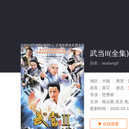
武当II(全集)
别名：wudangII
地区：
大陆
类型：
语言：
其它
状态：
导演：
范秀明
主演：
陈法蓉,吴京,
更新时间：
2026-03-
在线观看
