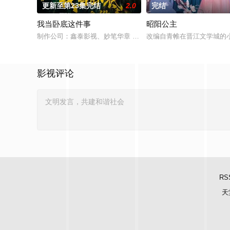
更新至第23集完结
2.0
完结
我当卧底这件事
昭阳公主
制作公司：鑫泰影视、妙笔华章 题材：警匪、反诈 规格：15分钟
改编自青帷在晋江文学城的
影视评论
RS
天