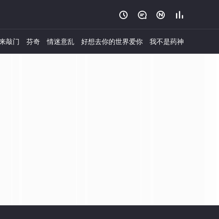




来敲门
芬奇
情迷意乱
好想去你的世界爱你
我不是药神