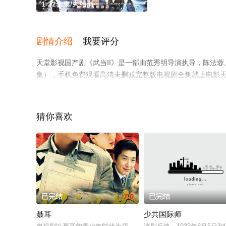
1-22全集/大结局
剧情介绍
我要评分
天堂影视国产剧《武当II》是一部由范秀明导演执导，陈法蓉,
集），手机免费观看高清未删减完整版电视剧全集就上电影
猜你喜欢
已完结
7.0
已完结
聂耳
少共国际师