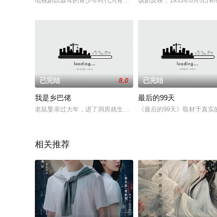
电视剧以聂耳的青少年时代为背景，主要讲述聂耳成为一个革命
该剧反映，1933年8月5
已完结
8.0
已完结
我是乡巴佬
最后的99天
老鼠娶亲过大年，进了洞房就生崽，子孙满堂，福！ 农民生儿传
《最后的99天》取材于真
相关推荐