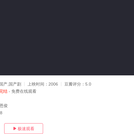
国产,国产剧
上映时间：
2006
豆瓣评分：
5.0
完结
- 免费在线观看
焦恩俊
18
极速观看
