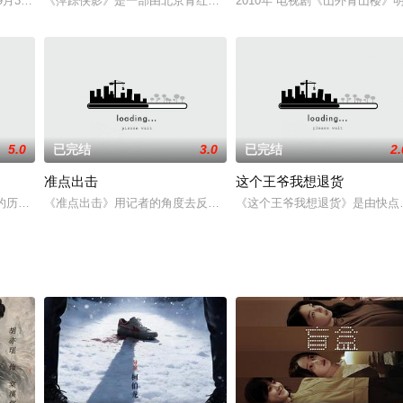
音乐家的成长历程，歌颂他的亲情、乡情和爱情，讴歌他的音乐天赋、革命情操
日和9月3日，为响应党和苏维埃政府的号召，继续扩大红军，壮大武装力量，粉碎
《萍踪侠影》是一部由北京青红德博影视文化传播公司出品，何群执导
2010年 电视剧《山外青山
5.0
已完结
3.0
已完结
2.
准点出击
这个王爷我想退货
香火，赚了女娃还赔金，夫妻冤家，爱！ 在大磨村流行着这样一个顺口溜“该扎
实的历史事件，是由华谊兄弟公司出品的一部谍战剧，汪俊执导，张策、周燕妮
《准点出击》用记者的角度去反映整个社会的现象，同时还有屏幕背
《这个王爷我想退货》是由快点T