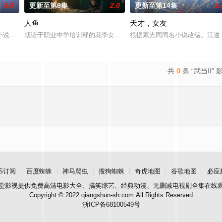
6.0
更新至第8集
2.0
更新至第14集
1.
人鱼
天才，女友
X24集 拍摄地点：广东 出品人：郑伟、梁可青、孟钰辰、刘凌爽 总制片人：
小说《平阳公主》。
就读于职业中学培训部的花季女生苏琳（黄杨钿甜 饰），虽自小被
根据素光同同名小说改编。江逾
共
0
条 “武当II” 
S订阅
百度蜘蛛
神马爬虫
搜狗蜘蛛
奇虎地图
谷歌地图
必应
堂影视
提供免费高清电影大全、搞笑综艺、经典动漫、无删减电视剧全集在线
Copyright © 2022 qiangshun-sh.com All Rights Reserved
浙ICP备68100549号