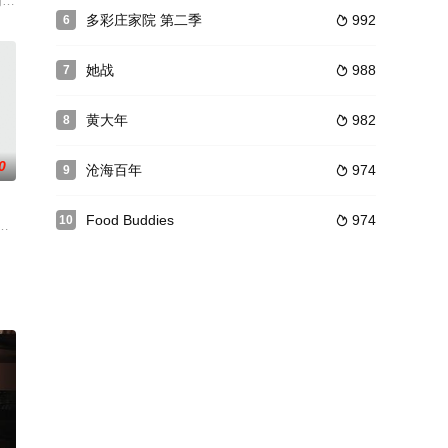
和爱国主义热忱。视剧以聂耳的青少
敌人的第五次"围剿"，中央红军先后在博
，梁羽生、李天泽等担任编剧，黄海冰、孙浩、韩雪、孙菲菲等主演的古装武侠电
楼》明朝中期，怪才徐梓藤几经沉浮，终于获得出狱的机会，重获自由。饱经风霜
多彩庄家院 第二季
992
6

她战
988
7

黄大年
982
8

0
沧海百年
974
9

Food Buddies
974
10

不扎，房倒屋塌；该流不流，扒
编剧，张涵予、段奕宏、车晓、李玥等主演。该剧讲述了解放前夕，上海
后的，不为人知的故事，由詹军导演，周杰，张茜，黑子，高圆圆主演。清晨七
V出品轻喜古装爱情自制短剧[1-3]。该剧改编自作者“明月来相照”原创小说