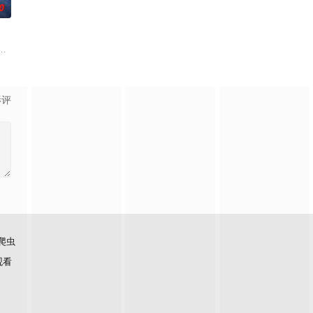
0
刘习阳、张皓颜 制片人
父母忽视，在艰苦环境中长大，但她始终刻苦学习，憧憬未来。为此，苏琳苦练
白长大以后，林知夏忽然对他说：“江逾白，我喜欢你，哲学和生物学意义上的
影评
爬虫
观看