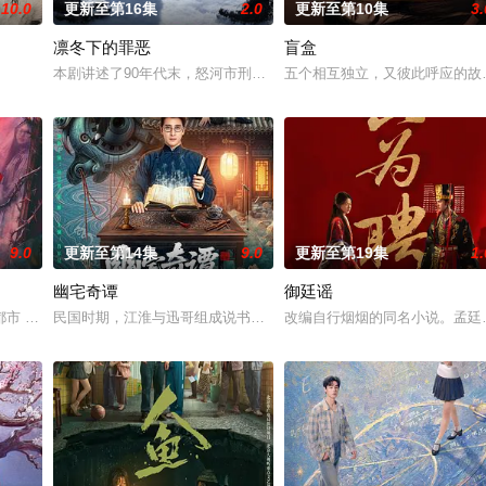
10.0
更新至第16集
2.0
更新至第10集
3.
凛冬下的罪恶
盲盒
惨遭满门流放，楚父以死鸣冤。楚家大小姐楚梓鸢带着滔天恨意，在屠刀落地的
本剧讲述了90年代末，怒河市刑侦支队在无普及监控、无DNA鉴定技
五个相互独立，又彼此呼应的故事
9.0
更新至第14集
9.0
更新至第19集
1.
幽宅奇谭
御廷谣
 都市 海南越酷文化传媒有限公司
民国时期，江淮与迅哥组成说书班子，偶遇“白天人住屋，晚上鬼占房
改编自行烟烟的同名小说。孟廷