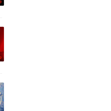
0
瞬间，灵魂跨越千年，附身到了与
术的支持下，通过摸排、勘查等传统刑侦手段，接连破获数起重案要案的艰难过
——用一场精心策划的“夏令营”完成复仇的受害者；临终前与遗憾和解的“无用
0
”的阴阳宅，江淮被掳走配“阴婚”。他与女探长穆英搭档，侦破阎王娶亲、五鬼
辉，大平王朝有史以来个以女子进士科三元及第入翰林院的奇女子。十年前的