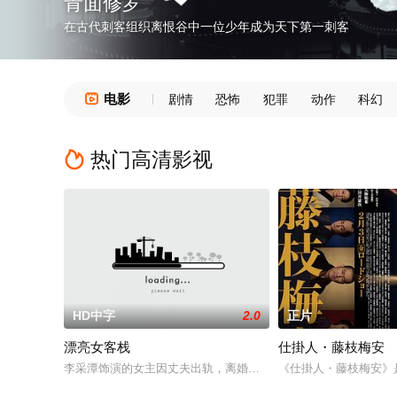
青面修罗
在古代刺客组织离恨谷中一位少年成为天下第一刺客
电影

剧情
恐怖
犯罪
动作
科幻
热门高清影视

HD中字
2.0
正片
漂亮女客栈
仕掛人・藤枝梅安
李采潭饰演的女主因丈夫出轨，离婚后寄宿在好姐妹的家里，并
《仕掛人・藤枝梅安》