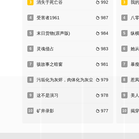
消失于死亡谷
992
我
3
3

受害者1961
987
八
4
4

末日货物(原声版)
984
纵
5
5

灵魂侵占
983
她
6
6

骇故事之暗窗
981
暴瘦
7
7

污垢化为灰烬，肉体化为灰尘
979
惹
8
8

这不是演习
978
美
9
9

矿井录影
977
揭
10
10
