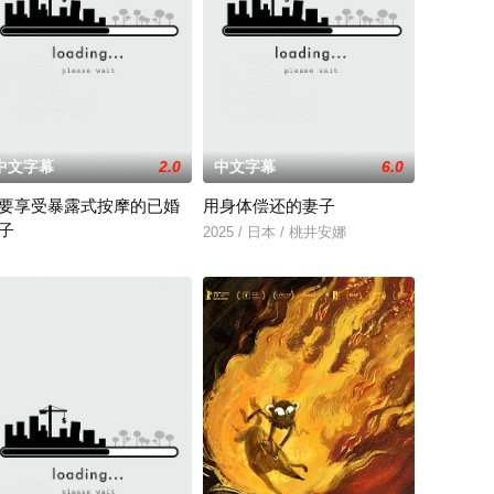
中文字幕
2.0
中文字幕
6.0
要享受暴露式按摩的已婚
用身体偿还的妻子
子
燕（蒋璐霞 饰）、宁宝儿（
开始了舞蹈生涯。朱音为了支撑家数在酒吧工作，不擅长与人打交道的舞
无法出门。在资源消耗殆尽与未知神秘威胁的双重逼迫下，一家人必须想方设法联
2025 / 日本 / 桃井安娜
25 / 日本 / 竹内夏希