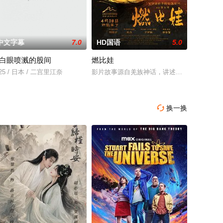
中文字幕
7.0
HD国语
5.0
白眼喷溅的股间
燃比娃
“开挂”。然而，随着杨小强母亲
指点决心投身革命。日军欲诱杀高胜男，她孤身赴战舍命换乡亲周全
25 / 日本 / 二宫里江奈
影片故事源自羌族神话，讲述了一只被人类抚养
换一换
