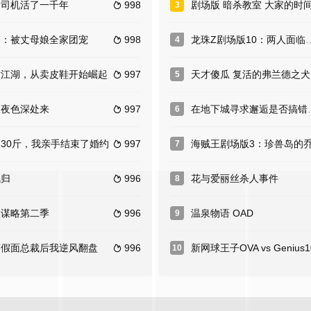
的司机活了一千年
998
剧场版 暗杀教室 大家的时
3

零：被丈母娘全家团宠
998
龙珠Z剧场版10：两人面临危机! 超战士难以成眠
4

横江湖，从卖皮鞋开始崛起
997
天才傻瓜 复活的弗兰德之犬
5

从夜色深处来
997
在地下城寻求邂逅是否搞错了什么第四季Part2
6

30斤，我亲手结束了婚约
997
海贼王剧场版3：珍兽岛的乔巴王
7

凤归
996
花与爱丽丝杀人事件
8

人谋略第二季
996
温泉物语 OAD
9

穿假面总裁后我逆风翻盘
996
新网球王子OVA vs Genius1
10
