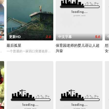
.0
更新HD
2.0
中文字幕
5.0
最后孤屋
保育园老师的婴儿语让人超
想
兴奋
女
战队”临危受命，精英队长陈梓静（于文文 饰）率队员金凤（卢靖姗 饰）、齐
生活的冲绳。与母亲朱音、妹妹舞一起生活的照屋踊，憧憬舞蹈学校的丽莎，
一个普通的一家四口突遭诡异变故，被困在自家房屋中超过 1000 天
2025 / 日本 / 白木由子
20