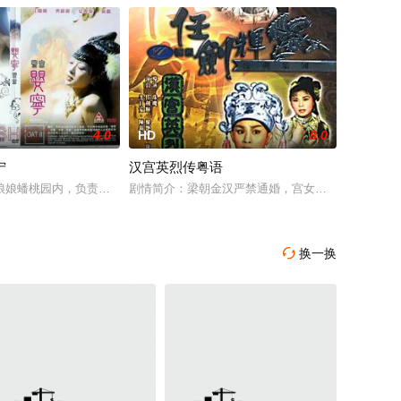
4.0
HD
8.0
宁
汉宫英烈传粤语
娘娘蟠桃园内，负责看守蟠桃的稻草人仙子。一次机缘巧合下，与织女相遇，
剧情简介：梁朝金汉严禁通婚，宫女白玫瑰本与乐师
换一换
