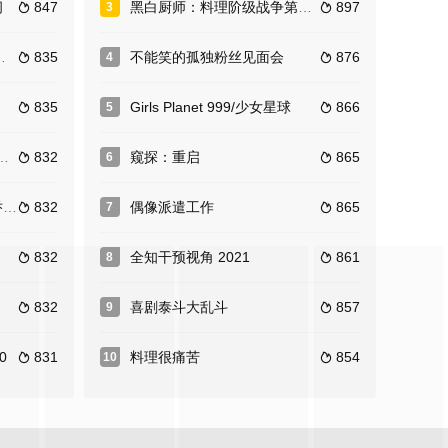
间
847
黑白厨师：料理阶级战争第二季
897
3


835
不能笑的孤独粉丝见面会
876
4


835
Girls Planet 999/少女星球
866
5


832
窥探：重启
865
6


国
832
偶像派遣工作
865
7


832
全知干预视角 2021
861
8


832
喜剧泰斗大乱斗
857
9


0
831
料理很痛苦
854
10

