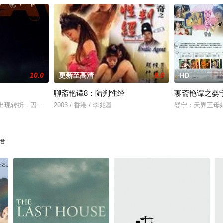
10.0
更新至高清
9.0
HD
聊斋艳谭8：陆判性经
聊斋艳谭之婴
出现转折，因为警方发现有个人与嫌疑人长得很像！
2003 / 香港 / 李兆基
婴宁：天界王母
语