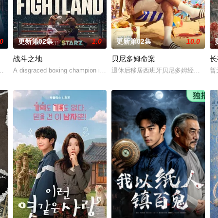
.0
更新第02集
1.0
更新第02集
10.0
战斗之地
贝尼多姆命案
长
进贡的“十二生肖”离奇流血炸裂，惨遭满门流放，楚父以死鸣冤。楚家大小姐
A disgraced boxing champion is released from prison and returns to Lond
退休后移居西班牙贝尼多姆经营酒吧
暂