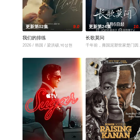
更新第02集
9.0
更新第24集
10
我们的排练
长歌莫问
2026 / 韩国 / 梁洪硕,박성현
千年前，雍国泥塑世家楚门因