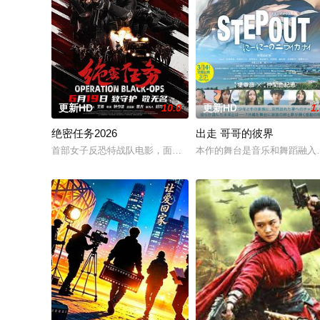
更新HD
10.0
更新HD
1
绝密任务2026
出走 哥哥的彼界
首部女子反恐特战队电影，面对恐怖主义恶势力，“最飒女子反恐特
本作的舞台是音乐和舞蹈融入