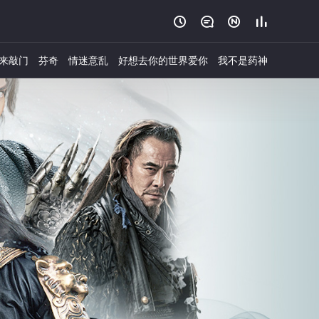




来敲门
芬奇
情迷意乱
好想去你的世界爱你
我不是药神