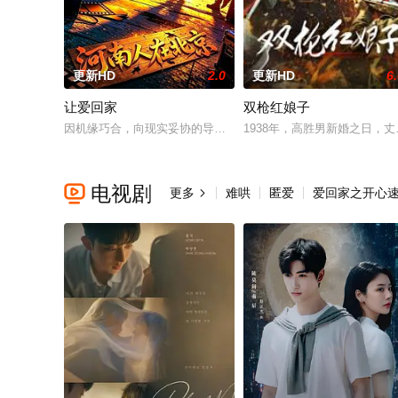
更新HD
2.0
更新HD
6
让爱回家
双枪红娘子
因机缘巧合，向现实妥协的导演朱达仁萌生拍一部《河南人在北京
1938年，高胜男新婚之日
电视剧

更多
难哄
匿爱
爱回家之开心
