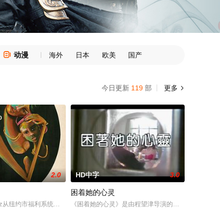
动漫

海外
日本
欧美
国产
今日更新
119
部
更多

2.0
HD中字
3.0
困着她的心灵
事都会忘记，包括她挑逗勾引好姐妹
表作之一，讲述身兼妙手仁心的针灸医师与冷酷无情的杀手双重身份的藤枝梅安
ry at war by hiding in a
nez从纽约市福利系统夺回6岁的儿子，从此两人共同生活，面对生活的风波、真
《困着她的心灵》是由程望津导演的台湾电影，演员，梁