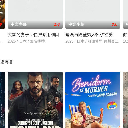
.0
中文字幕
1.0
中文字幕
3.0
大家的妻子：住户专用洞口
每晚与隔壁男人怀孕性爱
翻
》电影的念头，在说服主编姚松、老乡韩战、二房东杨小强加入后，一路曲折式
，丈夫被日军残害，父辈亦遭屠戮。她举枪聚义，屡袭敌寇威震四方，后得八路军
2025 / 日本 / 加藤桃香
2025 / 日本 / 舞原希里,佐川金二
20
速递粤语