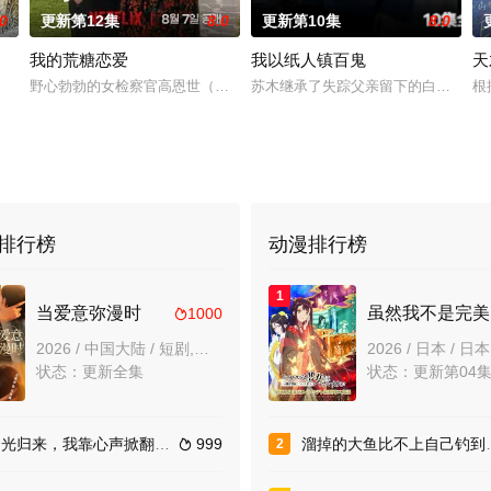
.0
更新第12集
8.0
更新第10集
8.0
我的荒糖恋爱
我以纸人镇百鬼
天
迎且意义重大的题材之一——私家侦探故事。 第二季迎来洛杉矶标志性私家侦
野心勃勃的女检察官高恩世（贺营 饰）意外失忆，住进拳击教练张泰河
苏木继承了失踪父亲留下的白事馆，
根
排行榜
动漫排行榜
1
当爱意弥漫时
虽
1000

2026 / 中国大陆 / 短剧,女频恋爱
状态：更新全集
状态：更新第04
光归来，我靠心声掀翻全员剧本
999
溜掉的大鱼比不上自己钓到的鱼
2
