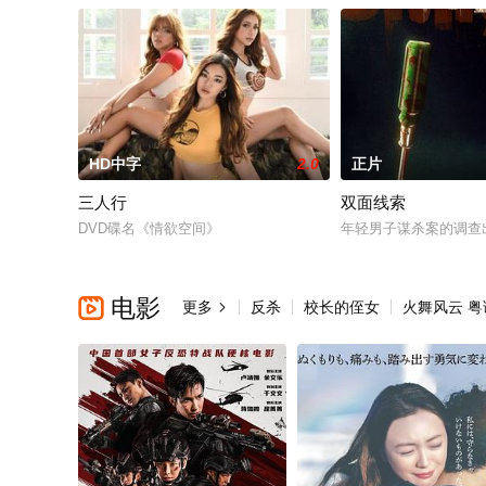
HD中字
2.0
正片
三人行
双面线索
DVD碟名《情欲空间》
年轻男子谋杀案的调查
电影

更多
反杀
校长的侄女
火舞风云 粤
