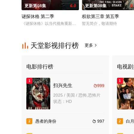
更新第08集
6.0
更新第08集
8
谜探休格 第二季
权欲第三章 第五季
《谜探休格》以当代视角重新演绎了文学、电影和电视史上最受欢
暂无简介，敬请期待
天堂影视排行榜

更多

电影排行榜
电视剧
1
1
扫兴先生
999

2025 / 美国 / 恐怖,恐怖片
状态：HD
愚者的身份
997
白月
2
2
