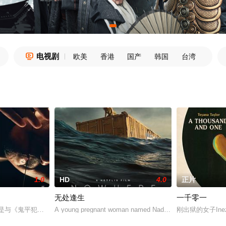
电视剧

欧美
香港
国产
韩国
台湾
1.0
HD
4.0
正片
无处逢生
一千零一
没有觉得什么不方便，然而李采潭有一个特点，喝醉酒后容易断片，发生过任何
是与《鬼平犯科帐》《剑客生涯》齐名的日本时代小说大家池波正太郎三大代
A young pregnant woman named Nada escapes from a count
刚出狱的女子I