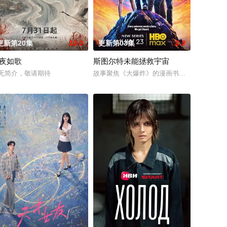
更新第20集
10.0
更新第03集
2.0
夜如歌
斯图尔特未能拯救宇宙
楚梓鸢带着滔天恨意，在屠刀落地的瞬间，灵魂跨越千年，附身到了与
on to ta
的英国前刑警，原以为能过上平静生活。然而，当地接连发生游客离奇死亡事件
无简介，敬请期待
故事聚焦《大爆炸》的漫画书老板斯图尔特·布