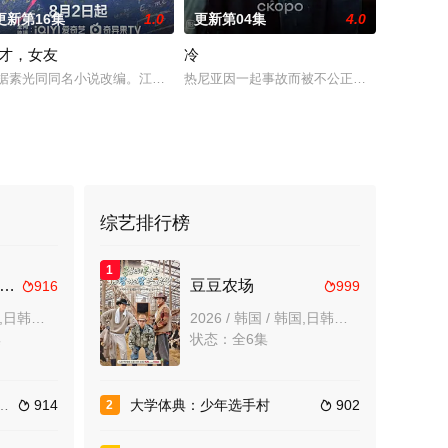
更新第16集
1.0
更新第04集
4.0
才，女友
冷
探兼电影鉴赏家约翰·休格的回归
（丁海寅 饰）家中，对方还自称是她的男友。这段剪不断理还乱的棘手关系，能
本想低调扎纸维生，却因一具流血的新娘纸人卷入了一场跨越十年的惊天阴谋。
据素光同同名小说改编。江逾白长大以后，林知夏忽然对他说：“江逾白，我喜
热尼亚因一起事故而被不公正地监禁，她的丈夫
综艺排行榜
1
然我不是完美恶女～雏宫蝶鼠替换传～
豆豆农场
916
999


2026 / 日本 / 日本,日韩动漫
2026 / 韩国 / 韩国,日韩综艺
集
状态：全6集
914
大学体典：少年选手村
902
2

