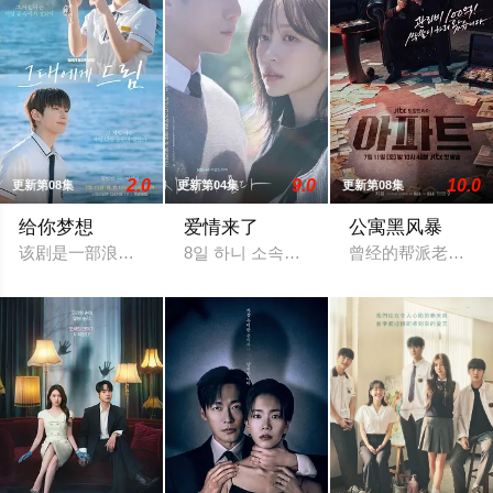
2.0
9.0
10.0
更新第08集
更新第04集
更新第08集
给你梦想
爱情来了
公寓黑风暴
该剧是一部浪漫喜剧，讲述了连一个梦想都无所畏惧的十几岁，
8일 하니 소속사 써브라임 측은 OSEN에 “
曾经的帮派老大急