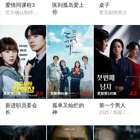
爱情同课程3
医到孤岛爱上
桌子
你
官方确认制作第三季。
暂无剧情简介
立志成为顶尖整形外科医生都志义（李宰旭
8.0
6.0
4.0
更新第12集
更新第01集
更新第140集
新进职员姜会
孤单又灿烂的
第一个男人
长
神
2025 / 韩国 / 
改编自同名小说。 韩国10大财阀崔成集团的会长姜龙浩在宣布
《孤单又灿烂的神：鬼怪》主演孔刘、金