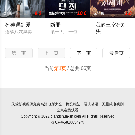
9.0
10.0
1.0
全6集
更新第08集
全14集
死神遇到爱
断罪
我的王室死对
头
连续八次冥界考试失败的菜鸟死神智汉，终于迎来了最后一次转
某一天，一位因网络钓鱼骗局而失去父母的不
被朝鲜时代恶毒千金
第一页
上一页
下一页
最后页
当前
第1页
/ 总共 66页
天堂影视
提供免费高清电影大全、搞笑综艺、经典动漫、无删减电视剧
全集在线观看
Copyright © 2022 qiangshun-sh.com All Rights Reserved
浙ICP备68100549号