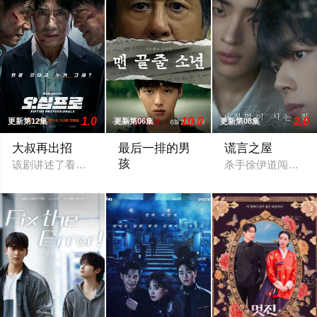
1.0
10.0
2.0
更新第12集
更新第06集
更新第08集
大叔再出招
最后一排的男
谎言之屋
孩
该剧讲述了看似平凡却各有致命魅力的三位大叔，在命运的推动下再
杀手徐伊道闯入许
改编自胡安·梅约加的西班牙舞台剧《最