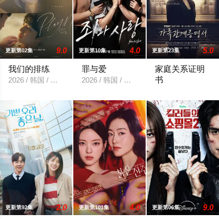
9.0
4.0
5.0
更新第02集
更新第10集
更新第23集
我们的排练
罪与爱
家庭关系证明
书
2026 / 韩国 / 梁洪硕,박성현
2026 / 韩国 / 정명철,김성혁,金贤叙,정현웅
本剧讲述的是从出
2.0
4.0
9.0
更新第92集
更新第101集
更新第06集