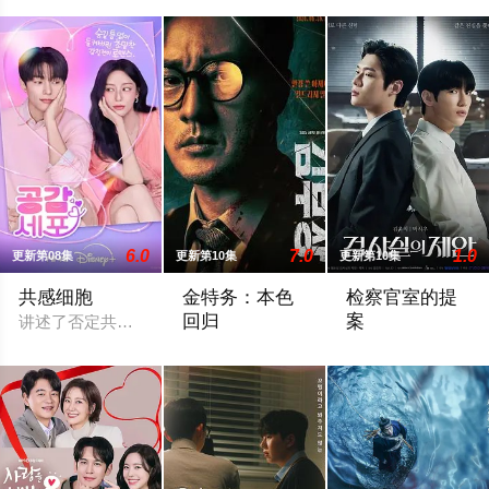
6.0
7.0
1.0
更新第08集
更新第10集
更新第10集
共感细胞
金特务：本色
检察官室的提
回归
案
讲述了否定共感的女人与对他人的感情能够产生共感的男人相互
剧中主角金科长由苏志燮饰演。在剧中，
改编自同名小说。