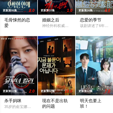
8.0
1.0
4.0
更新第06集
更新第10集
更新第16集
毛骨悚然的恋
婚姻之后
恋爱的季节
爱
神经外科权威姜泰柱（南宫珉 饰）因为老
该剧讲述了6年前
一名能看见鬼魂的继承人与一名王牌检察官发现只要轻轻一碰，就
2.0
10.0
7.0
更新第02集
更新第02集
更新第12集
杀手妈咪
现在不是出轨
明天也要上
的问题
班！
35岁的俞宝娜过着相夫教子的普通生活。表面上她看起来温顺和
以“贩卖幸福家庭形象”赚钱的网红夫妇，
改编自同名漫画。