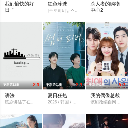
我们愉快的好
红色珍珠
杀人者的购物
日子
中心2
[스포티비뉴스=강효진 기자] 배우 박진희가 
2026 / 韩国 / 严贤京,尹仲勋,申正允,尹多英,金惠玉,鲜于在德,
第一季最后一幕突然
2.0
2.0
5.0
更新第12集
更新第01集
更新第02集
谤法
夏日狂热
我的偶像总裁
该剧讲述了在国内最大的IT企业里存在着一个恶神。唯一知道真
2026 / 韩国 / 韩国剧
该剧改编自网络漫