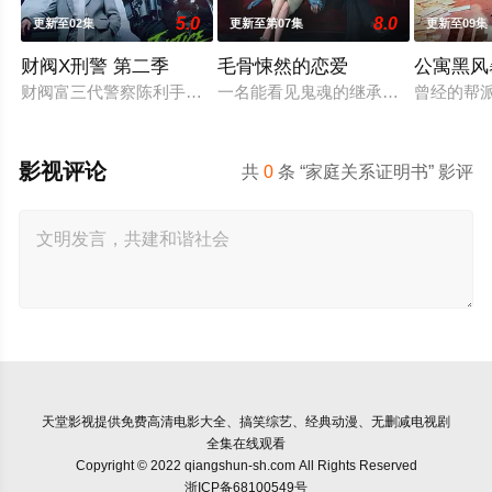
5.0
8.0
更新至02集
更新至第07集
更新至09集
财阀X刑警 第二季
毛骨悚然的恋爱
公寓黑风
财阀富三代警察陈利手（安普贤 饰）华丽回归，完美蜕变为成熟
一名能看见鬼魂的继承人与一名王牌检
曾经的帮
影视评论
共
0
条 “家庭关系证明书” 影评
天堂影视
提供免费高清电影大全、搞笑综艺、经典动漫、无删减电视剧
全集在线观看
Copyright © 2022 qiangshun-sh.com All Rights Reserved
浙ICP备68100549号