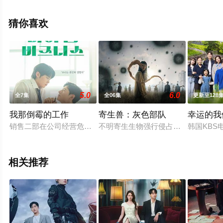
完整版电视剧全集就上电影天堂网，更多相关信息可移步
至豆瓣电视剧、电视猫或剧情网等平台了解。
猜你喜欢
5.0
6.0
全7集
全06集
更新至128
我那倒霉的工作
寄生兽：灰色部队
幸运的我
销售二部在公司经营危机中收到了解散通知。独自一人留下的韩
不明寄生生物强行侵占人类宿主的身
韩国KB
相关推荐