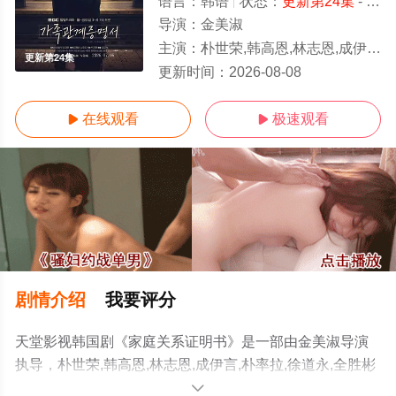
语言：
韩语
状态：
更新第24集
- 免费在线观看
导演：
金美淑
主演：
朴世荣,韩高恩,林志恩,成伊言,朴率拉,徐道永,全胜彬
更新第24集
更新时间：
2026-08-08
在线观看
极速观看


剧情介绍
我要评分
天堂影视韩国剧《家庭关系证明书》是一部由金美淑导演
执导，朴世荣,韩高恩,林志恩,成伊言,朴率拉,徐道永,全胜彬
等演员精彩演绎的韩国电视剧，手机免费观看高清未删减
