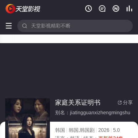






家庭关系证明书
分享

别名：jiatingguanxizhengmingshu
韩国
韩国,韩国剧
2026
5.0