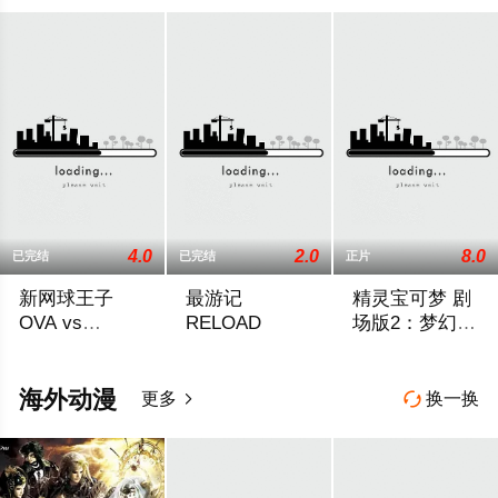
4.0
2.0
8.0
已完结
已完结
正片
新网球王子
最游记
精灵宝可梦 剧
OVA vs
RELOAD
场版2：梦幻的
Genius10
精灵宝可梦洛
『新テニスの王子様 OVA vs Genius10』は、2014年10月
天地混乱的混沌时代--有一块人和妖怪共
南海小岛上有个传
奇亚爆诞
海外动漫
更多
换一换

