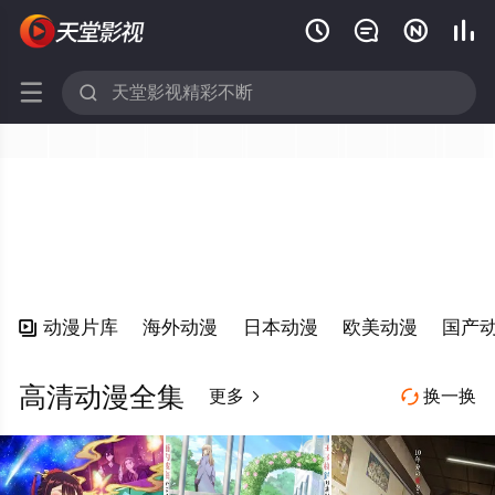






动漫片库
海外动漫
日本动漫
欧美动漫
国产

高清动漫全集
更多
换一换

