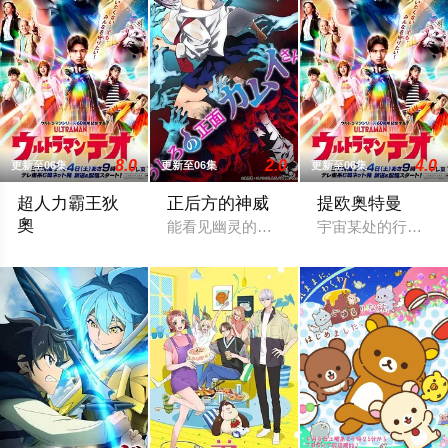
8.0
2.0
4.0
更新至06集
更新至06集
更新至06集
超人力霸王狄
正后方的神威
提欧奥特曼
奧
能看见幽灵的平凡女高中生·志津香，利用
宇宙某处的行星“H
宇宙某处的行星“H12” 这颗与地球极其相似的星球，某日遭到了