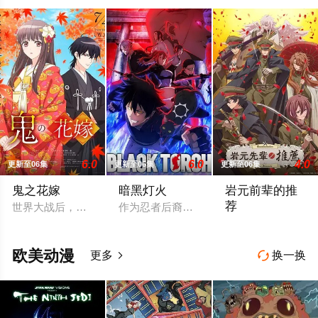
择手段！第四
季
6.0
6.0
4.0
更新至06集
更新至06集
更新至06集
鬼之花嫁
暗黑灯火
岩元前辈的推
荐
世界大战后，一群突然现身的妖怪帮助日本复兴，他们由此站在了
作为忍者后裔被祖父抚养长大、拥有与动物
1910年代，由
欧美动漫
更多
换一换

