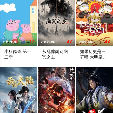
3.0
4.0
4.0
更新至05集
更新至13集
更新至06集
小猪佩奇 第十
从乱葬岗到幽
如果历史是一
二季
冥之主
群喵 大明皇朝
篇
当佩奇从家中备受呵护的"小妹妹"一跃成为肩负责任的"大姐姐"，
小卒萧陌为爱和军功奋斗三年，却被恋人柳
这一季动画我们将