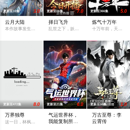
3.0
7.0
5.0
更新至10集
更新至06集
更新至366集
云月大陆
择日飞升
炼气十万年
本作故事发生在架空修仙世界——云月大陆。 大陆鼎盛时期由浣
乱世之下，妖祟横生，奸佞当道。又值幽
十万年前，天岚宗
8.0
6.0
1.0
更新至472集
更新至21集
更新至08集
万界独尊
气运世界杯，
万古至尊：李
我能复制所有
云霄传
这一日，林枫正在林府凝聚武魂，不想，他才刚将剑武魂修炼成
球星技能
平行世界，足球胜负直接绑定国运。Z国连
天武大陆第三强者