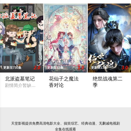
2.0
1.0
3.0
更新至730集
更新至22集
更新至13集
北派盗墓笔记
花仙子之魔法
绝世战魂第二
香对论
季
剧情简介暂缺，敬请期待。
东映动画与腾讯宣布将联手打造『花仙子』
四大宗门之首的玄
天堂影视
提供免费高清电影大全、搞笑综艺、经典动漫、无删减电视剧
全集在线观看