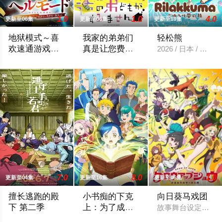
1.0
1.0
4.0
更新至06集
更新至06集
更新至19集
地狱模式～喜
我家的弟弟们
轻松熊
欢速通游戏的
真是让您费心
2026 / 日本 / 动
玩家在废设定
了
在无名网络游戏的世界中，转生到最高难度“地狱模式”的前废人
高一结束的春假，糸因为母亲再婚而搬家
异世界无双～
第二季
7.0
8.0
1.0
更新至04集
更新至16集
更新至06集
擅长逃跑的殿
小书痴的下克
向日葵马戏团
下 第二季
上：为了成为
故事舞台设定在昭
图书管理员不
公元1333年，为武士统治日本奠定基石的镰仓幕府，因其所信
在现代日本生活的“本须丽乃”，在决定就