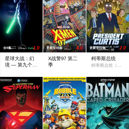
1.0
4.0
2.0
全8集
更新至08集
更新至02集
星球大战：幻
X战警97 第二
柯蒂斯总统
境 — 第九个绝
季
柯蒂斯总统（凯斯·
地武士
该剧延续《星球大战：幻境》的世界观，见证绝地武士崭新篇章
X战警被分散到了各个时间线，从过去，到