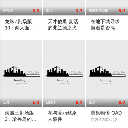
8.0
3.0
8.0
已完结
正片
更新至第03集
龙珠Z剧场版
天才傻瓜 复活
在地下城寻求
10：两人面临
的弗兰德之犬
邂逅是否搞错
危机! 超战士难
了什么第四季
与孙悟空和贝吉塔等龙珠战士的一役结束，伤痕累累的布洛迪乘
国民的漫画家・赤塚不二夫さんの生誕8
《在地下城寻求邂逅
以成眠
Part2
6.0
8.0
9.0
正片
已完结
正片
海贼王剧场版
花与爱丽丝杀
温泉物语 OAD
3：珍兽岛的乔
人事件
在2012年8月27
巴王国
娜美偶然得到一张珍兽岛的地图，据说那里埋藏着无价的宝藏，
就读国中的女孩有栖川彻子（苍井优 配