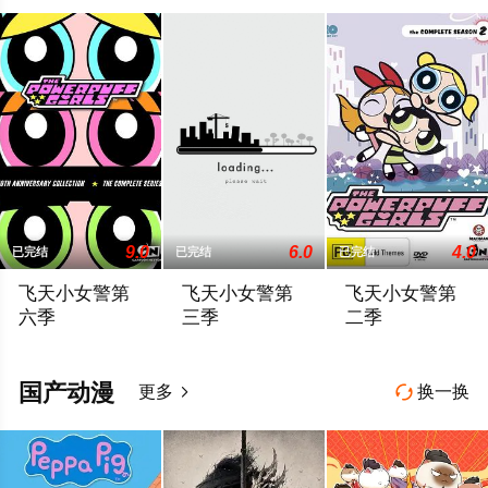
9.0
6.0
4.0
已完结
已完结
已完结
飞天小女警第
飞天小女警第
飞天小女警第
六季
三季
二季
三位超能小女警拥有无与伦比的超级力量，她们在睡前打击犯罪，
三位超能小女警拥有无与伦比的超级力量，
绝大部分的故事都发生
国产动漫
更多
换一换

