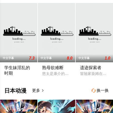
7.3
8.0
1.0
中文字幕
中文字幕
中文字幕
学生妹淫乱的
熟母欲难断
遗迹探索者
时期
悠太是康介的好友，有一天他去康介家做
冒險家葵姆在旅途中
故事的主角是网球部的王牌香织，她去探望最近没有出现在网球
日本动漫
更多
换一换

