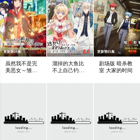
3.0
8.0
8.0
更新第04集
更新第01集
更新第01集
虽然我不是完
溜掉的大鱼比
剧场版 暗杀教
美恶女～雏宫
不上自己钓到
室 大家的时间
蝶鼠替换传～
的鱼
为了培养下一任皇妃，从五大名门中召集了公主们聚集的宫殿——
这一切，始于突如其来的退婚……出身武
クラスの生徒全員暗