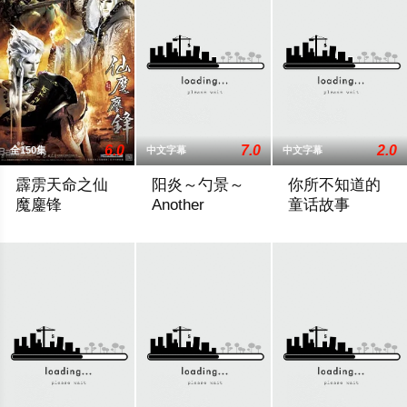
6.0
7.0
2.0
全150集
中文字幕
中文字幕
霹雳天命之仙
阳炎～勺景～
你所不知道的
魔鏖锋
Another
童话故事
天命苦劫修羅海，三光盡現仙門在，仙魔鏖鋒戰雲開，邪心魔佛
在乡村的一所古老学校建筑中，雾岛枫被发
《你所不知道的童