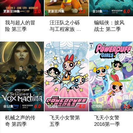
1.0
3.0
6.0
更新至08集
更新至26集
全10集
我与超人的冒
汪汪队之小砾
蝙蝠侠：披风
险 第三季
与工程家族 第
战士 第二季
三季
During Friday’s panel, Ouweleen also revealed that “My Adventu
《汪汪队之小砾与工程家族第2季》是著
暂无简介，敬请期
6.0
4.0
2.0
全12集
已完结
已完结
机械之声的传
飞天小女警第
飞天小女警
奇 第四季
五季
2016第一季
Prime Video续订第四季。
三位超能小女警拥有无与伦比的超级力量，
Cartoon Ne