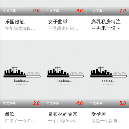
9.0
9.0
7.0
中文字幕
中文字幕
中文字幕
乐园侵触
女子曲球
恋乳私房特注
～再来一份～
在某個遠海孤島之上，舉辦著新建成高級度假酒店的派對。雀躍
不懂调皮知识的白金樱，是一个相信“一吻
讲述了一个名叫高雪
2.0
4.0
5.0
中文字幕
中文字幕
中文字幕
雌吹
哥布林的巢穴
受孕屋
讲述了一位名叫爱（Ai）的角色面临的困境。她的游戏实况视频
一个叫做Anvil的虔诚巡礼者成为了袭
這是一個普通的上