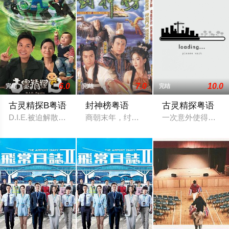
6.0
7.0
10.0
完结
完结
完结
古灵精探B粤语
封神榜粤语
古灵精探粤语
D.I.E.被迫解散，原组员都重返原先的工作岗位，这班人不改
商朝末年，纣王无道，荒废朝政，民不聊
一次意外使得干探