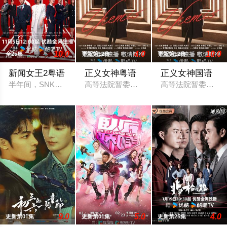
10.0
4.0
10.0
全25集
更新第12集
更新第12集
新闻女王2粤语
正义女神粤语
正义女神国语
半年间，SNK剧变，总监余英飞离职、门外汉古肇华空降。张家
高等法院暂委法官言惠知（佘诗曼 饰）正
高等法院暂委法官
9.0
5.0
4.0
更新第01集
更新第01集
更新第25集