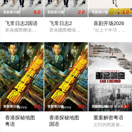
6.0
2.0
1.0
更新第10集
更新第10集
更新第07集
飞常日志2国语
飞常日志2
喜剧开场2026
香港國際機場繁忙運轉，突遇全球系統故障而出現混亂，客運大
香港國際機場繁忙運轉，突遇全球系統故
“台上十年功，台下
3.0
8.0
9.0
更新第20集
更新第20集
更新第12集
香港探秘地图
香港探秘地图
重案解密粤语
粤语
国语
尘封的档案被翻开
傳說探秘，引爆恐懼。」玄學大師莊一臣（黎耀祥飾）創立探秘
「傳說探秘，引爆恐懼。」玄學大師莊一