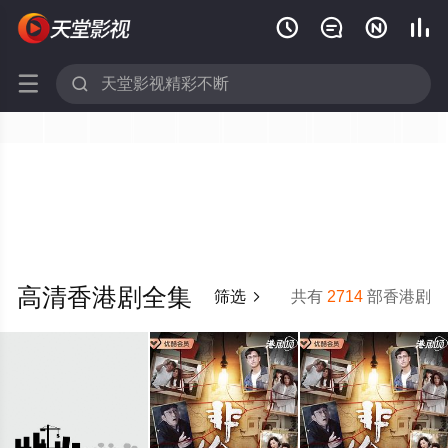






高清香港剧全集
筛选
共有
2714
部香港剧
