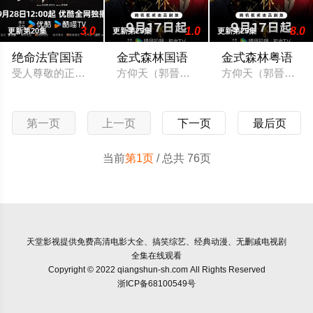
3.0
1.0
8.0
更新第20集
更新第25集
更新第25集
绝命法官国语
金式森林国语
金式森林粤语
受人尊敬的正义法官秦誉（张家辉 饰），为掩盖儿子交通肇事逃
方仰天（郭晉安 飾）領導著百億方氏商業
方仰天（郭晉安 
第一页
上一页
下一页
最后页
当前
第1页
/ 总共 76页
天堂影视
提供免费高清电影大全、搞笑综艺、经典动漫、无删减电视剧
全集在线观看
Copyright © 2022 qiangshun-sh.com All Rights Reserved
浙ICP备68100549号