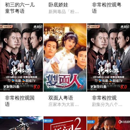
初三的六一儿
卧底娇娃
非常检控观粤
童节粤语
语
新興毒品「粉精靈」流竄市面，臥底潘奕風
80年代的香港蛟龙城寨，黑帮横行、警界腐败。城寨里唯一的大
剧集分为八个单元
9.0
9.0
8.0
更新第25集
全10集
更新至01集
非常检控观国
双面人粤语
非常检控观
语
庄家本为大富之家，但因家道中落，经济已
剧集分为八个单元
剧集分为八个单元故事，讲述马德钟所演的非常检控观带领一众