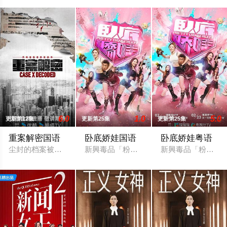
6.0
1.0
5.0
更新第12集
更新第25集
更新第25集
重案解密国语
卧底娇娃国语
卧底娇娃粤语
尘封的档案被翻开，紧张感扑面而来。当香港真实奇案成为故事
新興毒品「粉精靈」流竄市面，臥底潘奕風
新興毒品「粉精靈