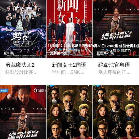
3.0
9.0
1.0
全05集
更新第25集
更新第20集
剪裁魔法师2
新闻女王2国语
绝命法官粤语
時裝設計比賽《剪裁魔法師2》由森美、馮盈盈擔任主持，召集
半年间，SNK剧变，总监余英飞离职、
受人尊敬的正义法