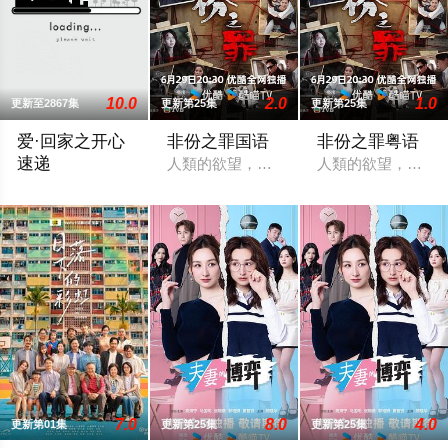
10.0
2.0
1.0
更新至2867集
更新第25集
更新第25集
爱·回家之开心
非份之罪国语
非份之罪粤语
速递
人類的欲望，可驅使我們超越自我，然而
人類的欲望，可驅
處境劇的御用監製羅鎮岳已經準備開拍新一套處境劇，暫定叫《
7.0
8.0
4.0
更新第01集
更新第25集
更新第25集