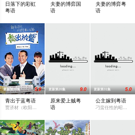
日落下的彩虹
夫妻的博弈国
夫妻的博弈粤
粤语
语
语
政府宣布即将重建彩虹邨──这条超过60年的名牌屋邨，满载香
罹癌的女主角姜幸如親眼目睹老公和她唯
罹癌的女主角姜幸
5.0
9.0
5.0
更新第30集
更新第20集
更新第31集
青出于蓝粤语
原来爱上贼粤
公主嫁到粤语
语
贾济材（欧阳震华 饰）本是一名商界精英，但受老板所托极不愿
刁蛮任性的昭阳公主
少年高哲（刘松仁饰）的父母死于一栋工