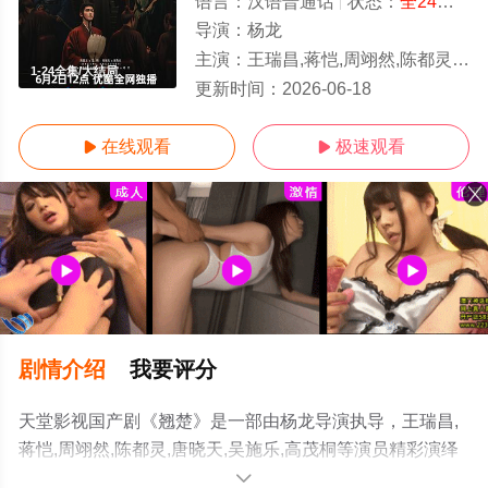
语言：
汉语普通话
状态：
全24集
- 
导演：
杨龙
主演：
王瑞昌,蒋恺,周翊然,陈都灵,唐晓天,吴施乐,高茂桐
1-24全集/大结局
更新时间：
2026-06-18
在线观看
极速观看


剧情介绍
我要评分
天堂影视国产剧《翘楚》是一部由杨龙导演执导，王瑞昌,
蒋恺,周翊然,陈都灵,唐晓天,吴施乐,高茂桐等演员精彩演绎
的中国大陆电视剧，大结局剧情已揭晓（1-24全集），手
