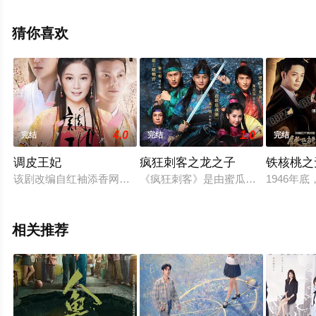
机免费观看高清未删减完整版电视剧全集就上电影天堂
网，更多相关信息可移步至豆瓣电视剧、电视猫或剧情网
猜你喜欢
等平台了解。
4.0
1.0
完结
完结
完结
调皮王妃
疯狂刺客之龙之子
铁核桃之
该剧改编自红袖添香网移动手机阅读基地点击量破三亿的原著小
《疯狂刺客》是由蜜瓜传媒独家出品
1946
相关推荐