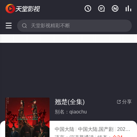






翘楚(全集)
分享

别名：qiaochu
中国大陆
中国大陆,国产剧
2026
9.