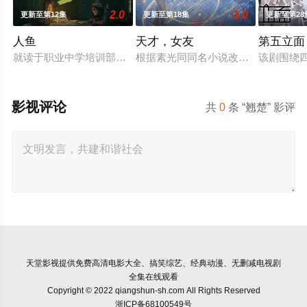
2.0
1.0
更新至第12集
更新至第18集
更新至第28
人鱼
天才，女友
第五立面
就读于职业中学培训部的花季女生苏琳（黄杨钿甜 饰），虽自
根据素光同同名小说改编。江逾白长
该剧围绕
影视评论
共
0
条 “翘楚” 影评
天堂影视
提供免费高清电影大全、搞笑综艺、经典动漫、无删减电视剧
全集在线观看
Copyright © 2022 qiangshun-sh.com All Rights Reserved
浙ICP备68100549号