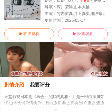
语言：
日语
状态：
全9集
- 免费在线观看
导演：
深川荣洋,山本大辅
主演：
竹内凉真,井上真央,濑户康史,渡边大知,北香那
全9集/大结局
更新时间：
2026-03-17
在线观看
极速观看


剧情介绍
我要评分
天堂影视日本剧《再会～沉默的真相～》是一部由深川荣
洋,山本大辅导演执导，竹内凉真,井上真央,濑户康史,渡边
大知,北香那等演员精彩演绎的日本电视剧，大结局剧情已
