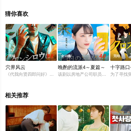
揭晓（全9集），手机免费观看高清未删减完整版电视剧全
集就上电影天堂网，更多相关信息可移步至豆瓣电视剧、
猜你喜欢
电视猫或剧情网等平台了解。
5.0
4.0
完结
全10集
完结
穴界风云
晚酌的流派4～夏篇～
十字路口
《代我向贤四郎问好》的主人公沼仓孝一小时候被黑道人物木村夺
该剧以房地产公司职员伊泽美幸（栗山
为了寻找
相关推荐