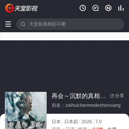






再会～沉默的真相～(全集)
分享

别名：zaihuichenmodezhenxiang
日本
日本剧
2026
7.0