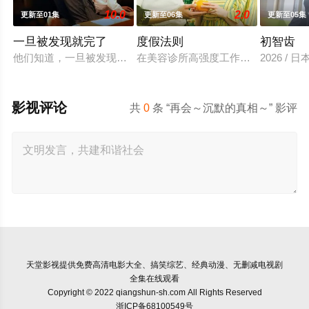
10.0
2.0
更新至01集
更新至06集
更新至05集
一旦被发现就完了
度假法则
初智齿
他们知道，一旦被发现，一切都会结束。 一对高中情侣努力守护
在美容诊所高强度工作、身心俱疲的星
2026 / 日
影视评论
共
0
条 “再会～沉默的真相～” 影评
天堂影视
提供免费高清电影大全、搞笑综艺、经典动漫、无删减电视剧
全集在线观看
Copyright © 2022 qiangshun-sh.com All Rights Reserved
浙ICP备68100549号