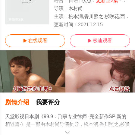
语言：
日语
状态：
更新至2集
- 免费在线观看
导演：
木村尚
主演：
松本润,香川照之,杉咲花,西岛秀俊
更新至2集
更新时间：
2021-12-15
在线观看
极速观看


剧情介绍
我要评分
天堂影视日本剧《99.9：刑事专业律师 -完全新作SP 新的
相遇篇-》是一部由木村尚导演执导，松本润,香川照之,杉咲
花,西岛秀俊等演员精彩演绎的日本电视剧，手机免费观看
