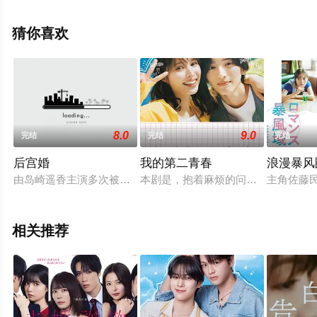
高清未删减完整版电视剧全集就上电影天堂网，更多相关
信息可移步至豆瓣电视剧、电视猫或剧情网等平台了解。
猜你喜欢
8.0
9.0
完结
完结
完结
后宫婚
我的第二青春
浪漫暴风
由岛崎遥香主演多次被已婚男骗而发生婚外情的前园小春,剧情为
本剧是，抱着麻烦的问题的30岁的
主角佐藤民
相关推荐