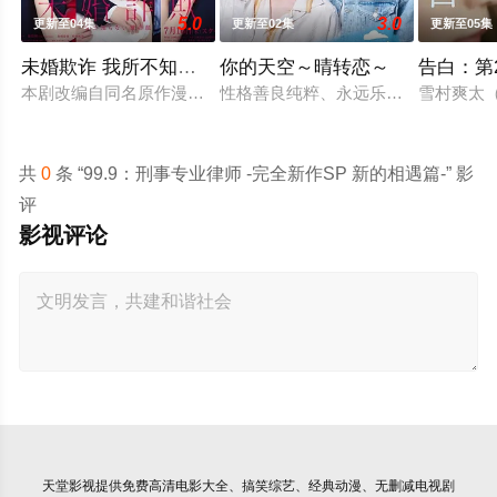
5.0
3.0
更新至04集
更新至02集
更新至05集
未婚欺诈 我所不知他的真面目
你的天空～晴转恋～
告白：第
本剧改编自同名原作漫画，故事的核心是结婚第七年的全职主妇
性格善良纯粹、永远乐观开朗的阳光少
雪村爽太
共
0
条 “99.9：刑事专业律师 -完全新作SP 新的相遇篇-” 影
评
影视评论
天堂影视
提供免费高清电影大全、搞笑综艺、经典动漫、无删减电视剧