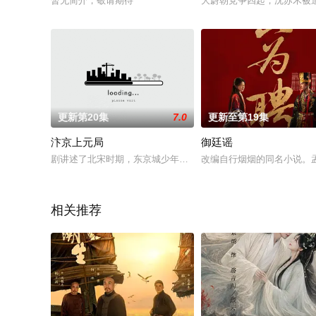
暂无简介，敬请期待
大蔚朝党争四起，沈苏禾被
更新第20集
7.0
更新至第19集
汴京上元局
御廷谣
剧讲述了北宋时期，东京城少年孟迁为救嫂妹，被迫卷入朝堂与
改编自行烟烟的同名小说。
相关推荐