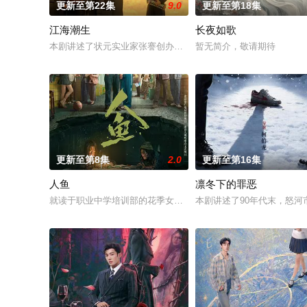
更新至第22集
9.0
更新至第18集
江海潮生
长夜如歌
本剧讲述了状元实业家张謇创办大生企业，实业报国的故事。甲
暂无简介，敬请期待
更新至第8集
2.0
更新至第16集
人鱼
凛冬下的罪恶
就读于职业中学培训部的花季女生苏琳（黄杨钿甜 饰），虽自小
本剧讲述了90年代末，怒河