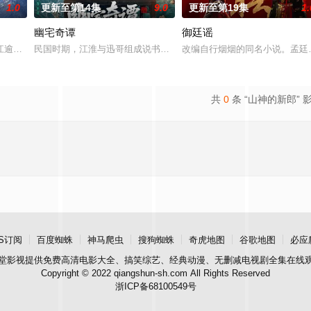
1.0
更新至第14集
9.0
更新至第19集
1.
幽宅奇谭
御廷谣
江逾白长大以后，林知夏忽然对他说：“江逾白，我喜欢你，哲学和生物学意义
民国时期，江淮与迅哥组成说书班子，偶遇“白天人住屋，晚上鬼占房
改编自行烟烟的同名小说。孟廷
共
0
条 “山神的新郎” 
S订阅
百度蜘蛛
神马爬虫
搜狗蜘蛛
奇虎地图
谷歌地图
必应
堂影视
提供免费高清电影大全、搞笑综艺、经典动漫、无删减电视剧全集在线
Copyright © 2022 qiangshun-sh.com All Rights Reserved
浙ICP备68100549号