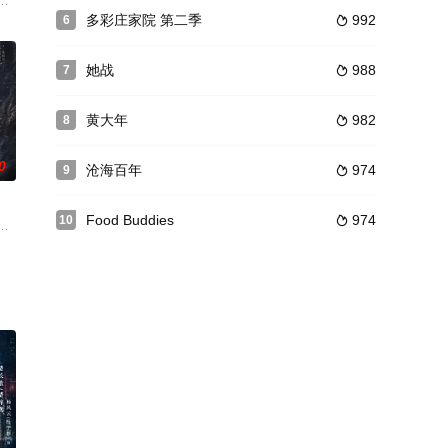
查真相，与煜王穆云峥联手查清冤案，扳倒皇后与四皇子，事后二人归隐
少年神探慕天行携竹马神探社成员横扫诡事，从市井少年到长安神探，四人并肩踏
，假千金为自保陷害欺辱戚元。戚元无奈沦为靖王萧云庭的暗卫，两人互生情
多彩庄家院 第二季
992
6

她战
988
7

黄大年
982
8

0
沧海百年
974
9

Food Buddies
974
10

民族大义，保护大宋国祚延续的故事
的她被他从死人堆里救出来，蓬头垢面口齿不清。十年后的她才学满腹、
泽突破仙帝后下界寻她，找到失忆的柳青青。二人卷入柳刘两家武学世家纷争，
霆 饰）与吴老狗（曾舜晞 饰）强强联手，携手霍仙姑（陈瑶 饰）与九门诸人