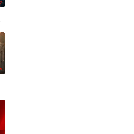
0
，殚精竭虑，创办了中国第一家民营
币。根据党中央指示，高景波、徐邵梁、孙希光和黄鹰等人开始筹备建立冀南银
贡的“十二生肖”离奇流血炸裂，惨遭满门流放，楚父以死鸣冤。楚家大小姐楚
0
苦练口语并争取到了英文朗诵剧中小
侦手段，接连破获数起重案要案的艰难过程。案件设计采用 “积案
复仇的受害者；临终前与遗憾和解的“无用之人”；共享同一具躯体的人格“刮刮