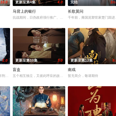
10.0
更新至第4集
4.0
完结
10.
马背上的银行
长歌莫问
午战争后，国家蒙羞，张謇虽高中状元，却渴望寻求强国之路。他毅然弃政从商
抗战期间，日伪政府强行推广、使用由“中国准备银行”发行的伪钞货
千年前，雍国泥塑世家楚门因进
2.0
更新至第10集
3.0
更新至第12集
9.
盲盒
南戏
被父母忽视，在艰苦环境中长大，但她始终刻苦学习，憧憬未来。为此，苏琳
市刑侦支队在无普及监控、无DNA鉴定技术的支持下，通过摸排、勘查等传统刑
五个相互独立，又彼此呼应的故事——用一场精心策划的“夏令营”完成
暂无简介，敬请期待