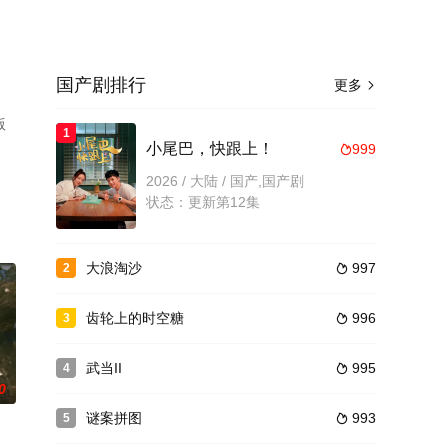
国产剧排行
更多

版
1
小尾巴，快跟上！
999

2026 / 大陆 / 国产,国产剧
状态：更新第12集
大浪淘沙
997
2

齿轮上的时空糖
996
3

武当II
995
4

0
谜案拼图
993
5
