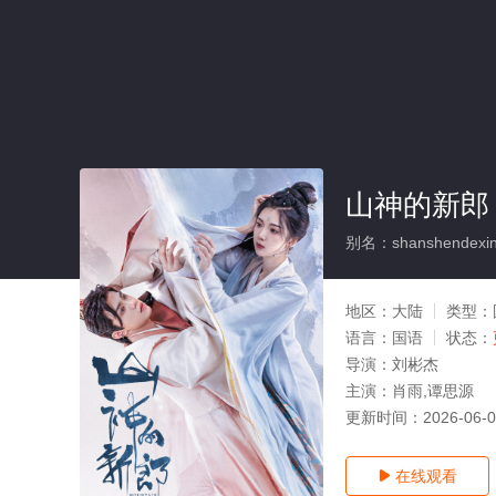
山神的新郎
别名：shanshendexin
地区：
大陆
类型：
语言：
国语
状态：
导演：
刘彬杰
主演：
肖雨,谭思源
更新时间：
2026-06-
在线观看
