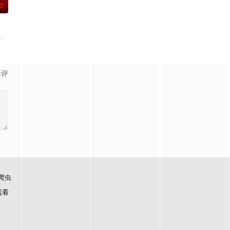
0
上的喜欢。”那个夜晚，他脸颊微热，还听见自己加速的心跳声……
”的阴阳宅，江淮被掳走配“阴婚”。他与女探长穆英搭档，侦破阎王娶亲、五鬼
辉，大平王朝有史以来个以女子进士科三元及第入翰林院的奇女子。十年前的
影评
爬虫
观看