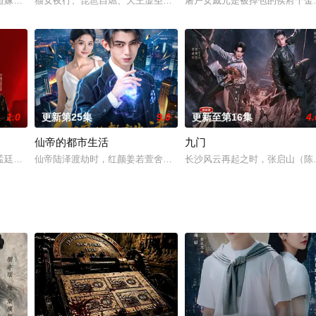
迫嫁二皇子，受尽欺辱家破人亡惨死寺中。一朝重生大婚当日，她决意伪装痴傻
猫女夜行、琵琶自燃、天王显圣、少年失踪......长安怪事扎堆？
屠户女戚元是被掉包的侯府千金
1.0
更新第25集
9.0
更新至第16集
4.
仙帝的都市生活
九门
江湖纷争，在皇城司，梁山与方腊及其背后势力夹缝中生存，从艰难自保到知晓
孟廷辉，大平王朝有史以来个以女子进士科三元及第入翰林院的奇女子。十年前
仙帝陆泽渡劫时，红颜姜若萱舍身相救，残魂随玉玲珑流落蓝星。陆
长沙风云再起之时，张启山（陈伟