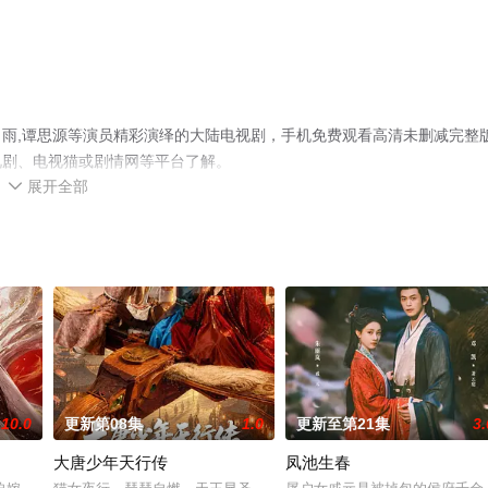
雨,谭思源等演员精彩演绎的大陆电视剧，手机免费观看高清未删减完整
视剧、电视猫或剧情网等平台了解。
展开全部

10.0
更新第08集
1.0
更新至第21集
3.
大唐少年天行传
凤池生春