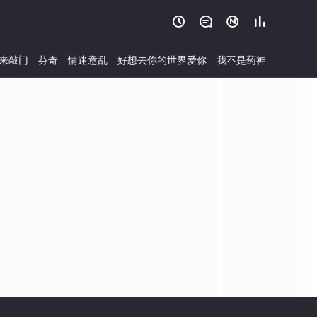




来敲门
芬奇
情迷意乱
好想去你的世界爱你
我不是药神