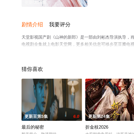
更新第24集
剧情介绍
我要评分
天堂影视国产剧《山神的新郎》是一部由刘彬杰导演执导，肖
电视剧全集就上电影天堂网，更多相关信息可移步至豆瓣电
猜你喜欢
更新至第5集
6.0
更新第24集
最后的秘密
折金枝2026