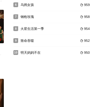
婚案，也被称为年度案件。面对
朔迷离的案情困局待破……
，他们的程序刚刚要获得融资。关键时刻，他们需要离开甲虫村。可是村里的神
下来时，她的人生到达了一个转折点。在崖底，她遇到了一个奇怪的家伙。他
乌鸦女孩
959
6

钢枪玫瑰
958
7

火星生活第一季
954
8

0
致命吞噬
952
9

明天妈妈不在
950
10

化。
。但是多年没有伴侣，爱情就枯萎了。当你
万,塔克斐·莱卡威吉,雅妮莎·蒂拉彤,茜琳·可吉安,帕辛·利昂武,素科尔·萨斯喀彻温
说改编