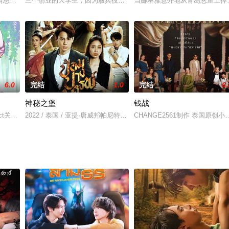
;一位成功的律师，莱拉·泰兰，接手了著名的第三任妻子图巴·特佩利奥卢的离
情思迟迟难以传递；当天才新人女警遇上深沉资深神探，理念碰撞火花不断，扑
三个创业的大学生，因为服兵役的要求。而被发配到了甲虫村。这时
当娜琳雅意外地从青岛悬崖上掉
6.0
完结
1.0
完结
6.
神秘之堡
钱战
早年作为一架失踪客机的飞行员的生活时，三个女人的生活发生了翻天覆地的变
ext Project关于工作，像North Nam这样的婚礼策划师可能已经办了百场婚礼
2022 / 泰国 / 亚提·唐威邦帕尼特,查琳彭·妮恩查伦,帕妮查达·姗苏
CHANGE2561制作 泰国原创小