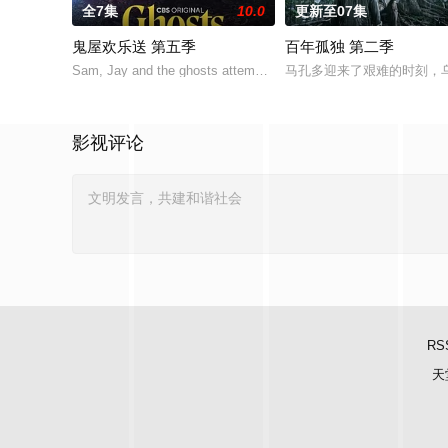
全7集
10.0
更新至07集
鬼屋欢乐送 第五季
百年孤独 第二季
Sam, Jay and the ghosts attempt to extricate Jay from his deal 
马孔多迎来了艰难的时刻，乌
影视评论
RS
天