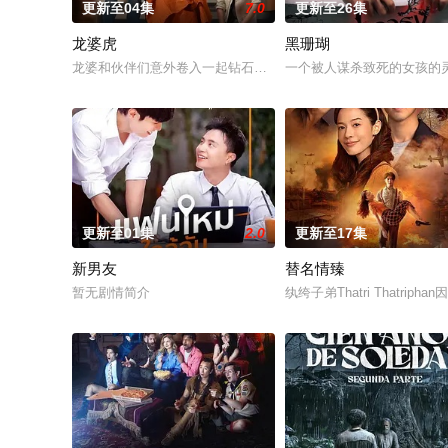
更新至04集
7.0
更新至26集
龙婆虎
黑珊瑚
龙婆和伙伴们意外卷入一起钻石抢劫案，成为警方怀疑的对象。
一个被人谋杀致死的女孩的
更新至01集
2.0
更新至17集
新男友
替名情臻
暂无剧情简介
纨绔子弟Thatri That