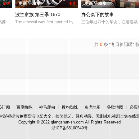
8.0
更新至08集
4.0
更新至08集
1.
波兰家族 第三季 1670
办公桌下的故事
with Elias Woods
苏拉·伊瓜兰的诅咒成真，和平越来越难维持…… 该剧改编自诺贝尔文学奖得
The renewal was first spotted by the account Kino Alert PL after the
三位年过四十的挚友，在遭遇裁
共
0
条 “冬日斜阳暖” 
S订阅
百度蜘蛛
神马爬虫
搜狗蜘蛛
奇虎地图
谷歌地图
必应
堂影视
提供免费高清电影大全、搞笑综艺、经典动漫、无删减电视剧全集在线
Copyright © 2022 qiangshun-sh.com All Rights Reserved
浙ICP备68100549号