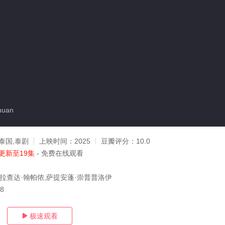
nuan
泰国,泰剧
上映时间：
2025
豆瓣评分：
10.0
更新至19集
- 免费在线观看
,拉查达·翰帕侬,萨提安蓬·崇普普洛伊
28
极速观看
