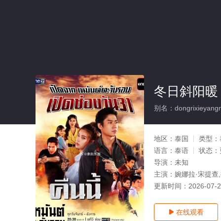
冬日斜阳暖
别名：dongrixieyang
地区：
泰国
类型：
语言：
泰语
状态：
导演：
未知
主演：
婉娜拉·宋提查
更新时间：
2026-07-
在线观看
