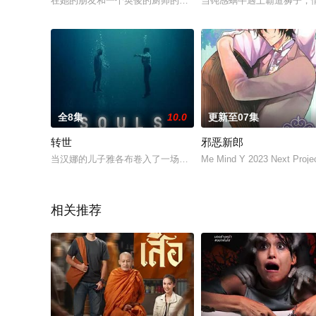
在她的朋友和一个英俊的厨师的帮助下，从初恋的背叛中恢复过来
当钝感蜗牛遇上霸道狮子，
全8集
10.0
更新至07集
转世
邪恶新郎
当汉娜的儿子雅各布卷入了一场严重的车祸，并声称他记得自己
Me Mind Y 2023 N
相关推荐