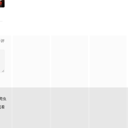
0
主加西亚·马尔克斯的同名小说。
y noted tha
员并陷入中年危机后，为了偿还债务，不得不与一群 Z 世代年轻人联手创办
影评
爬虫
观看