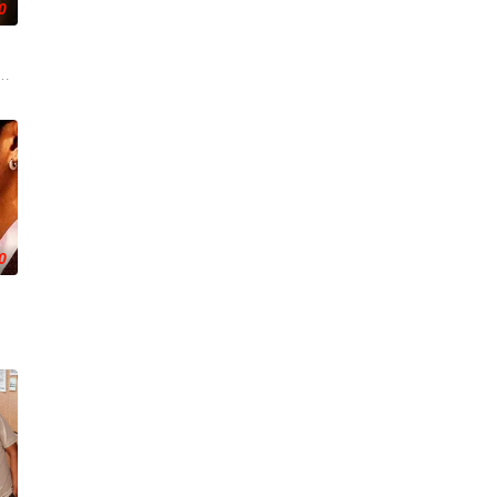
0
旅。
竟屡次击败他。一场原本只为猎杀对手的追逐，却意外演变成一段情缘的发现。 ~~
择了彼此。 1976年10月6日清晨，泰国爆发血腥镇压，大学生Ravin被迫
0
，曾是穷小子的Thatri Worrap