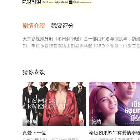
更新至19集
剧情介绍
我要评分
天堂影视海外剧《冬日斜阳暖》是一部由知名导演执导，婉娜拉
剧，手机免费观看高清未删减完整版电视剧全集就上电影天
猜你喜欢
全8集
6.0
完结
真爱下一位
泰版如果蜗牛有爱情泰