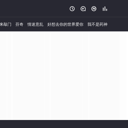




来敲门
芬奇
情迷意乱
好想去你的世界爱你
我不是药神