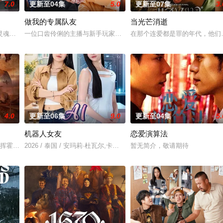
7.0
更新至04集
5.0
更新至07集
3.
做我的专属队友
当光芒消逝
为了证明自己的清白、挽回声誉，他们踏上了一场惊险刺激、动作不断的冒险之
灵魂附到珊瑚上的故事。
一位口齿伶俐的主播与新手玩家！顶级主播Thi追捕神秘玩家Zo，后者
在那个连爱都是罪的年代，他们选
4.0
更新至06集
9.0
更新至04集
5.
机器人女友
恋爱演算法
riphan因挥霍无敌倾家荡产，豪宅、情人、朋友一夜尽失。某日搭乘火车时，他偶遇同名旧友
2026 / 泰国 / 安玛莉·杜瓦尔,卡薇萨拉·辛普洛
暂无简介，敬请期待