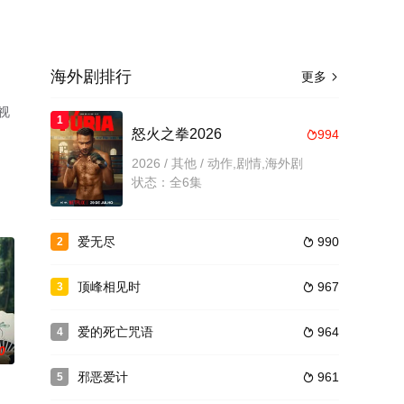
海外剧排行
更多

视
1
怒火之拳2026
994

2026 / 其他 / 动作,剧情,海外剧
状态：全6集
爱无尽
990
2

顶峰相见时
967
3

爱的死亡咒语
964
4

0
邪恶爱计
961
5
