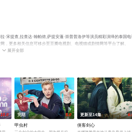
·宋提查,拉查达·翰帕侬,萨提安蓬·崇普普洛伊等演员精彩演绎的泰国电
堂网，更多相关信息可移步至豆瓣电视剧、电视猫或剧情网等平台了解。
展开全部

10.0
完结
5.0
更新至14集
6.
语
甲虫村
侠客剑心