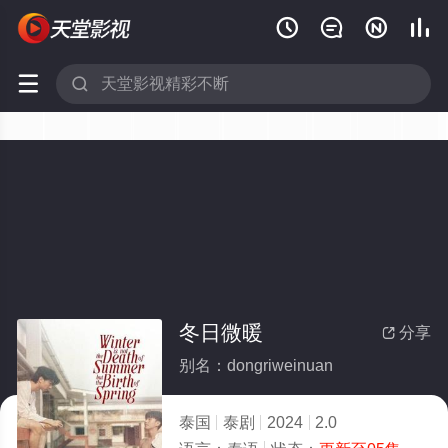






冬日微暖
分享

别名：dongriweinuan
泰国
泰剧
2024
2.0