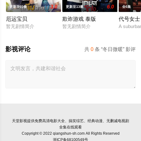
3.0
6.0
更新至01集
更新至13集
全6集
厄运宝贝
欺诈游戏 泰版
代号女士
暂无剧情简介
暂无剧情简介
A suburban
影视评论
共
0
条 “冬日微暖” 影评
天堂影视
提供免费高清电影大全、搞笑综艺、经典动漫、无删减电视剧
全集在线观看
Copyright © 2022 qiangshun-sh.com All Rights Reserved
浙ICP备68100549号