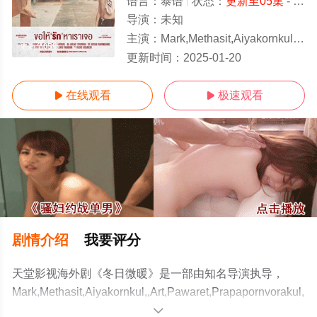
语言：
泰语
状态：
更新至05集
- 免费在线观看
导演：
未知
主演：
Mark,Methasit,Aiyakornkul,,Art,Pawaret,Prapapornvorakul,,To
更新至05集
更新时间：
2025-01-20
在线观看
极速观看


剧情介绍
我要评分
天堂影视海外剧《冬日微暖》是一部由知名导演执导，
Mark,Methasit,Aiyakornkul,,Art,Pawaret,Prapapornvorakul,
等演员精彩演绎的泰国电视剧，手机免费观看高清未删减
