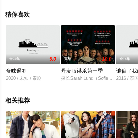
完整版电视剧全集就上电影天堂网，更多相关信息可移步
至豆瓣电视剧、电视猫或剧情网等平台了解。
猜你喜欢
5.0
10.0
全24集
完结
全14集
食味暹罗
丹麦版谋杀第一季
谁偷了我
2020 / 未知 / 泰剧
探长Sarah Lund（Sofie Gr
2016 / 泰国 
相关推荐