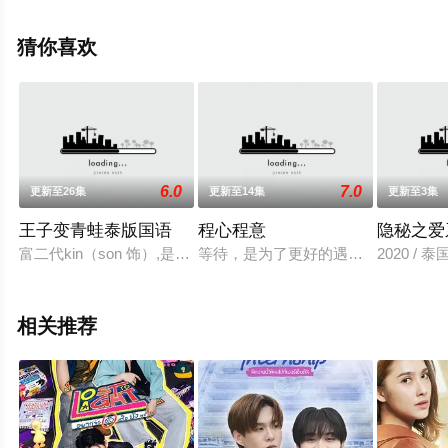
特·阿塔潘亚朋等演员精彩演绎的泰国电视剧，大结局剧情
已揭晓（1-30全集），手机免费观看高清未删减完整版电
猜你喜欢
视剧全集就上电影天堂网，更多相关信息可移步至豆瓣电
视剧、电视猫或剧情网等平台了解。
6.0
7.0
更新至26集
更新至14集
更新至3集
王子变青蛙泰版国语
程心程意
隐秘之爱
富二代kin（son 饰）,是一家连锁酒店的总裁-冷酷无情而且性情
等待，是为了更好的遇见。而美好的事
2020 / 泰国 
相关推荐