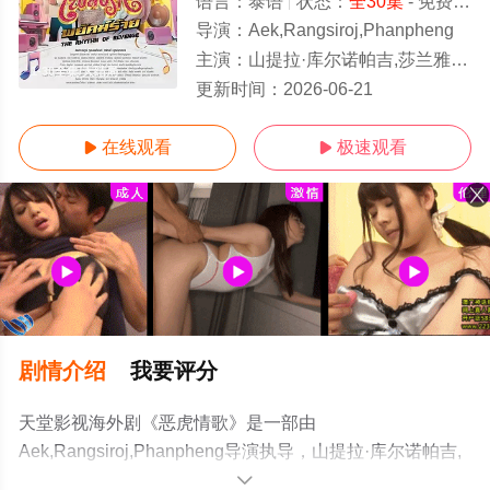
语言：
泰语
状态：
全30集
- 免费在线观看
导演：
Aek,Rangsiroj,Phanpheng
主演：
山提拉·库尔诺帕吉,莎兰雅·春哈萨特,维察亚蓬·亚姆萨德,彭蒂瓦·萨空查谙,彭帕特·阿塔潘亚朋
1-30全集/大结局
更新时间：
2026-06-21
在线观看
极速观看


剧情介绍
我要评分
天堂影视海外剧《恶虎情歌》是一部由
Aek,Rangsiroj,Phanpheng导演执导，山提拉·库尔诺帕吉,
莎兰雅·春哈萨特,维察亚蓬·亚姆萨德,彭蒂瓦·萨空查谙,彭帕
