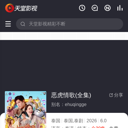






恶虎情歌(全集)
分享

别名：ehuqingge
泰国
泰国,泰剧
2026
6.0