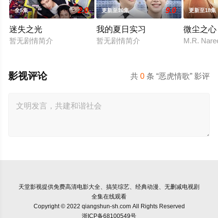
2.0
9.0
全5集
更新至10集
更新至18集
迷失之光
我的夏日实习
微尘之心
暂无剧情简介
暂无剧情简介
M.R. N
影视评论
共
0
条 “恶虎情歌” 影评
天堂影视
提供免费高清电影大全、搞笑综艺、经典动漫、无删减电视剧
全集在线观看
Copyright © 2022 qiangshun-sh.com All Rights Reserved
浙ICP备68100549号