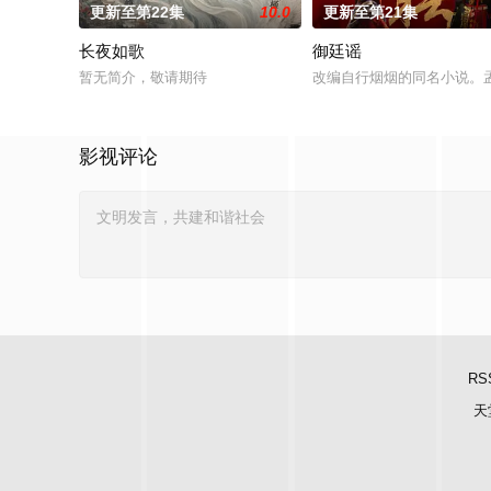
更新至第22集
10.0
更新至第21集
长夜如歌
御廷谣
暂无简介，敬请期待
改编自行烟烟的同名小说。
影视评论
RS
天