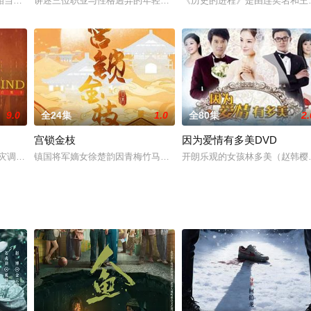
情工作，却与“大魔王”何西亚擦出火花，两人斗智斗勇成为欢喜冤家，吴忧发
相当强势，在家中稳坐大当家的位置，家里大大小小的事情向来都是她说了算。
讲述三位职业与性格迥异的年轻人因一件离奇的连环案件相识，共同
《历史的进程》是由连奕名和王鸿
9.0
全24集
1.0
全80集
2.
宫锁金枝
因为爱情有多美DVD
职业摇滚歌手，他在生活的小县城组织了一个业余乐队，成员也都是业余爱好者
火灾调查处”展开。通过八个不同火灾现场的情景再现，并有一条主线贯穿全剧
镇国将军嫡女徐楚韵因青梅竹马的副将孟琦为救自己而死，从此封心
开朗乐观的女孩林多美（赵韩樱