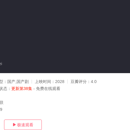
i
型：
国产,国产剧
上映时间：
2028
豆瓣评分：
4.0
状态：
更新第38集
- 免费在线观看
杨联
09
极速观看
