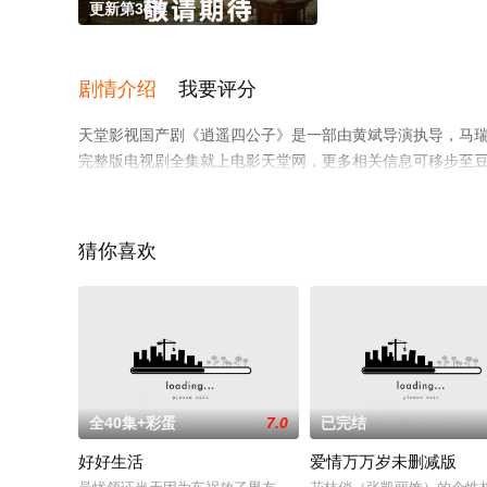
更新第38集
剧情介绍
我要评分
天堂影视国产剧《逍遥四公子》是一部由黄斌导演执导，马瑞
完整版电视剧全集就上电影天堂网，更多相关信息可移步至
猜你喜欢
全40集+彩蛋
7.0
已完结
好好生活
爱情万万岁未删减版