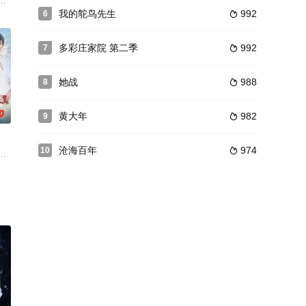
现他竟然是自己遭遇车祸时的救命
然而这样武断的性格却让一直陪伴着她的丈夫金志扬（韩童生饰）和闺蜜
揭开朱雀堂背后惊天阴谋的故事……剧集改编自鬼马星同名民国推理悬疑小说。
飞联合执导，连奕名、聂远、杨若兮、王茜华主演的战争剧，于2009年11月
我的鸵鸟先生
992
6

多彩庄家院 第二季
992
7

她战
988
8

0
黄大年
982
9

沧海百年
974
10

。张有庆希望有朝一日能够登上更专
。这八个情形迥异火场，既有百姓日常生活中因疏忽而引起的；又有不听
锁爱时至徐家发生危机，徐楚韵为了保全徐家自愿入京等待皇帝赐婚。执棋之人
子 饰）仿佛是被上苍眷顾的幸运儿，她相貌美丽，性格和善，家境优渥，并受