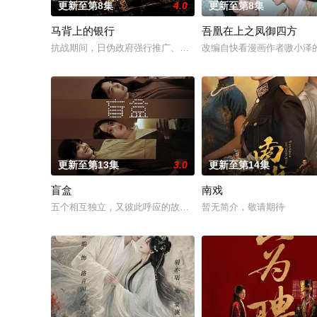
更新至第8集
4.0
更新至第8集
马背上的银行
吾凰在上之凤御四方
抗战期间，日伪政府强行推广、使用由“中国准备银行”发行的伪
改编自快看漫画作者嗷小泽
更新至第13集
3.0
更新至第14集
盲盒
南戏
五个相互独立，又彼此呼应的故事——用一场精心策划的“夏令营”
暂无简介，敬请期待