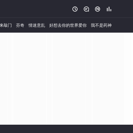




来敲门
芬奇
情迷意乱
好想去你的世界爱你
我不是药神