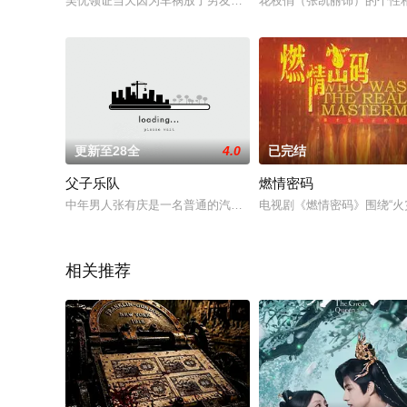
吴忧领证当天因为车祸放了男友鸽子，男友分手出国，吴忧伤心寄
花枝俏（张凯丽饰）的个性
更新至28全
4.0
已完结
父子乐队
燃情密码
中年男人张有庆是一名普通的汽车修理工，但内心特别渴望成为
电视剧《燃情密码》围绕“
相关推荐