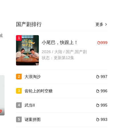
国产剧排行
更多

减
1
小尾巴，快跟上！
999

2026 / 大陆 / 国产,国产剧
状态：更新第12集
大浪淘沙
997
2

齿轮上的时空糖
996
3

武当II
995
4

0
谜案拼图
993
5
