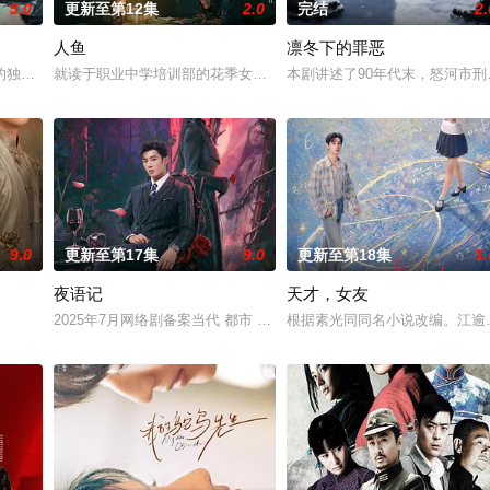
5.0
更新至第12集
2.0
完结
2.
人鱼
凛冬下的罪恶
钞货币。根据党中央指示，高景波、徐邵梁、孙希光和黄鹰等人开始筹备建立冀
的独家连载漫画《吾凰在上》。 现代少女奚圆（姜贞羽 饰）因意外踏入玄机
就读于职业中学培训部的花季女生苏琳（黄杨钿甜 饰），虽自小被
本剧讲述了90年代末，怒河市
9.0
更新至第17集
9.0
更新至第18集
1.
夜语记
天才，女友
完成复仇的受害者；临终前与遗憾和解的“无用之人”；共享同一具躯体的人格“
2025年7月网络剧备案当代 都市 海南越酷文化传媒有限公司
根据素光同同名小说改编。江逾