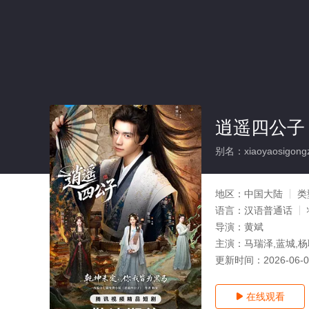
逍遥四公子
别名：xiaoyaosigongz
地区：
中国大陆
类
语言：
汉语普通话
导演：
黄斌
主演：
马瑞泽,蓝城,
更新时间：
2026-06-
在线观看
