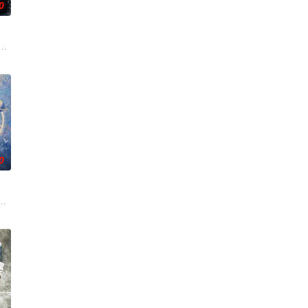
0
南银行，手艺人张宝田在共产党人
界，继而卷入虎云国内乱的漩涡，身陷重重危机，而在一次次险象环生中
父母忽视，在艰苦环境中长大，但她始终刻苦学习，憧憬未来。为此，苏琳苦练
刑侦支队在无普及监控、无DNA鉴定技术的支持下，通过摸排、勘查等传统刑侦
0
刮刮乐”；病床前不离不弃的
白长大以后，林知夏忽然对他说：“江逾白，我喜欢你，哲学和生物学意义上的