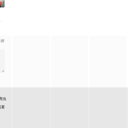
0
的她被他从死人堆里救出来，蓬头垢面口齿不清。十年后的她才学满腹、
年时因一场意外落下身体残缺的少年顾铭夕（何洛洛 饰）的成长印记与深深联
军大队长野田天一、中队长三木武夫等带兵参加围剿。冀中军区损失惨重，袁
影评
爬虫
观看