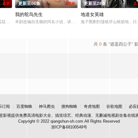
1.0
更新至06集
10.0
更新至28集
2.
我的鸵鸟先生
地道女英雄
孟廷辉，大平王朝有史以来个以女子进士科三元及第入翰林院的奇女子。十年前
本剧改编自含胭的同名小说，讲述了邻家女孩庞倩（苏晓彤 饰）与童
鬼子围剿扫荡狼牙山根据地，日
共
0
条 “逍遥四公子” 
S订阅
百度蜘蛛
神马爬虫
搜狗蜘蛛
奇虎地图
谷歌地图
必应
堂影视
提供免费高清电影大全、搞笑综艺、经典动漫、无删减电视剧全集在线
Copyright © 2022 qiangshun-sh.com All Rights Reserved
浙ICP备68100549号