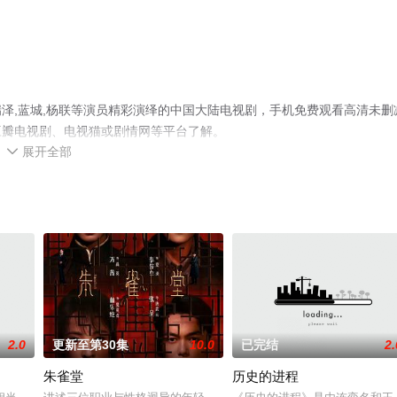
泽,蓝城,杨联等演员精彩演绎的中国大陆电视剧，手机免费观看高清未删
豆瓣电视剧、电视猫或剧情网等平台了解。
展开全部

2.0
更新至第30集
10.0
已完结
2.
朱雀堂
历史的进程