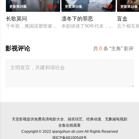
10.0
2.0
更新第24集
更新第16集
更新第10集
长歌莫问
凛冬下的罪恶
盲盒
千年前，雍国泥塑世家楚门因进贡的“十二生肖”离奇流血炸裂，
本剧讲述了90年代末，怒河市刑侦支
五个相互
影视评论
共
0
条 “主角” 影评
天堂影视
提供免费高清电影大全、搞笑综艺、经典动漫、无删减电视剧
全集在线观看
Copyright © 2022 qiangshun-sh.com All Rights Reserved
浙ICP备68100549号