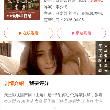
语言：
汉语普通话
状态：
更新第48集
导演：
李少飞
主演：
张嘉益,刘浩存,秦海璐,窦骁,翟子路,王晓晨,扈耀之,王海燕,李泽锋,孙浩,姬他,张国强,王丽坤,石文中,韩沛颖,苗阜
更新第48集
更新时间：
2026-06-05
在线观看
极速观看


剧情介绍
我要评分
天堂影视国产剧《主角》是一部由李少飞导演执导，张嘉
益,刘浩存,秦海璐,窦骁,翟子路,王晓晨,扈耀之,王海燕,李泽
锋,孙浩,姬他,张国强,王丽坤,石文中,韩沛颖,苗阜等演员精彩
