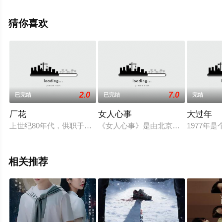
演绎的中国大陆电视剧，手机免费观看高清未删减完整版
电视剧全集就上电影天堂网，更多相关信息可移步至豆瓣
猜你喜欢
电视剧、电视猫或剧情网等平台了解。
2.0
7.0
已完结
已完结
完结
厂花
女人心事
大过年
上世纪80年代，供职于某市天星化工厂的化验员白玉萍（马苏 
《女人心事》是由北京大唐辉煌影业公
1977
相关推荐