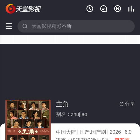






主角
分享

别名：zhujiao
中国大陆
国产,国产剧
2026
6.0