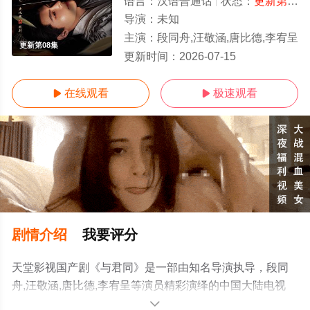
语言：
汉语普通话
状态：
更新第08集
导演：
未知
主演：
段同舟,汪敬涵,唐比德,李宥呈
更新第08集
更新时间：
2026-07-15
在线观看
极速观看


剧情介绍
我要评分
天堂影视国产剧《与君同》是一部由知名导演执导，段同
舟,汪敬涵,唐比德,李宥呈等演员精彩演绎的中国大陆电视
剧，手机免费观看高清未删减完整版电视剧全集就上电影
