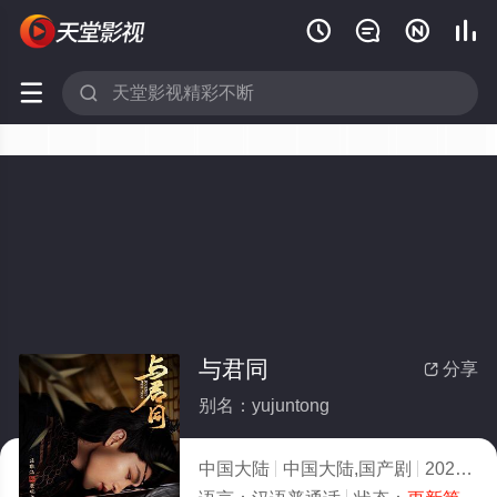






与君同
分享

别名：yujuntong
中国大陆
中国大陆,国产剧
2026
4.