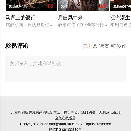
4.0
8.0
更新至第6集
完结
更新至第24
马背上的银行
兵自风中来
江海潮生
抗战期间，日伪政府强行推广、使用由“中国准备银行”发行的伪
该剧讲述了在396旅与陆军步兵学院
本剧讲述
影视评论
共
0
条 “与君同” 影评
天堂影视
提供免费高清电影大全、搞笑综艺、经典动漫、无删减电视剧
全集在线观看
Copyright © 2022 qiangshun-sh.com All Rights Reserved
浙ICP备68100549号