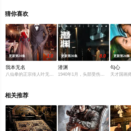
天堂网，更多相关信息可移步至豆瓣电视剧、电视猫或剧
情网等平台了解。
猜你喜欢
1.0
8.0
更新第24集
更新第36集
更新第24集
我本无名
潜渊
勾心
八仙拳的正宗传人叶无名下山修炼时遭遇车祸意外失忆，三年后
1940年1月，头部受伤的我党地下
天才国画
相关推荐