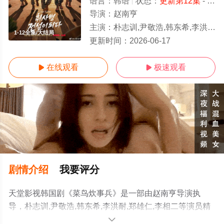
语言：
韩语
状态：
更新第12集
- 免费在线观看
导演：
赵南亨
主演：
朴志训,尹敬浩,韩东希,李洪耐,郑雄仁,李相二
1-12全集/大结局
更新时间：
2026-06-17
在线观看
极速观看


剧情介绍
我要评分
天堂影视韩国剧《菜鸟炊事兵》是一部由赵南亨导演执
导，朴志训,尹敬浩,韩东希,李洪耐,郑雄仁,李相二等演员精
彩演绎的韩国电视剧，大结局剧情已揭晓（1-12全集），
