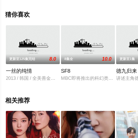
手机免费观看高清未删减完整版电视剧全集就上电影天堂
网，更多相关信息可移步至豆瓣电视剧、电视猫或剧情网
猜你喜欢
等平台了解。
8.0
10.0
更新至125集完结
8集全
更新至1集
一丝的纯情
SF8
德九归来
2013 / 韩国 / 全美善金太勋李勋李在龙
MBC即将推出的科幻类型「SF8」
讲述主角
相关推荐