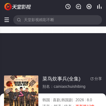






菜鸟炊事兵(全集)
分享

别名：cainiaochuishibing
韩国
喜剧,韩国剧
2026
8.0