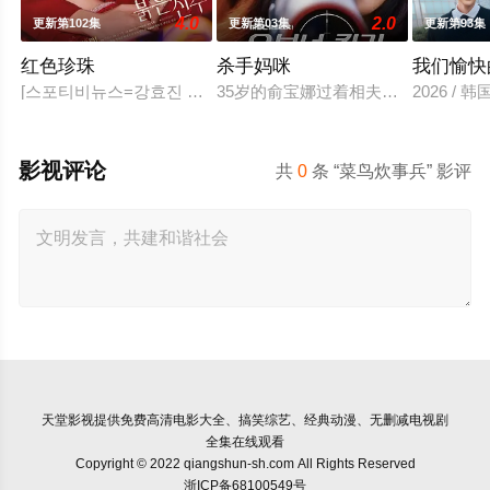
4.0
2.0
更新第102集
更新第03集
更新第93集
红色珍珠
杀手妈咪
我们愉快
[스포티비뉴스=강효진 기자] 배우 박진희가 본격 컴백 활동에 나선다
35岁的俞宝娜过着相夫教子的普通生
2026 /
影视评论
共
0
条 “菜鸟炊事兵” 影评
天堂影视
提供免费高清电影大全、搞笑综艺、经典动漫、无删减电视剧
全集在线观看
Copyright © 2022 qiangshun-sh.com All Rights Reserved
浙ICP备68100549号