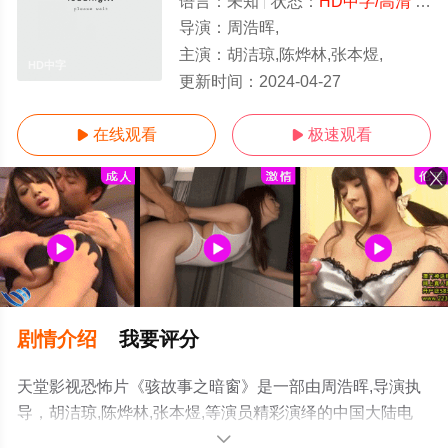
语言：
未知
状态：
HD中字/高清
- 免费在线观看
导演：
周浩晖,
主演：
胡洁琼,陈烨林,张本煜,
HD中字
更新时间：
2024-04-27
在线观看
极速观看


剧情介绍
我要评分
天堂影视恐怖片《骇故事之暗窗》是一部由周浩晖,导演执
导，胡洁琼,陈烨林,张本煜,等演员精彩演绎的中国大陆电
影，手机免费观看高清未删减完整版电影大全就上电影天
