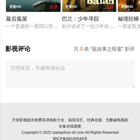
2.0
5.0
更新HD
更新HD
更新HD
最后孤屋
巴兰：少年寻踪
秘境狂蟒
一个普通的一家四口突遭诡异变故，被困在自家房屋中超过 10
影片讲述了一位少年在动荡的童年中
一群盗取
影视评论
共
0
条 “骇故事之暗窗” 影评
天堂影视
提供免费高清电影大全、搞笑综艺、经典动漫、无删减电视剧
全集在线观看
Copyright © 2022 qiangshun-sh.com All Rights Reserved
浙ICP备68100549号