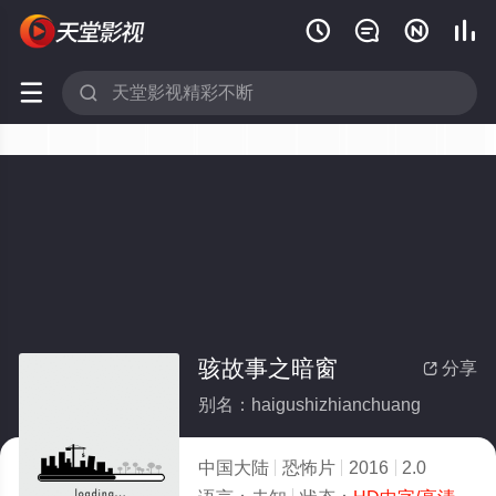






骇故事之暗窗
分享

别名：haigushizhianchuang
中国大陆
恐怖片
2016
2.0