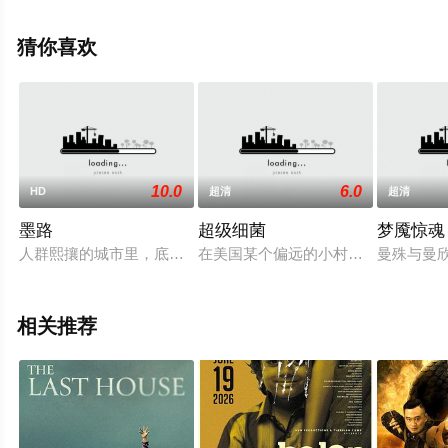
堂网，更多相关信息可移步至豆瓣电影、电视猫或剧情网
等平台了解。
猜你喜欢
10.0
6.0
HD
超清
超清
墨路
超级细菌
梦魇惊魂
人群熙攘的城市里，底层的小人物毫不起眼但人数众多，主人公
在美国某个偏远的小村小镇，花季少女布鲁克
曼殊与曼
相关推荐