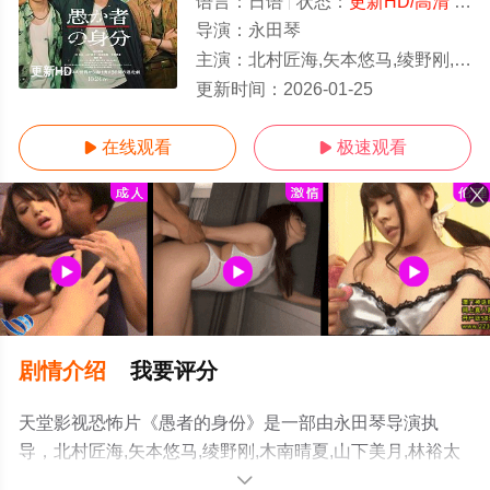
语言：
日语
状态：
更新HD/高清
- 免费在线观看
导演：
永田琴
主演：
北村匠海,矢本悠马,绫野刚,木南晴夏,山下美月,林裕太
更新HD
更新时间：
2026-01-25
在线观看
极速观看


剧情介绍
我要评分
天堂影视恐怖片《愚者的身份》是一部由永田琴导演执
导，北村匠海,矢本悠马,绫野刚,木南晴夏,山下美月,林裕太
等演员精彩演绎的日本电影，手机免费观看高清未删减完
