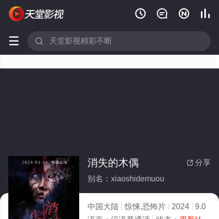






消失的木偶
分享

别名：xiaoshidemuou
中国大陆
惊悚,恐怖片
2024
9.0