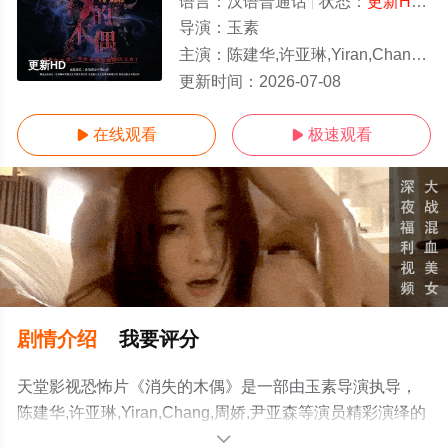
语言：
汉语普通话
状态：
更新HD/高清
导演：
玉素
主演：
陈建华,许亚琳,Yiran,Chang,周娇,尹亚森
更新HD
更新时间：
2026-07-08
在线观看
极速观看


剧情介绍
我要评分
天堂影视恐怖片《消失的木偶》是一部由玉素导演执导，
陈建华,许亚琳,Yiran,Chang,周娇,尹亚森等演员精彩演绎的
中国大陆电影，手机免费观看高清未删减完整版电影大全
