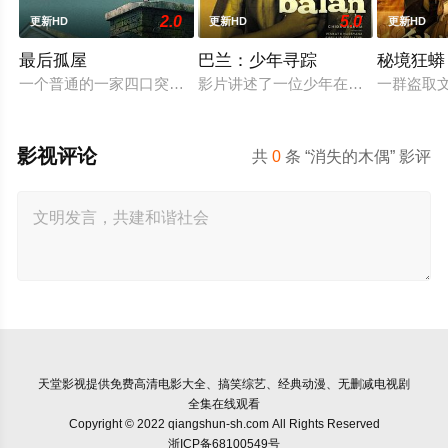
2.0
5.0
更新HD
更新HD
更新HD
最后孤屋
巴兰：少年寻踪
秘境狂蟒
一个普通的一家四口突遭诡异变故，被困在自家房屋中超过 10
影片讲述了一位少年在动荡的童年中
一群盗取
影视评论
共
0
条 “消失的木偶” 影评
天堂影视
提供免费高清电影大全、搞笑综艺、经典动漫、无删减电视剧
全集在线观看
Copyright © 2022 qiangshun-sh.com All Rights Reserved
浙ICP备68100549号