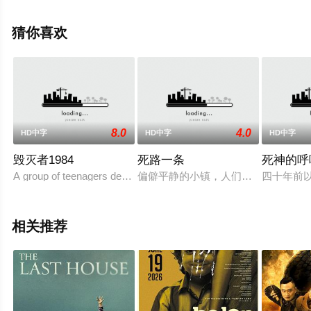
就上电影天堂网，更多相关信息可移步至豆瓣电影、电视
猫或剧情网等平台了解。
猜你喜欢
8.0
4.0
HD中字
HD中字
HD中字
毁灭者1984
死路一条
死神的呼
A group of teenagers decide to take a vacation at the beach house
偏僻平静的小镇，人们各有各的烦恼。沉
四十年前
相关推荐