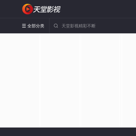
全部分类

