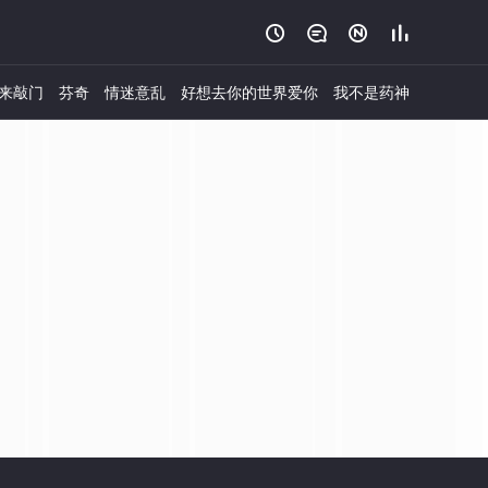




来敲门
芬奇
情迷意乱
好想去你的世界爱你
我不是药神