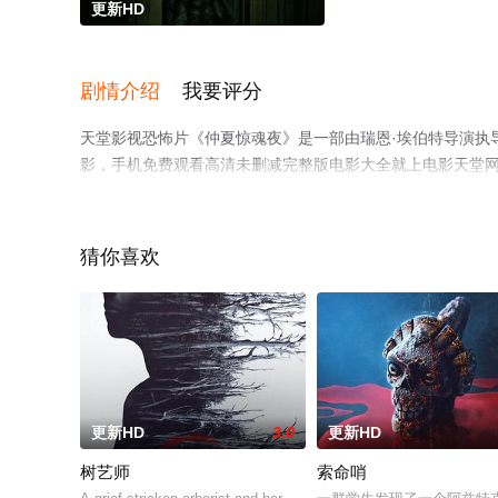
更新HD
剧情介绍
我要评分
天堂影视恐怖片《仲夏惊魂夜》是一部由瑞恩·埃伯特导演执导
影，手机免费观看高清未删减完整版电影大全就上电影天堂
猜你喜欢
更新HD
3.0
更新HD
树艺师
索命哨