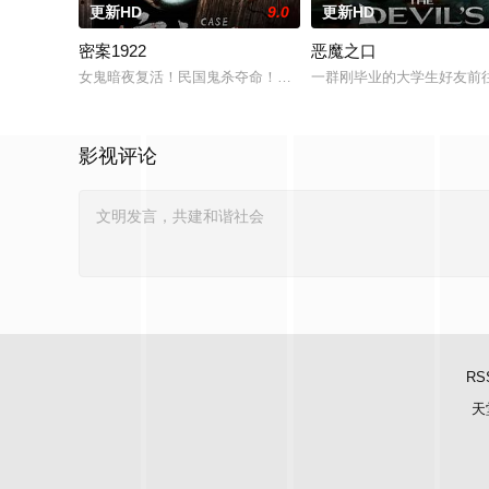
更新HD
9.0
更新HD
密案1922
恶魔之口
女鬼暗夜复活！民国鬼杀夺命！白米埋尸噬魂杀，鬼刃穿腹斩灵杀
一群刚毕业的大学生好友前往
影视评论
RS
天