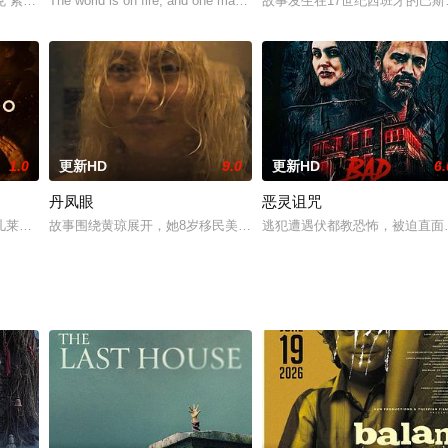
 begin felling
“索命哨”，不信邪的他们招来了自己的死亡……
The world is on fire, and one man does everything he can to avoid fa
故事发生在17世纪西班牙的巴
1.0
更新HD
9.0
更新HD
6.
丹凤眼
恶灵诅咒
l senior who lands
儿莱德前往森林中的避暑别墅，准备将其出售。这原本是为了治愈创伤的第一步
故事围绕黄琼展开，她8岁移民美国，始终难以融入周遭。渴望融入美国
逃犯遭遇伏都教恐怖，被迫直面