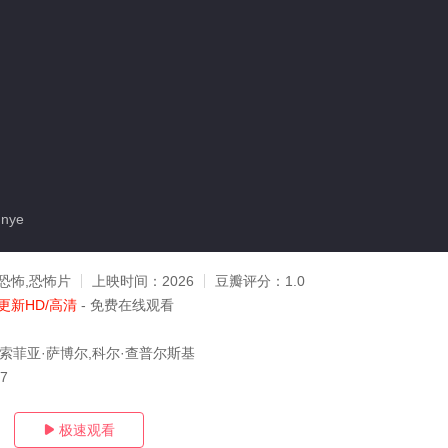
nye
恐怖,恐怖片
上映时间：
2026
豆瓣评分：
1.0
更新HD/高清
- 免费在线观看
,索菲亚·萨博尔,科尔·查普尔斯基
07
极速观看
