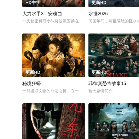
HD中字
5.0
更新HD
大力水手3：安魂曲
水怪2026
一支秘密科研小队将波派囚禁在地下军事基地，试图驯化并利用
民国年间，与世隔绝的怪水
更新HD
1.0
更新HD
秘境狂蟒
菲律宾恐怖故事15
一群盗取文物的罪恶之徒，在一次盗宝途中遇到神秘事件集体神秘
暂无剧情简介