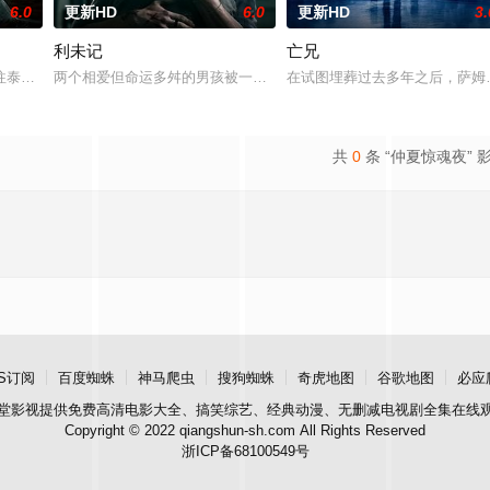
6.0
更新HD
6.0
更新HD
3.
利未记
亡兄
，女鬼点名要命！一幕幕“连环鬼杀”怵目惊心，令人胆寒！时局动荡，冤魂游
泰国海岸，开启步入社会前的最后一场冒险，慕名报名了名为 “恶魔之口” 
两个相爱但命运多舛的男孩被一个暴力的存在所纠缠，这个存在会以
在试图埋葬过去多年之后，萨姆
共
0
条 “仲夏惊魂夜” 
S订阅
百度蜘蛛
神马爬虫
搜狗蜘蛛
奇虎地图
谷歌地图
必应
堂影视
提供免费高清电影大全、搞笑综艺、经典动漫、无删减电视剧全集在线
Copyright © 2022 qiangshun-sh.com All Rights Reserved
浙ICP备68100549号