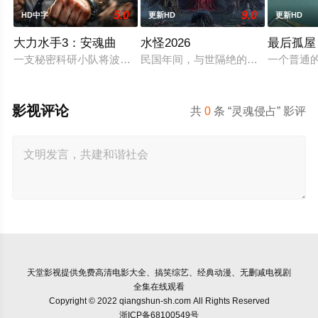
5.0
9.0
HD中字
更新HD
更新HD
大力水手3：安魂曲
水怪2026
最后孤屋
一支秘密科研小队将波派囚禁在地下军事基地，试图驯化并利用
民国年间，与世隔绝的怪水村被湖中
一个普通
影视评论
共
0
条 “灵魂侵占” 影评
天堂影视
提供免费高清电影大全、搞笑综艺、经典动漫、无删减电视剧
全集在线观看
Copyright © 2022 qiangshun-sh.com All Rights Reserved
浙ICP备68100549号