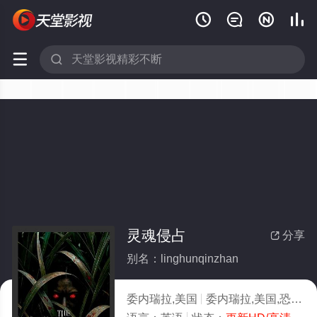






灵魂侵占
分享

别名：linghunqinzhan
委内瑞拉,美国
委内瑞拉,美国,恐怖片