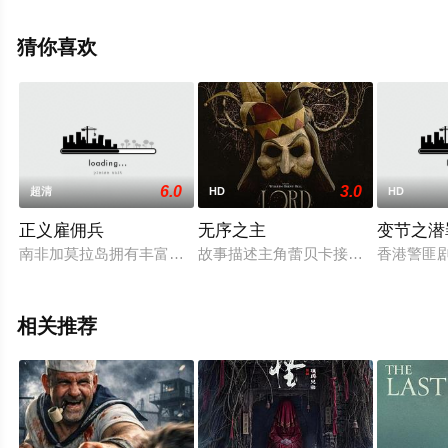
全就上电影天堂网，更多相关信息可移步至豆瓣电影、电
视猫或剧情网等平台了解。
猜你喜欢
6.0
3.0
超清
HD
HD
正义雇佣兵
无序之主
变节之潜
南非加莫拉岛拥有丰富的石油和钻石资源。在维吉尼亚州中情局
故事描述主角蕾贝卡接任英国某一教
香港警匪
相关推荐