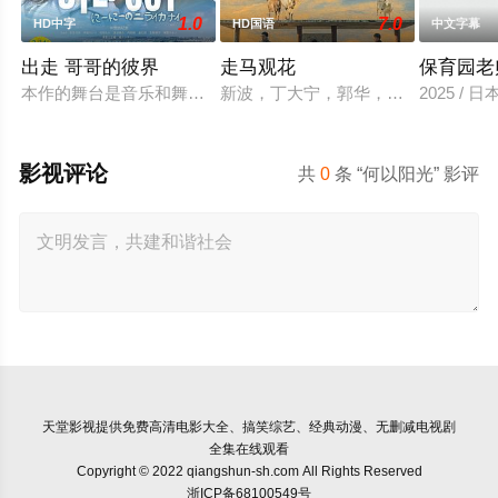
1.0
7.0
HD中字
HD国语
中文字幕
出走 哥哥的彼界
走马观花
保育园老
本作的舞台是音乐和舞蹈融入生活的冲绳。与母亲朱音、妹妹舞
新波，丁大宁，郭华，程一木他们毕
2025 / 
影视评论
共
0
条 “何以阳光” 影评
天堂影视
提供免费高清电影大全、搞笑综艺、经典动漫、无删减电视剧
全集在线观看
Copyright © 2022 qiangshun-sh.com All Rights Reserved
浙ICP备68100549号