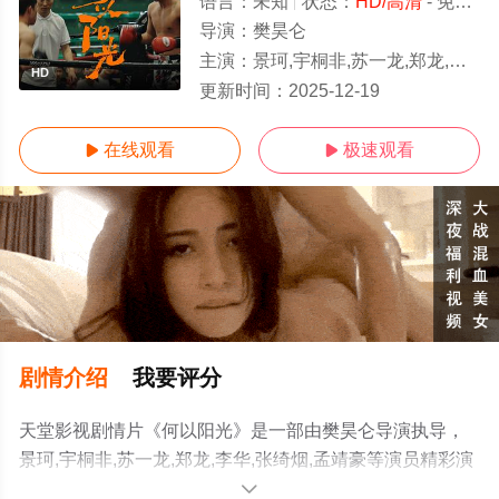
语言：
未知
状态：
HD/高清
- 免费在线观看
导演：
樊昊仑
主演：
景珂,宇桐非,苏一龙,郑龙,李华,张绮烟,孟靖豪
HD
更新时间：
2025-12-19
在线观看
极速观看


剧情介绍
我要评分
天堂影视剧情片《何以阳光》是一部由樊昊仑导演执导，
景珂,宇桐非,苏一龙,郑龙,李华,张绮烟,孟靖豪等演员精彩演
绎的中国大陆电影，手机免费观看高清未删减完整版电影
