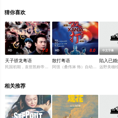
大全就上电影天堂网，更多相关信息可移步至豆瓣电影、
电视猫或剧情网等平台了解。
猜你喜欢
7.0
8.0
HD
HD
中文字幕
天子骄龙粤语
散打粤语
陷入已婚
民国初期，袁世凯称帝被推翻后，命其子袁克齐执行报复行动，
阿强（桑伟淋 饰）自幼学习中国武
远野美穗
相关推荐