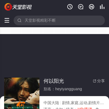






何以阳光
分享

别名：heyiyangguang
中国大陆
剧情,家庭,运动,剧情片
20