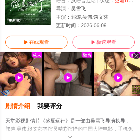
语言：
汉语普通话
状态：
更新HD/高清
导演：
吴雪飞
主演：
郭涛,吴伟,谈文莎
更新HD
更新时间：
2026-06-09
在线观看
极速观看


剧情介绍
我要评分
天堂影视剧情片《盛夏远行》是一部由吴雪飞导演执导，
郭涛,吴伟,谈文莎等演员精彩演绎的中国大陆电影，手机免
费观看高清未删减完整版电影大全就上电影天堂网，更多
