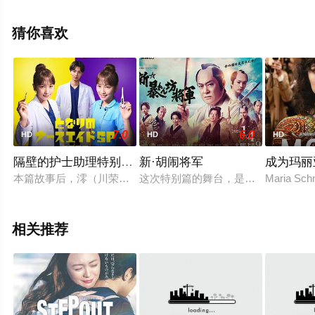
相关信息可移步至豆瓣电影、电视猫或剧情网等平台了
解。
猜你喜欢
7.0
6.0
HD
HD
HD
隔壁的护士助理特别篇2025
新·胡闹将军
成为玛丽
本篇故事后，澪（川荣李奈 饰）将作为护士助理和外科医生二刀
这次特别篇的舞台，是吉宗治世20
Maria Sc
相关推荐