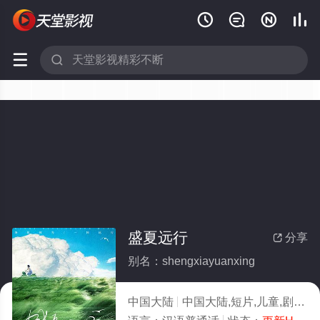






盛夏远行
分享

别名：shengxiayuanxing
中国大陆
中国大陆,短片,儿童,剧情片