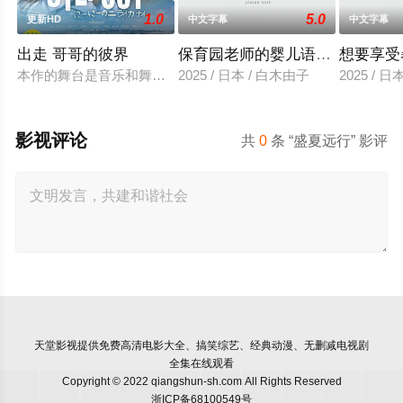
1.0
5.0
更新HD
中文字幕
中文字幕
出走 哥哥的彼界
保育园老师的婴儿语让人超兴奋
想要享受
本作的舞台是音乐和舞蹈融入生活的冲绳。与母亲朱音、妹妹舞
2025 / 日本 / 白木由子
2025 / 
影视评论
共
0
条 “盛夏远行” 影评
天堂影视
提供免费高清电影大全、搞笑综艺、经典动漫、无删减电视剧
全集在线观看
Copyright © 2022 qiangshun-sh.com All Rights Reserved
浙ICP备68100549号