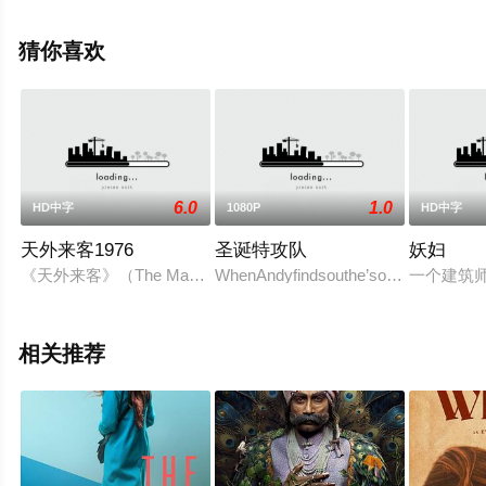
就上电影天堂网，更多相关信息可移步至豆瓣电影、电视
猫或剧情网等平台了解。
猜你喜欢
6.0
1.0
HD中字
1080P
HD中字
天外来客1976
圣诞特攻队
妖妇
《天外来客》（The Man Who Fell to Earth）是由尼
WhenAndyfindsouthe’sonSanta’s"naugh
一个建筑
相关推荐