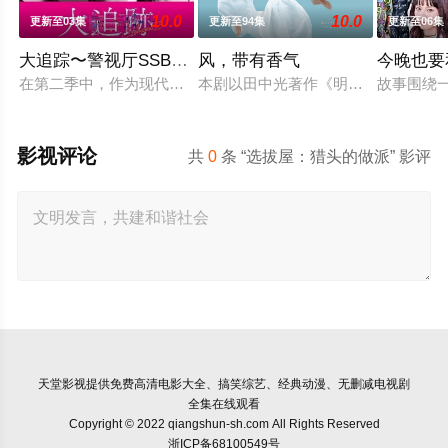
10.0
10.0
更新至03集
更新至94集
更新至06集
大追踪〜警视厅SSBC强行犯系〜 第二季
风，带有香气
今晚也要
在第二季中，作为现代刑侦关键力量的【警视厅SSBC强行犯系
本剧以田中光著作《明治的南丁格尔
故事围绕
影视评论
共
0
条 “选拔屋：猎头的做派” 影评
天堂影视
提供免费高清电影大全、搞笑综艺、经典动漫、无删减电视剧
全集在线观看
Copyright © 2022 qiangshun-sh.com All Rights Reserved
浙ICP备68100549号