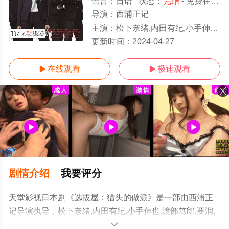
语言：
日语
状态：
完结
- 免费在线观看
导演：
西浦正记
主演：
松下奈绪,内田有纪,小手伸也,渡部笃郎,要润,长谷川初范,秋元真夏,杉本哲太,中林大树,原田泰造
1-5全集/大结局
更新时间：
2024-04-27
在线观看
极速观看


剧情介绍
我要评分
天堂影视日本剧《选拔屋：猎头的做派》是一部由西浦正
记导演执导，松下奈绪,内田有纪,小手伸也,渡部笃郎,要润,
长谷川初范,秋元真夏,杉本哲太,中林大树,原田泰造等演员
