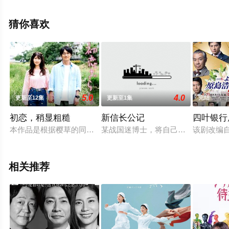
精彩演绎的日本电视剧，大结局剧情已揭晓（1-5全集），
手机免费观看高清未删减完整版电视剧全集就上电影天堂
猜你喜欢
网，更多相关信息可移步至豆瓣电视剧、电视猫或剧情网
等平台了解。
5.0
4.0
更新至12集
更新至1集
完结
初恋，稍显粗糙
新信长公记
四叶银行
本作品是根据樱草的同名漫画改编的真人版，讲述了患有轻度智
某战国迷博士，将自己制造的战国武将
该剧改编自
相关推荐