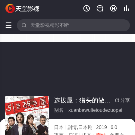






选拔屋：猎头的做派(全集)
分享

别名：xuanbawulietoudezuopai
日本
剧情,日本剧
2019
6.0