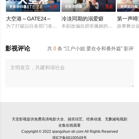
3.0
5.0
更新至03集
更新至05集
更新至05集
大空港～GATE24～
冷淡同期的溺爱癖
第一声啼
为了打破以往各部门各自为政的死板规矩，内阁官房直属成立了一
本剧改编自碧依佩姬的同名漫画，是
故事舞台
影视评论
共
0
条 “江户小姐 爱在令和番外篇” 影评
天堂影视
提供免费高清电影大全、搞笑综艺、经典动漫、无删减电视剧
全集在线观看
Copyright © 2022 qiangshun-sh.com All Rights Reserved
浙ICP备68100549号