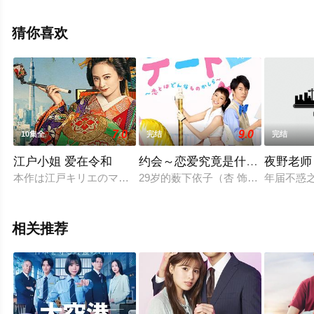
手机免费观看高清未删减完整版电视剧全集就上电影天堂
网，更多相关信息可移步至豆瓣电视剧、电视猫或剧情网
猜你喜欢
等平台了解。
7.0
9.0
10集全
完结
完结
江户小姐 爱在令和
约会～恋爱究竟是什么呢～
夜野老师
本作は江戸キリエのマンガ「江戸モアゼル」をもとに、花魁の
29岁的薮下依子（杏 饰）是一名生
年届不惑
相关推荐