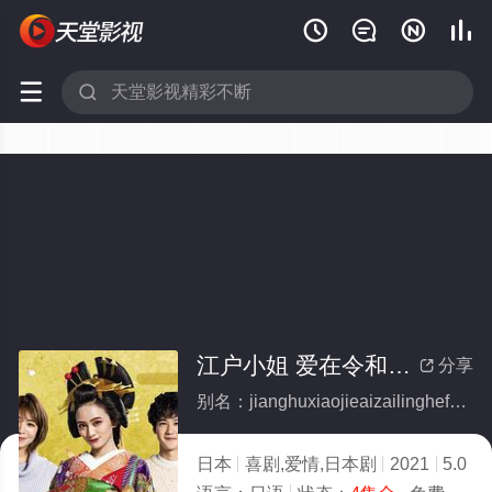






江户小姐 爱在令和番外篇(全集)
分享

别名：jianghuxiaojieaizailinghefanwaipian
日本
喜剧,爱情,日本剧
2021
5.0