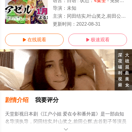
语言：
日语
状态：
4集全
- 免费在线观看
导演：
未知
主演：
冈田结实,叶山奖之,前田公辉,吉谷彩子
1-4全集/大结局
更新时间：
2022-08-31
在线观看
极速观看


剧情介绍
我要评分
天堂影视日本剧《江户小姐 爱在令和番外篇》是一部由知
名导演执导，冈田结实,叶山奖之,前田公辉,吉谷彩子等演员
精彩演绎的日本电视剧，大结局剧情已揭晓（1-4全集），
