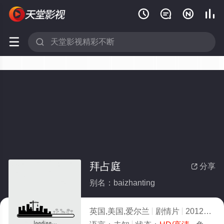






拜占庭
分享

别名：baizhanting
英国,美国,爱尔兰
剧情片
2012
4.0