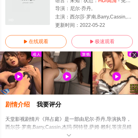
语言：
未知
状态：
HD/高清
- 免费在线观看
导演：
尼尔·乔丹,
主演：
西尔莎·罗南,Barry,Cassin,杰玛·阿特登,萨姆·赖利,
HD
更新时间：
2022-05-22
在线观看
极速观看


剧情介绍
我要评分
天堂影视剧情片《拜占庭》是一部由尼尔·乔丹,导演执导，
西尔莎·罗南,Barry,Cassin,杰玛·阿特登,萨姆·赖利,等演员精
彩演绎的英国,美国,爱尔兰电影，手机免费观看高清未删减
