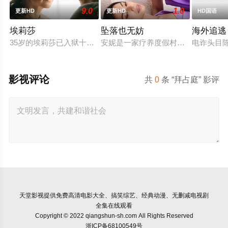
9.0
1.0
更新HD
更新HD
HD国语
埃莉莎
坠落也无妨
海外追逃
35岁的埃莉莎已入狱十年，她因杀害姐姐并焚烧尸体被判有罪
安妮是一家疗养度假村的老板，向来
电诈头目
影视评论
共
0
条 “拜占庭” 影评
天堂影视
提供免费高清电影大全、搞笑综艺、经典动漫、无删减电视剧
全集在线观看
Copyright © 2022 qiangshun-sh.com All Rights Reserved
浙ICP备68100549号