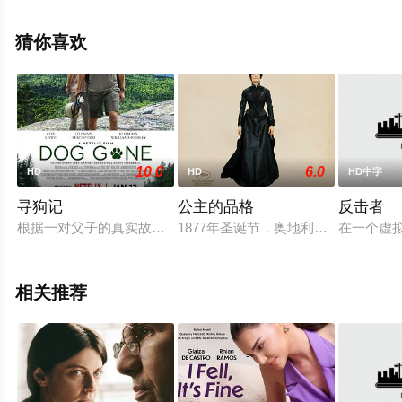
完整版电影大全就上电影天堂网，更多相关信息可移步至
豆瓣电影、电视猫或剧情网等平台了解。
猜你喜欢
10.0
6.0
HD
HD
HD中字
寻狗记
公主的品格
反击者
根据一对父子的真实故事改编，他们在阿巴拉契亚小径的徒步旅
1877年圣诞节，奥地利万人敬仰的
在一个虚
相关推荐