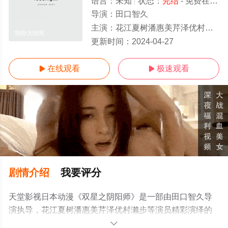
语言：
未知
状态：
完结
- 免费在线观看
导演：
田口智久
主演：
花江夏树潘惠美芹泽优村濑步
完结/大结局
更新时间：
2024-04-27
在线观看
极速观看


剧情介绍
我要评分
天堂影视日本动漫《双星之阴阳师》是一部由田口智久导
演执导，花江夏树潘惠美芹泽优村濑步等演员精彩演绎的
日本动漫，大结局剧情已揭晓（完结），手机免费观看高
