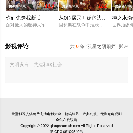
10.0
10.0
更新第06集
更新第06集
更新第18集
你们先走我断后
从0位居民开始的边境领主大人
神之水滴
面对庞大的魔神大军，为了回避全灭危机，勒库对伙伴们说出「
因长期在战争中活跃，而被称为〝救
世界顶级
影视评论
共
0
条 “双星之阴阳师” 影评
天堂影视
提供免费高清电影大全、搞笑综艺、经典动漫、无删减电视剧
全集在线观看
Copyright © 2022 qiangshun-sh.com All Rights Reserved
浙ICP备68100549号