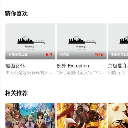
清未删减完整版动漫全集就上电影天堂网，更多相关信息
可移步至豆瓣动漫、电视猫或剧情网等平台了解。
猜你喜欢
6.0
10.0
更新至第12集
已完结
更新至第13
假面女仆
例外 Exception
京极夏彦
主人公是超级有钱的大家族中的大小姐富士原なえか，她的父母
“我们该如何定义‘人’？”本剧制作
山罔百介
相关推荐