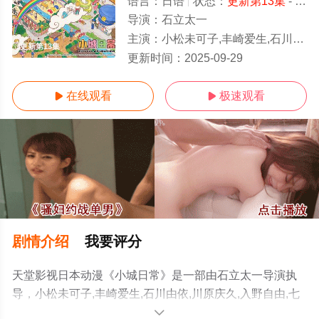
语言：
日语
状态：
更新第13集
- 免费在线观看
导演：
石立太一
主演：
小松未可子,丰崎爱生,石川由依,川原庆久,入野自由,七濑彩夏,田所梓,和久井优,子安武人,浅野真弓,大桥贤一郎,猪股慧
更新第13集
更新时间：
2025-09-29
在线观看
极速观看


剧情介绍
我要评分
天堂影视日本动漫《小城日常》是一部由石立太一导演执
导，小松未可子,丰崎爱生,石川由依,川原庆久,入野自由,七
濑彩夏,田所梓,和久井优,子安武人,浅野真弓,大桥贤一郎,猪
