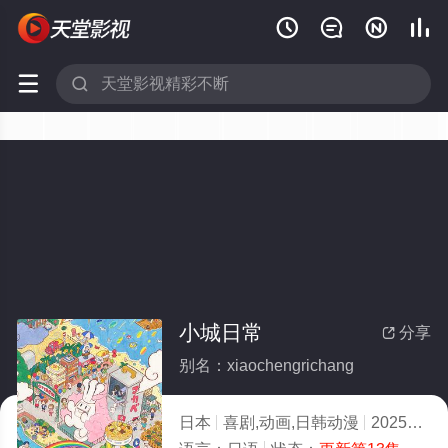






小城日常
分享

别名：xiaochengrichang
日本
喜剧,动画,日韩动漫
2025
10.