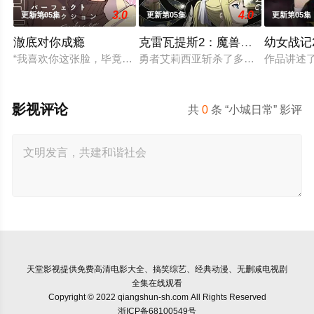
3.0
4.0
更新第05集
更新第05集
更新第05集
澈底对你成瘾
克雷瓦提斯2：魔兽之王与虚伪的
幼女战记
“我喜欢你这张脸，毕竟长得也太好看了吧。” 明仁是个颜控、
勇者艾莉西亚斩杀了多雷尔将军，海登
作品讲述
影视评论
共
0
条 “小城日常” 影评
天堂影视
提供免费高清电影大全、搞笑综艺、经典动漫、无删减电视剧
全集在线观看
Copyright © 2022 qiangshun-sh.com All Rights Reserved
浙ICP备68100549号