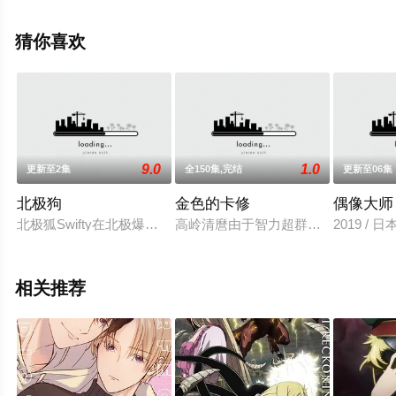
股慧士,林鼓子,福岛晴菜,天麻优希,宫崎游,铃木崚汰,山本和
臣,水内清光,后藤邑子,土门仁,福山润,金子诚,高坂笃志,大塚
猜你喜欢
芳忠等演员精彩演绎的日本动漫，手机免费观看高清未删
减完整版动漫全集就上电影天堂网，更多相关信息可移步
至豆瓣动漫、电视猫或剧情网等平台了解。
9.0
1.0
更新至2集
全150集,完结
更新至06集
北极狗
金色的卡修
偶像大师
北极狐Swifty在北极爆裂运输公司的收发室工作，却梦想着加入
高岭清麿由于智力超群而被中学的同
2019 / 
相关推荐