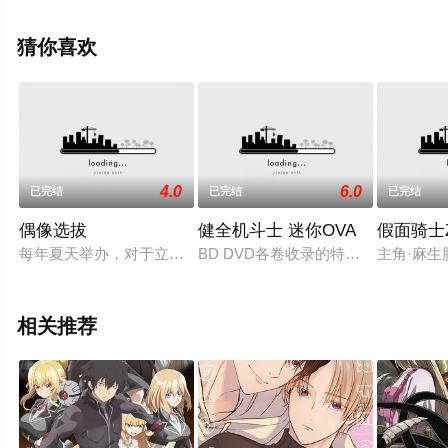
多相关信息可移步至豆瓣动漫、电视猫或剧情网等平台了
解。
猜你喜欢
4.0
6.0
已完结
已完结
已完结
偶像选拔
健全机斗士 迷你OVA
假面骑士
每年夏天举办，对于立志成为偶像的少女们来说被称为抓住梦想最大的
BD DVD各卷收录的特典动画短片，共6
主角·麻
相关推荐