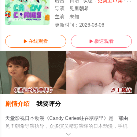
语言：
日语
状态：
更新至17集
- 免费在线观看
导演：
见里朝希
主演：
未知
更新至17集
更新时间：
2026-08-06
在线观看
极速观看


剧情介绍
我要评分
天堂影视日本动漫《Candy Caries蛀在糖糖里》是一部由
见里朝希导演执导，众多演员精彩演绎的日本动漫，手机
免费观看高清未删减完整版动漫全集就上电影天堂网，更
