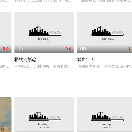
公布了一条让世界震惊的喜讯，他将挑选五名幸运儿参观自己的糖果厂，其中一人将成为
班德拉斯 Antonio Banderas 饰）也享受着锦衣玉食的生活，可犯了
2017年，汪正翔（刘以豪饰）在一次葬礼上与高中的死党们再度重聚
毕生的朋友们在悉尼棕榈滩聚会
5.0
HD
9.0
HD
3.
梧桐河衫恋
碧血宝刀
，并发现了一个黑暗的阴谋。
度缺 乏自信的中二模特林霜子，在学校 举办的模特大赛中意外卷入了商业战
一把纸伞，几封情书，不够直白，委婉相诉也能腼腆牵手，通过石向河
清朝道光年间，道光皇帝因一时