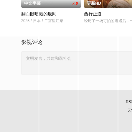
中文字幕
7.0
更新HD
翻白眼喷溅的股间
西行正道
2025 / 日本 / 二宫里江奈
经历了一场可怕的遭遇后，
影视评论
RS
天