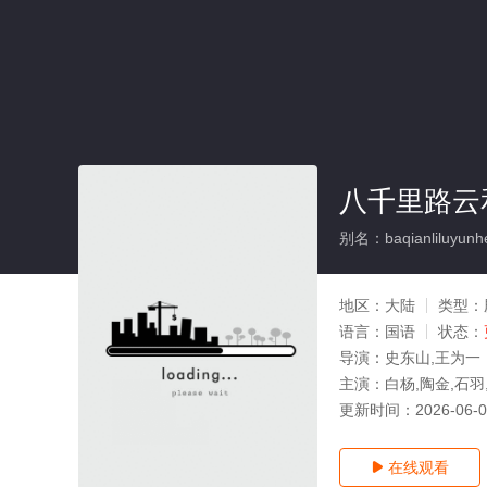
八千里路云
别名：baqianliluyunh
地区：
大陆
类型：
语言：
国语
状态：
导演：
史东山,王为一
主演：
白杨,陶金,石羽
更新时间：
2026-06-
在线观看
