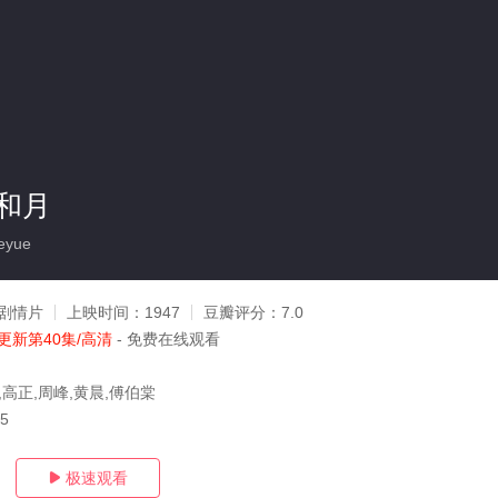
和月
eyue
剧情片
上映时间：
1947
豆瓣评分：
7.0
更新第40集/高清
- 免费在线观看
,高正,周峰,黄晨,傅伯棠
05
极速观看
