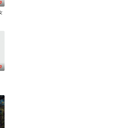
0
女
在酒吧工作，不擅长与人打交道的舞
被认可的才华。他们来自不同的地方，却有一个共同的愿望“出人头地”
0
战、二房东杨小强加入后，一路曲折式“开挂”。然而，随着杨小强母亲