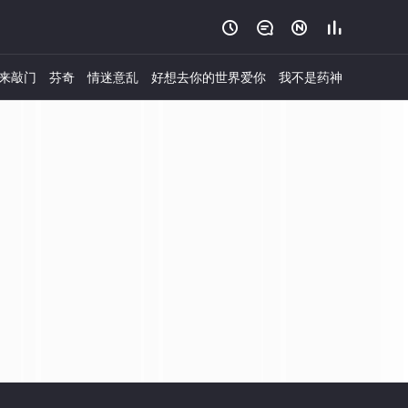




来敲门
芬奇
情迷意乱
好想去你的世界爱你
我不是药神