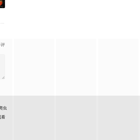
0
求紧急医疗救助。一路上，她既遭遇了善意，也感受到了残酷…
后，被一种突如其来的冲动驱使。回到布宜诺斯艾利斯后，她什么也没说，但
drama set against the backdrop of a fading arist
影评
爬虫
观看