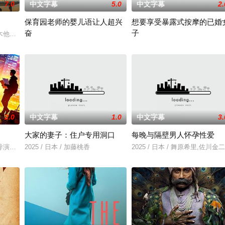
7.0
中文字幕
5.0
中文字幕
2.
保育园老师的婴儿语让人超兴
想要享受暴露式按摩的已婚
奋
子
一起生活的照屋踊，憧憬舞蹈学校的丽莎，开始了舞蹈生涯。朱音为了支撑家数
木他们毕业于同一所大学。他们和很多年轻人一样，自以为是，敏感错弱，没有
2025 / 日本 / 白木由子
2025 / 日本 / 竹内夏希
2.0
中文字幕
1.0
中文字幕
3.
大家的妻子：住户专用洞口
每晚与隔壁男人怀孕性爱
导演朱达仁萌生拍一部《河南人在北京》电影的念头，在说服主编姚松、老乡韩
2025 / 日本 / 加藤桃香
2025 / 日本 / 舞原希里,佐川金二