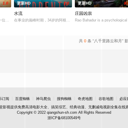
1.0
更新HD
1.0
更新HD
8.
水流
庄园凶祟
一位小镇女子向疏远的哥哥借了钱，独自一人踏上穿越西德克萨斯州的旅程，寻
在事业的巅峰时期，34岁的阿根廷造型师丽娜在瑞士的一场颁奖典礼
Rao Bahadur is a psychological 
共
0
条 “八千里路云和月” 
S订阅
百度蜘蛛
神马爬虫
搜狗蜘蛛
奇虎地图
谷歌地图
必应
堂影视
提供免费高清电影大全、搞笑综艺、经典动漫、无删减电视剧全集在线
Copyright © 2022 qiangshun-sh.com All Rights Reserved
浙ICP备68100549号