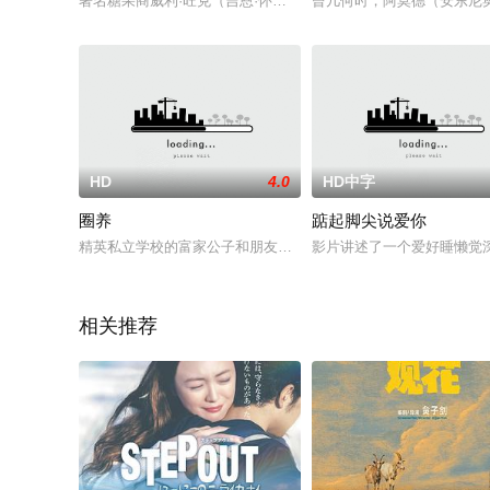
著名糖果商威利·旺克（吉恩·怀尔德 Gene Wilder 饰）
曾几何时，阿莫德（安东尼奥·
HD
4.0
HD中字
圈养
踮起脚尖说爱你
精英私立学校的富家公子和朋友们调查一系列奇怪的超自然事件
影片讲述了一个爱好睡懒觉深
相关推荐