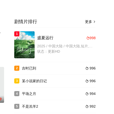
剧情片排行
更多

电
1
盛夏远行
998

2025 / 中国大陆 / 中国大陆,短片,儿童,剧情片
状态：更新HD
吉时已到
996
2

某小说家的日记
996
3

平场之月
994
4

0
不是羔羊2
992
5
