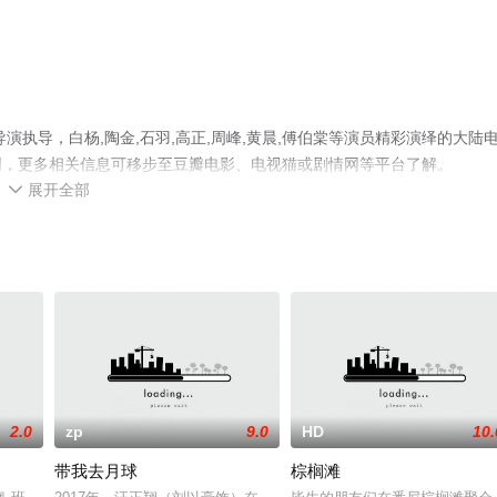
执导，白杨,陶金,石羽,高正,周峰,黄晨,傅伯棠等演员精彩演绎的大陆
网，更多相关信息可移步至豆瓣电影、电视猫或剧情网等平台了解。
展开全部

2.0
zp
9.0
HD
10.
带我去月球
棕榈滩