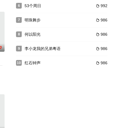
终身享用“旺克巧
色戒的他最终遭到了被放逐的命运，他带着仆人梅奇塞德（
，大家追忆着学生时代一起“犯二”的青葱岁月。谁知在参加完葬礼后，正翔经
53个周日
992
6

明珠舞步
986
7

何以阳光
986
8

0
李小龙我的兄弟粤语
986
9

红石钟声
986
10

争 在英华集团董事长鹿嘉轩的操作下，林 霜子以第二名的成绩进入
，虞衫以及当下一群年轻人简单纯朴的爱情故事，展示出80年代年轻人充满
震怒．命侍卫王得宝持宝刀赐宠妃自刎。片刻之后，即感后悔，急命人收回成