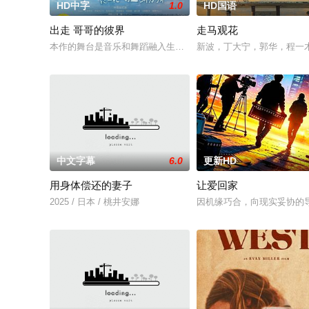
HD中字
1.0
HD国语
出走 哥哥的彼界
走马观花
本作的舞台是音乐和舞蹈融入生活的冲绳。与母亲朱音、妹妹舞
新波，丁大宁，郭华，程一
中文字幕
6.0
更新HD
用身体偿还的妻子
让爱回家
2025 / 日本 / 桃井安娜
因机缘巧合，向现实妥协的