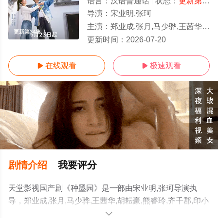
语言：
汉语普通话
状态：
更新第34集
导演：
宋业明,张珂
主演：
郑业成,张月,马少骅,王茜华,胡耘豪,熊睿玲,齐千郡,印小天,宋禹,瑛子,王劲松,丁勇岱,吴其江,吴京安
更新第34集
更新时间：
2026-07-20
在线观看
极速观看


剧情介绍
我要评分
天堂影视国产剧《种墨园》是一部由宋业明,张珂导演执
导，郑业成,张月,马少骅,王茜华,胡耘豪,熊睿玲,齐千郡,印小
天,宋禹,瑛子,王劲松,丁勇岱,吴其江,吴京安等演员精彩演绎
