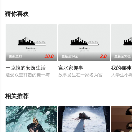
的中国大陆电视剧，手机免费观看高清未删减完整版电视
剧全集就上电影天堂网，更多相关信息可移步至豆瓣电视
猜你喜欢
剧、电视猫或剧情网等平台了解。
10.0
2.0
更新至12
更新至14全
更新至30全
一克拉的安逸生活
宫水家趣事
我的猫神
遭受双重打击的糖一与创业热血青年洋珂之间的有趣故事。
故事发生在一家名为宫水家的日式料
大学生小
相关推荐