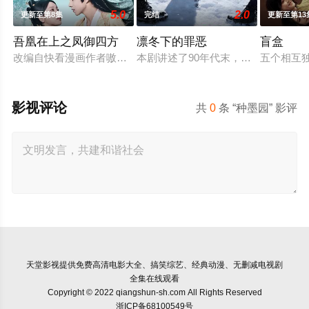
5.0
2.0
更新至第8集
完结
更新至第13
吾凰在上之凤御四方
凛冬下的罪恶
盲盒
改编自快看漫画作者嗷小泽的独家连载漫画《吾凰在上》。 现代
本剧讲述了90年代末，怒河市刑侦支
五个相互
影视评论
共
0
条 “种墨园” 影评
天堂影视
提供免费高清电影大全、搞笑综艺、经典动漫、无删减电视剧
全集在线观看
Copyright © 2022 qiangshun-sh.com All Rights Reserved
浙ICP备68100549号