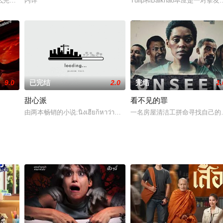
竹是爱人，但是却带着对楠竹的误会死去 所以在现代 楠竹尽力想取得女主的谅
么完美。它可能在短时间内变成真正的黑暗。当他们中的一个人开始一场人生游
内详
Tulip和Baikhao本应是
9.0
已完结
2.0
完结
1.
甜心派
看不见的罪
on带领团队往返于犯罪现场和实验室，为已故者追寻正义。这一季，两人的爱情继续生长。
由两本畅销的小说:นิ่งเฮียก็หาว่าซื่อ=CutiePieSeries+ดื้อเฮ
一名房屋清洁工拼命寻找自己的