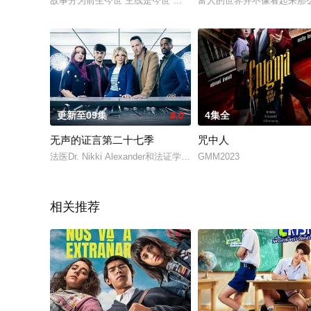
故事分为前生今世 主线是今世 楠竹是精差女主前世是公主，和楠
富人的世界并不像看起来那
更新至09集
8.0
4集全
无声的证言第二十七季
咒中人
法医Dr. Nikki Alexander和法证学家Jack Hodgs
GMM2023
相关推荐