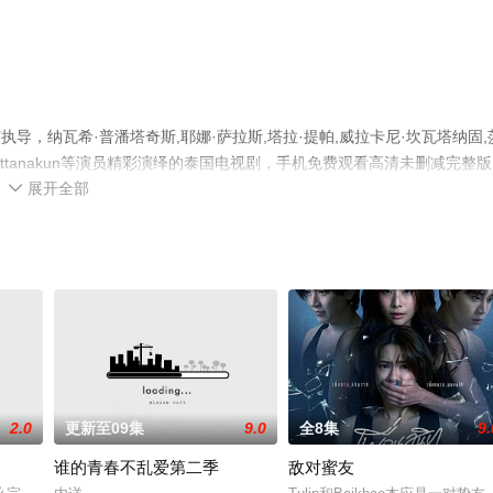
p导演执导，纳瓦希·普潘塔奇斯,耶娜·萨拉斯,塔拉·提帕,威拉卡尼·坎瓦塔纳固,
n,Wattanakun等演员精彩演绎的泰国电视剧，手机免费观看高清未删减完整
展开全部
剧、电视猫或剧情网等平台了解。

2.0
更新至09集
9.0
全8集
9.
谁的青春不乱爱第二季
敌对蜜友