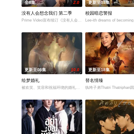
全8集
2.0
更新至03集
没有人会想念我们 第二季
校园暗恋警报
Prime Video宣布续订《没有人会想念我们》第二季。
Lee-ith dreams of becoming 
更新至08集
10.0
更新至18集
绘梦婚礼
替名情臻
被欢笑、笑容和祝福环绕的婚礼仅仅是爱情生活的起点。未来还有许
纨绔子弟Thatri That