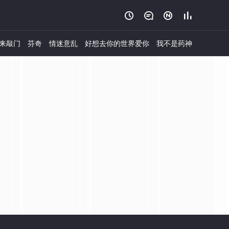




来敲门
芬奇
情迷意乱
好想去你的世界爱你
我不是药神