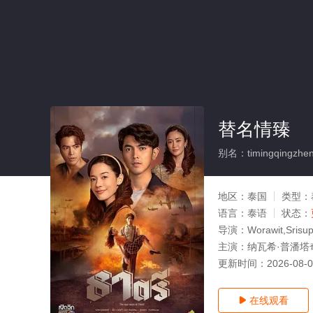
替名情臻
别名：timingqingzhe
地区：
泰国
类型：
语言：
泰语
状态：
导演：
Worawit,Srisu
主演：
纳瓦希·普潘塔奇
更新时间：
2026-08-
在线观看
