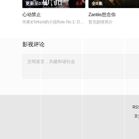
更新至07集
9.0
全8集
心动禁止
Zantiis想念你
作家ฮวังซอล的小说Rule No.1: Don't Be Too Emotional อย่
暂无剧情简介
影视评论
RS
天