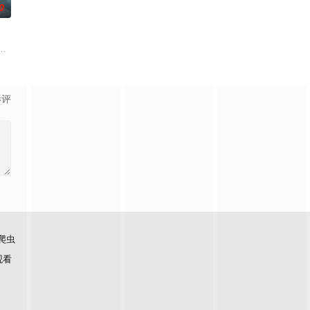
0
maquillaje
》讲述了印度空军"金色箭头"第17中队的故事，他们最初的任务是执行照相侦察
影评
爬虫
观看