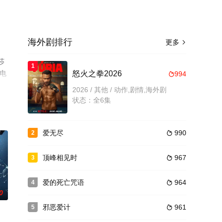
海外剧排行
更多

莎
1
版电
怒火之拳2026
994

2026 / 其他 / 动作,剧情,海外剧
状态：全6集
爱无尽
990
2

顶峰相见时
967
3

爱的死亡咒语
964
4

0
邪恶爱计
961
5
