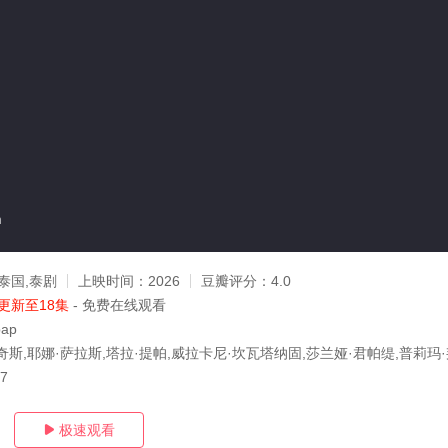
n
泰国,泰剧
上映时间：
2026
豆瓣评分：
4.0
更新至18集
- 免费在线观看
pap
斯,耶娜·萨拉斯,塔拉·提帕,威拉卡尼·坎瓦塔纳固,莎兰娅·君帕缇,普莉玛·
07
极速观看
