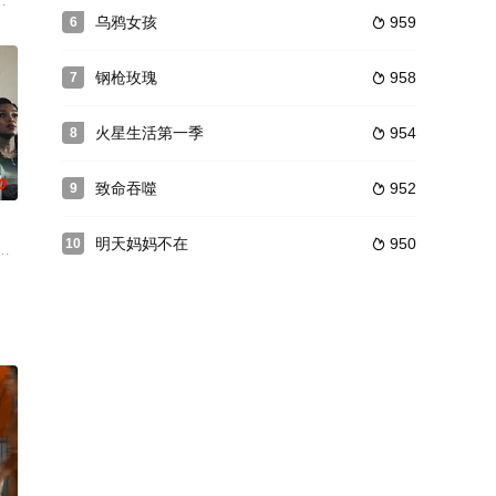
解前世涉及到战争 大家为了
戏，导致一场谋杀并揭露那些黑暗秘密时，会发生什么？富人的世界并不
一对挚友。远观她们的友谊美好无暇，近看却满是嫉妒与执念的裂痕，那些经年累月的怨
乌鸦女孩
959
6

钢枪玫瑰
958
7

火星生活第一季
954
8

0
致命吞噬
952
9

明天妈妈不在
950
10

ียก็หาว่าซน组合改编，两个不同家族的儿子从小订婚
丈夫，此时可怕的犯罪组织撕开了她的旧伤疤，最终导致她诉诸暴力。