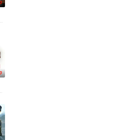
0
抢劫案，成为警方怀疑的对象。为了证明自己的清白、挽回声誉，他们踏上了
0
过所有考验，梦想能够长相厮
，曾是穷小子的Thatri Worrap
。然而，她一直难以找到稳定的工作，最终只能在一家广播电视公司担任保安。命
 饰）一直以为自己和女友阿金之间的感情十分亲密，对其深深信赖，哪知道某一日