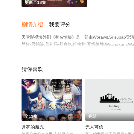
更新至18集
剧情介绍
我要评分
天堂影视海外剧《替名情臻》是一部由Worawit,Srisupa
兰娅·君帕缇,普莉玛·邦查伦,维拉甘·瓦塔纳坤,Wiranakar
视剧全集就上电影天堂网，更多相关信息可移步至豆瓣电视
猜你喜欢
全13集
8.0
完结
月亮的魔咒
无人可信