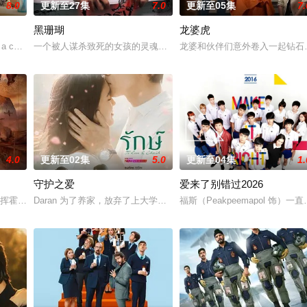
8.0
更新至27集
7.0
更新至05集
7.
黑珊瑚
龙婆虎
a cool indie rock musician. Because of his complete
一个被人谋杀致死的女孩的灵魂附到珊瑚上的故事。
龙婆和伙伴们意外卷入一起钻石
4.0
更新至02集
5.0
更新至04集
1.
守护之爱
爱来了别错过2026
多障碍等待着两人共同跨越。Runch和Neen都曾梦想她们能够携手顺利通
riphan因挥霍无敌倾家荡产，豪宅、情人、朋友一夜尽失。某日搭乘火车时，他偶遇同名旧友
Daran 为了养家，放弃了上大学的梦想，高中毕业后便开始工作
福斯（Peakpeemapol