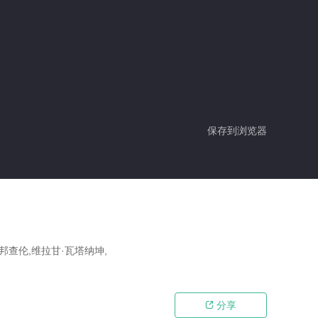
保存到浏览器
邦查伦,维拉甘·瓦塔纳坤,
分享
