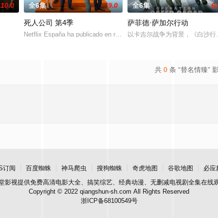
10.0
全6集
9.0
全6集
6.
死人公司 第4季
萨菲德·萨加尔行动
าขอพี่เจน影视化 3月23日作家FB透漏小说
Netflix España ha publicado en redes sociales una foto en el set de 
以卡吉尔战争为背景，《白沙行动
共
0
条 “替名情臻” 
S订阅
百度蜘蛛
神马爬虫
搜狗蜘蛛
奇虎地图
谷歌地图
必应
堂影视
提供免费高清电影大全、搞笑综艺、经典动漫、无删减电视剧全集在线
Copyright © 2022 qiangshun-sh.com All Rights Reserved
浙ICP备68100549号