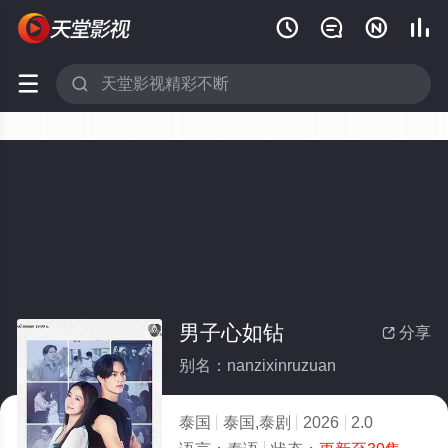






男子心如钻
分享

别名：nanzixinruzuan
泰国
泰国,泰剧
2026
2.0