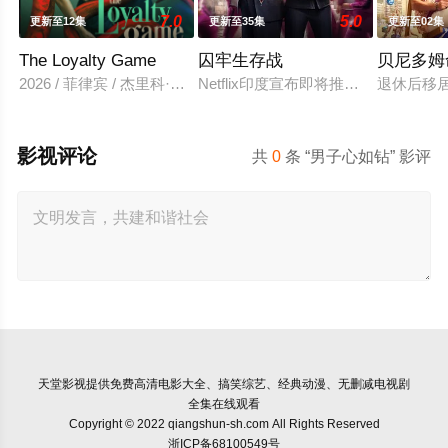
7.0
5.0
更新至12集
更新至35集
更新至02集
The Loyalty Game
囚牢生存战
贝尼多姆
2026 / 菲律宾 / 杰里科·罗萨雷斯,珍妮·古铁雷斯,卡米娜·维拉罗尔
Netflix印度宣布即将推出真人秀节目
退休后移
影视评论
共
0
条 “男子心如钻” 影评
天堂影视
提供免费高清电影大全、搞笑综艺、经典动漫、无删减电视剧
全集在线观看
Copyright © 2022 qiangshun-sh.com All Rights Reserved
浙ICP备68100549号