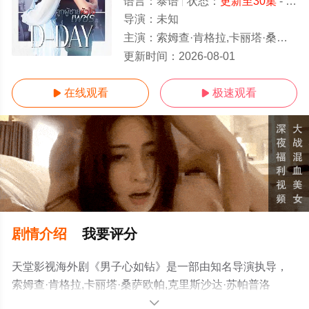
语言：
泰语
状态：
更新至30集
- 免费在线观看
导演：
未知
主演：
索姆查·肯格拉,卡丽塔·桑萨欧帕,克里斯沙达·苏帕普洛姆,Taentawan·Taddeo
更新至30集
更新时间：
2026-08-01
在线观看
极速观看


剧情介绍
我要评分
天堂影视海外剧《男子心如钻》是一部由知名导演执导，
索姆查·肯格拉,卡丽塔·桑萨欧帕,克里斯沙达·苏帕普洛
姆,Taentawan·Taddeo等演员精彩演绎的泰国电视剧，手机
