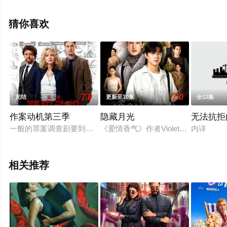
免费观看高清未删减完整版电视剧全集就上电影天堂网，
更多相关信息可移步至豆瓣电视剧、电视猫或剧情网等平
猜你喜欢
台了解。
7.0
7.0
完结
更新至10集
全12集
作案动机第三季
隐藏月光
无法抗拒
一般的罪案调查剧要到每一集结尾才会揭晓罪犯的真实身份，但
《爱情香气》作者Violet Rai
内详
相关推荐