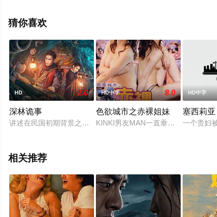
堂网，更多相关信息可移步至豆瓣电影、电视猫或剧情网
等平台了解。
猜你喜欢
2.0
8.0
HD
HD中字
HD中字
深林诡事
色欲城市之赤裸姐妹
塞西莉亚
讲述在民国初期背景之下，发生在长白山老林子里的一段传奇故
KINKI男友MAN一直垂涎其妹YUKI
一个贵妇
相关推荐