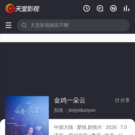






金鸡一朵云
分享

别名：jinjiyiduoyun
中国大陆
爱情,剧情片
2026
7.0