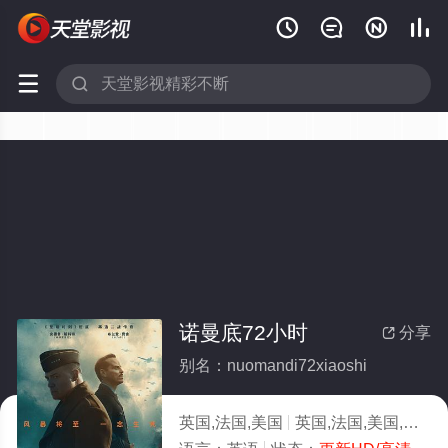






诺曼底72小时
分享

别名：nuomandi72xiaoshi
英国,法国,美国
英国,法国,美国,战争,剧情片