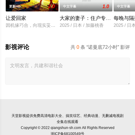
2.0
1.0
更新HD
中文字幕
中文字幕
让爱回家
大家的妻子：住户专用洞口
每晚与隔
因机缘巧合，向现实妥协的导演朱达仁萌生拍一部《河南人在北京
2025 / 日本 / 加藤桃香
2025 / 
影视评论
共
0
条 “诺曼底72小时” 影评
天堂影视
提供免费高清电影大全、搞笑综艺、经典动漫、无删减电视剧
全集在线观看
Copyright © 2022 qiangshun-sh.com All Rights Reserved
浙ICP备68100549号