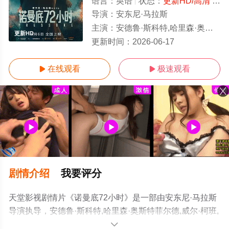
语言：
英语
状态：
更新HD/高清
- 免费在线观看
导演：
安东尼·马拉斯
主演：
安德鲁·斯科特,哈里森·奥斯特菲尔德,威尔·柯班,凯瑞·康顿,克里斯·梅西纳,迈克尔·本茨,戴米恩·路易斯,乔舒亚·希
更新HD
更新时间：
2026-06-17
在线观看
极速观看


剧情介绍
我要评分
天堂影视剧情片《诺曼底72小时》是一部由安东尼·马拉斯
导演执导，安德鲁·斯科特,哈里森·奥斯特菲尔德,威尔·柯班,
凯瑞·康顿,克里斯·梅西纳,迈克尔·本茨,戴米恩·路易斯,乔舒
