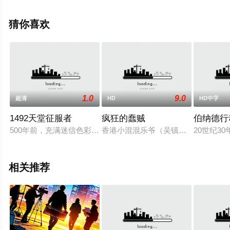
亚·希尔,布兰登·费舍,康·奥尼尔,理查德·克洛西尔,托比·威廉
姆斯,塔姆馨·托波尔斯基,亨利·阿什顿,麦克斯·克罗斯,丹尼
猜你喜欢
尔·奎恩-托伊,杰米·B·钱伯斯,泰勒·厄特利,罗莎娜·布朗,保罗·
贝利等演员精彩演绎的英国,法国,美国电影，手机免费观看
高清未删减完整版电影大全就上电影天堂网，更多相关信
息可移步至豆瓣电影、电视猫或剧情网等平台了解。
1.0
9.0
超清
HD
HD中字
1492天堂征服者
疯狂的蠢贼
伯纳德行
500年前，充满迷信色彩的西班牙，认为海洋的尽头有魔鬼守侯
香港小混混乐爷（吴镇宇 饰）因欠下
20世纪3
相关推荐