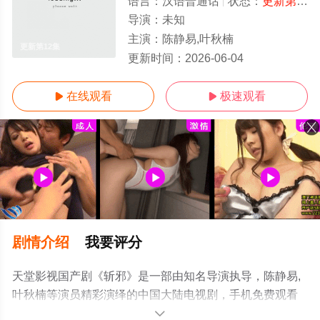
语言：
汉语普通话
状态：
更新第12集
导演：
未知
主演：
陈静易,叶秋楠
更新第12集
更新时间：
2026-06-04
在线观看
极速观看


剧情介绍
我要评分
天堂影视国产剧《斩邪》是一部由知名导演执导，陈静易,
叶秋楠等演员精彩演绎的中国大陆电视剧，手机免费观看
高清未删减完整版电视剧全集就上电影天堂网，更多相关
