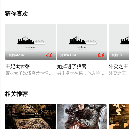
信息可移步至豆瓣电视剧、电视猫或剧情网等平台了解。
猜你喜欢
4.0
8.0
更新至20全
更新至42全
更新18
王妃太嚣张
她掉进了狼窝
外卖之王
废材女子浅浅突然性情大变，一路逆袭！
男主身世神秘，他入学商学院读书，
外卖之王
相关推荐