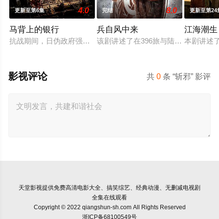
4.0
8.0
更新至第6集
完结
更新至第24
马背上的银行
兵自风中来
江海潮生
抗战期间，日伪政府强行推广、使用由“中国准备银行”发行的伪
该剧讲述了在396旅与陆军步兵学院
本剧讲述
影视评论
共
0
条 “斩邪” 影评
天堂影视
提供免费高清电影大全、搞笑综艺、经典动漫、无删减电视剧
全集在线观看
Copyright © 2022 qiangshun-sh.com All Rights Reserved
浙ICP备68100549号