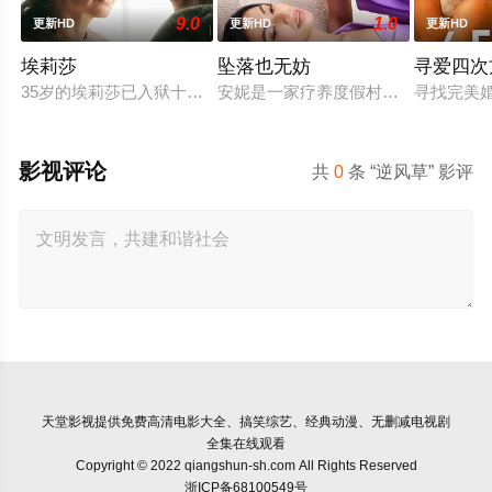
9.0
1.0
更新HD
更新HD
更新HD
埃莉莎
坠落也无妨
寻爱四次
35岁的埃莉莎已入狱十年，她因杀害姐姐并焚烧尸体被判有罪
安妮是一家疗养度假村的老板，向来
寻找完美
影视评论
共
0
条 “逆风草” 影评
天堂影视
提供免费高清电影大全、搞笑综艺、经典动漫、无删减电视剧
全集在线观看
Copyright © 2022 qiangshun-sh.com All Rights Reserved
浙ICP备68100549号