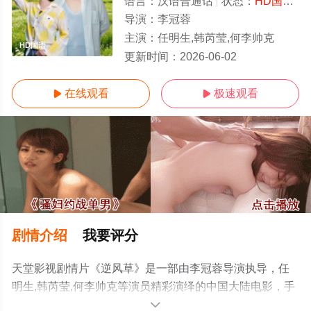
语言：
汉语普通话
状态：
HD国语/高清
导演：
李冠蓉
主演：
任明生,韩芮莹,何李帅克
HD国语
更新时间：
2026-06-02
在线观看
极速观看


剧情介绍
我要评分
天堂影视剧情片《逆风草》是一部由李冠蓉导演执导，任
明生,韩芮莹,何李帅克等演员精彩演绎的中国大陆电影，手
机免费观看高清未删减完整版电影大全就上电影天堂网，
