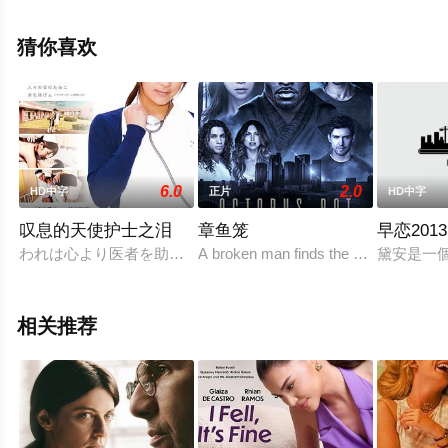
更多相关信息可移步至豆瓣电影、电视猫或剧情网等平台
了解。
猜你喜欢
6.0
2.0
HD中字
正片
HD中字
叹息的天使护士之泪
章鱼笼
早恋2013
われは心より医者を助け、我が手に託されたる人々の幸のため
A broken man finds the one thing he can'
黛安是一
相关推荐