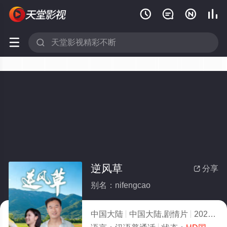






逆风草
分享

别名：nifengcao
中国大陆
中国大陆,剧情片
2026
8.