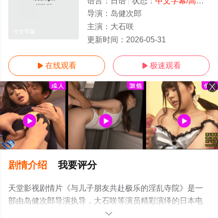
语言：
日语
状态：
中文字幕/高清
- 
导演：
岛健次郎
主演：
大石咲
中文字幕
更新时间：
2026-05-31
在线观看
极速观看


剧情介绍
我要评分
天堂影视剧情片《与儿子朋友共赴极乐的淫乱寺院》是一
部由岛健次郎导演执导，大石咲等演员精彩演绎的日本电
影，手机免费观看高清未删减完整版电影大全就上电影天
