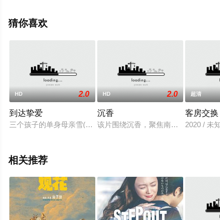
堂网，更多相关信息可移步至豆瓣电影、电视猫或剧情网
等平台了解。
猜你喜欢
2.0
2.0
HD
HD
超清
到达挚爱
沉香
客房交换
三个孩子的单身母亲雪(Neige)，定期探望住在养老院的阿尔
该片围绕沉香，聚焦南方小城一个家
2020 / 未
相关推荐