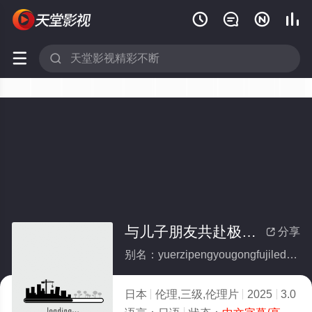






与儿子朋友共赴极乐的淫乱寺院
分享

别名：yuerzipengyougongfujiledeyinluansiyuan
日本
伦理,三级,伦理片
2025
3.0