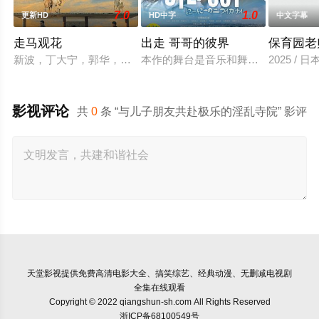
7.0
1.0
更新HD
HD中字
中文字幕
走马观花
出走 哥哥的彼界
保育园老
新波，丁大宁，郭华，程一木他们毕业于同一所大学。他们和很多
本作的舞台是音乐和舞蹈融入生活的
2025 / 
影视评论
共
0
条 “与儿子朋友共赴极乐的淫乱寺院” 影评
天堂影视
提供免费高清电影大全、搞笑综艺、经典动漫、无删减电视剧
全集在线观看
Copyright © 2022 qiangshun-sh.com All Rights Reserved
浙ICP备68100549号