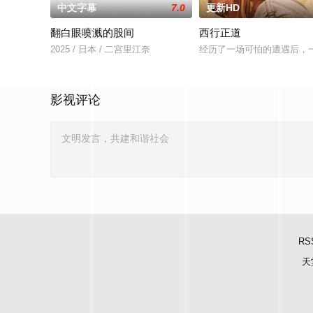
中文字幕
7.0
更新HD
翻白眼喷溅的股间
西行正道
2025 / 日本 / 二宫里江奈
经历了一场可怕的遭遇后，
影视评论
RS
天