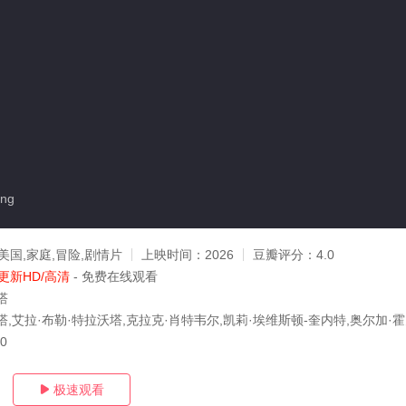
ng
美国,家庭,冒险,剧情片
上映时间：
2026
豆瓣评分：
4.0
更新HD/高清
- 免费在线观看
塔
,艾拉·布勒·特拉沃塔,克拉克·肖特韦尔,凯莉·埃维斯顿-奎内特,奥尔加·霍夫
30
极速观看
