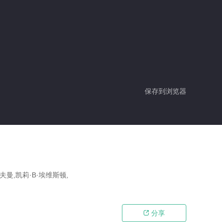
保存到浏览器
曼,凯莉·B·埃维斯顿,
分享
