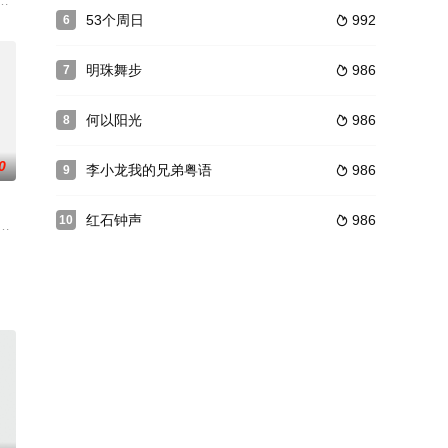
与70多岁的奶奶（鲁圆饰）相依为命生活。陆齐身（李强饰），一个儒
epaper.ctfa2.org.tw/epaper91231we/2
那段同哭同笑同青春的高中岁月。贺龙兵与欧宝、宋思明三人是极好的高中同
53个周日
992
6

明珠舞步
986
7

何以阳光
986
8

0
李小龙我的兄弟粤语
986
9

红石钟声
986
10

师海斗则由池松壮亮担当。另外，小
尚也停留在古早时光。十七岁的阿迪返乡过暑假，岂料一起暴力事件令他青春正
に日本人たちの退却が始まりました。日本へ帰る道のりで、幼いキクちゃんは