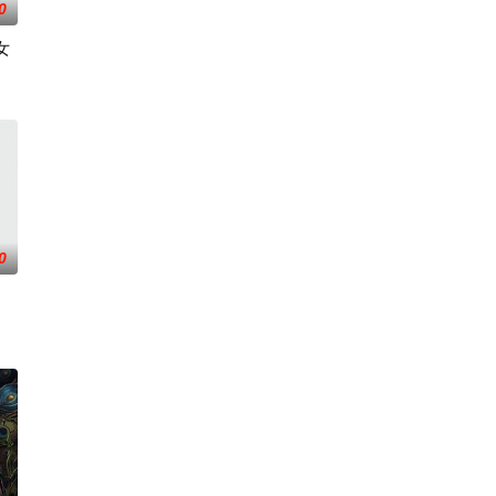
0
女
在酒吧工作，不擅长与人打交道的舞
被认可的才华。他们来自不同的地方，却有一个共同的愿望“出人头地”
0
战、二房东杨小强加入后，一路曲折式“开挂”。然而，随着杨小强母亲