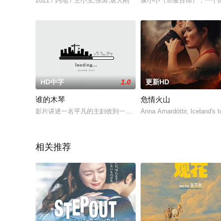
2021 / 内地 / 王小玉,张涛,唐大刚
康小小（邹俊百饰），一个
HD中字
1.0
更新HD
谁的木琴
危情火山
影片讲述一名平凡的主妇收到一封来自美容师的邮件，因此为契
Anna Arnardóttir, Iceland's 
相关推荐