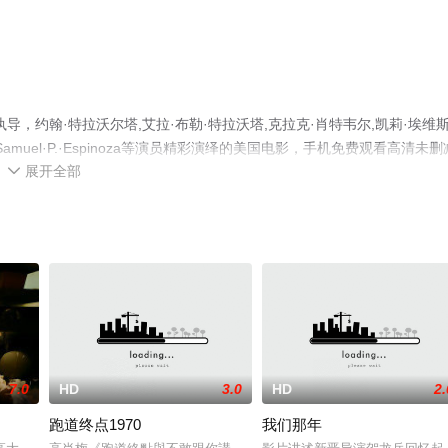
，约翰·特拉沃尔塔,艾拉·布勒·特拉沃塔,克拉克·肖特韦尔,凯莉·埃维
n,Samuel·P.·Espinoza等演员精彩演绎的美国电影，手机免费观看高清未删
展开全部
瓣电影、电视猫或剧情网等平台了解。

7.0
HD
3.0
HD
2.
跑道终点1970
我们那年