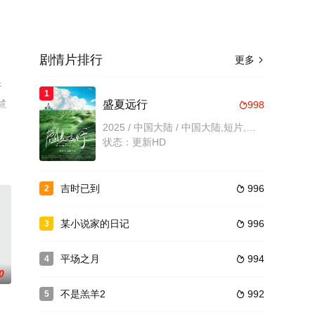
剧情片排行
更多

斯
1
减
盛夏远行
998

2025 / 中国大陆 / 中国大陆,短片,儿童,剧情片
状态：更新HD
吉时已到
996
2

某小说家的日记
996
3

平场之月
994
4

0
不是羔羊2
992
5
