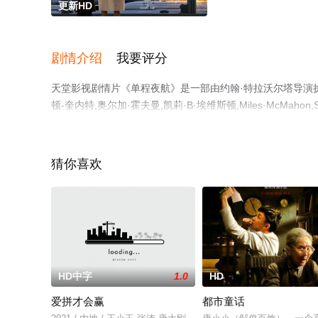
更新HD
剧情介绍
我要评分
天堂影视剧情片《单程夜航》是一部由约翰·特拉沃尔塔导演执导
顿-奎内特,奥尔加·霍夫曼,凯莉·B·埃维斯顿,Miles·McMaho
完整版电影大全就上电影天堂网，更多相关信息可移步至豆
猜你喜欢
HD中字
1.0
HD
爱拼才会赢
都市童话