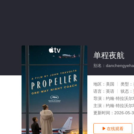
单程夜航
别名：danchengyeha
地区：
美国
类型：
语言：
英语
状态：
导演：
约翰·特拉沃尔
主演：
约翰·特拉沃尔塔
更新时间：
2026-05-
在线观看
