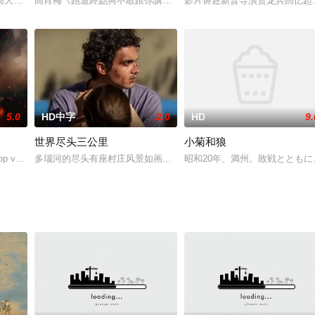
高大英俊、心地善良的十八岁少年。他智商略低，但天真质朴。儿时父母双亡，
高肖梅《跑道終點與不敢跟你講：不該被遺忘的兩部影片和一個導演--牟敦芾》(http://
影片讲述新晋导演贺龙兵回忆起
5.0
HD中字
2.0
HD
9.
世界尽头三公里
小菊和狼
机主妇化作一名跟踪者而引发了一系列故事。主妇小夜子由常盘贵子饰演，美容
top volcanologist, faces two catastrophes at on
多瑙河的尽头有座村庄风景如画，那里的时间仿佛早已静止，民情风
昭和20年、満州。敗戦ととも