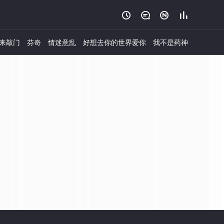




来敲门
芬奇
情迷意乱
好想去你的世界爱你
我不是药神