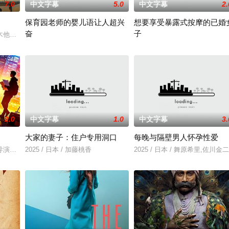
7.0
中文字幕
5.0
中文字幕
2.
保育园老师的婴儿语让人超兴
想要享受暴露式按摩的已婚
奋
子
一起生活的照屋踊，憧憬舞蹈学校的丽莎，开始了舞蹈生涯。朱音为了支撑家数
木他们毕业于同一所大学。他们和很多年轻人一样，自以为是，敏感错弱，没有
2025 / 日本 / 白木由子
2025 / 日本 / 竹内夏希
2.0
中文字幕
1.0
中文字幕
3.
大家的妻子：住户专用洞口
每晚与隔壁男人怀孕性爱
导演朱达仁萌生拍一部《河南人在北京》电影的念头，在说服主编姚松、老乡韩
2025 / 日本 / 加藤桃香
2025 / 日本 / 舞原希里,佐川金二