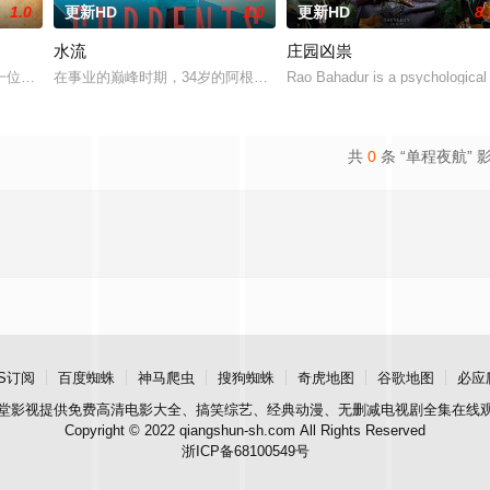
1.0
更新HD
1.0
更新HD
8.
水流
庄园凶祟
一位小镇女子向疏远的哥哥借了钱，独自一人踏上穿越西德克萨斯州的旅程，寻
在事业的巅峰时期，34岁的阿根廷造型师丽娜在瑞士的一场颁奖典礼
Rao Bahadur is a psychological 
共
0
条 “单程夜航” 
S订阅
百度蜘蛛
神马爬虫
搜狗蜘蛛
奇虎地图
谷歌地图
必应
堂影视
提供免费高清电影大全、搞笑综艺、经典动漫、无删减电视剧全集在线
Copyright © 2022 qiangshun-sh.com All Rights Reserved
浙ICP备68100549号