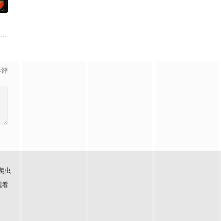
0
求紧急医疗救助。一路上，她既遭遇了善意，也感受到了残酷…
后，被一种突如其来的冲动驱使。回到布宜诺斯艾利斯后，她什么也没说，但
drama set against the backdrop of a fading arist
影评
爬虫
观看