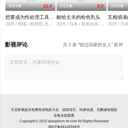
10.0
9.0
中文字幕
中文字幕
中文字幕
想要成为性处理工具的妹妹
献给丈夫的粉色乳头
互相填满
2025 / 韩国 / 韩世熙,尤里,智熙,尚宇,尚斗,民秀
2025 / 日本 / 有坂由奈,高宫惠子,
2025 / 
影视评论
共
0
条 “错过回家的女人” 影评
天堂影视
提供免费高清电影大全、搞笑综艺、经典动漫、无删减电视剧
全集在线观看
Copyright © 2022 qiangshun-sh.com All Rights Reserved
浙ICP备68100549号