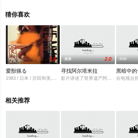
息可移步至豆瓣电影、电视猫或剧情网等平台了解。
猜你喜欢
3.0
2.0
HD
高清
DVD
愛獣猟る
寻找阿尔塔米拉
黑暗中的
1983 / 日本 / 沢田和美,西川瀬里奈,橘雪子,藤まゆ美,鍋村美恵子
影片讲述了世界遗产阿尔塔米拉洞窟被发现
在电视台
相关推荐