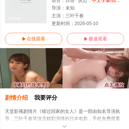
语言：
日语
状态：
中文字幕/高清
- 
导演：
未知
主演：
三叶千春
中文字幕
更新时间：
2026-05-10
在线观看
极速观看


剧情介绍
我要评分
天堂影视剧情片《错过回家的女人》是一部由知名导演执
导，三叶千春等演员精彩演绎的日本电影，手机免费观看
高清未删减完整版电影大全就上电影天堂网，更多相关信
