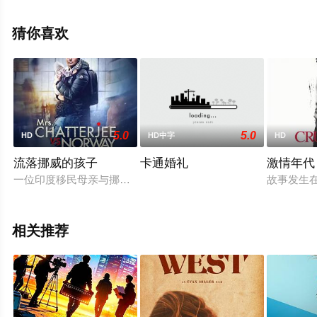
更多相关信息可移步至豆瓣电影、电视猫或剧情网等平台
了解。
猜你喜欢
5.0
5.0
HD
HD中字
HD
流落挪威的孩子
卡通婚礼
激情年代
一位印度移民母亲与挪威的寄养制度和当地法律机制作斗争，以
故事发生在
相关推荐