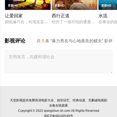
2.0
1.0
更新HD
更新HD
更新HD
让爱回家
西行正道
水流
因机缘巧合，向现实妥协的导演朱达仁萌生拍一部《河南人在北京
经历了一场可怕的遭遇后，一位小镇
在事业的
影视评论
共
0
条 “暴力男友与心地善良的鳏夫” 影评
天堂影视
提供免费高清电影大全、搞笑综艺、经典动漫、无删减电视剧
全集在线观看
Copyright © 2022 qiangshun-sh.com All Rights Reserved
浙ICP备68100549号