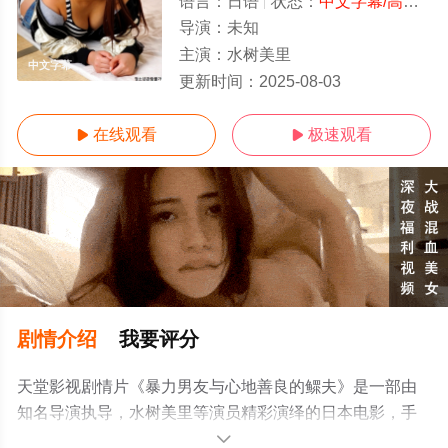
语言：
日语
状态：
中文字幕/高清
- 
导演：
未知
主演：
水树美里
中文字幕
更新时间：
2025-08-03
在线观看
极速观看


剧情介绍
我要评分
天堂影视剧情片《暴力男友与心地善良的鳏夫》是一部由
知名导演执导，水树美里等演员精彩演绎的日本电影，手
机免费观看高清未删减完整版电影大全就上电影天堂网，
