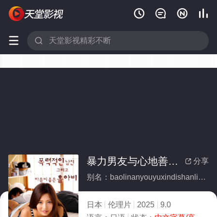






暴力男友与心地善良的鳏夫
分享

别名：baolinanyouyuxindishanliangdeguanfu
日本
伦理片
2025
9.0