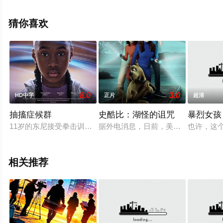
息可移步至豆瓣电影、电视猫或剧情网等平台了解。
猜你喜欢
8.0
3.0
HD中字
正片
超清
抽搐症候群
史酷比：湖怪的诅咒
暴烈女孩
11岁的东尼接受拳击训练，然而她被隔壁舞道教室吸引，偷偷
据外电消息，日前，美国卡通频道（Car
也许，这
相关推荐