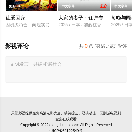
2.0
1.0
更新HD
中文字幕
中文字幕
让爱回家
大家的妻子：住户专用洞口
每晚与隔
因机缘巧合，向现实妥协的导演朱达仁萌生拍一部《河南人在北京
2025 / 日本 / 加藤桃香
2025 / 
影视评论
共
0
条 “夹缬之恋” 影评
天堂影视
提供免费高清电影大全、搞笑综艺、经典动漫、无删减电视剧
全集在线观看
Copyright © 2022 qiangshun-sh.com All Rights Reserved
浙ICP备68100549号