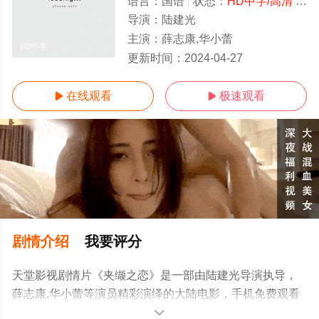
语言：
国语
状态：
HD中字/高清
- 免费在线观看
导演：
陆建光
主演：
薛志康,华小蕾
HD中字
更新时间：
2024-04-27
在线观看
极速观看


剧情介绍
我要评分
天堂影视剧情片《夹缬之恋》是一部由陆建光导演执导，
薛志康,华小蕾等演员精彩演绎的大陆电影，手机免费观看
高清未删减完整版电影大全就上电影天堂网，更多相关信
