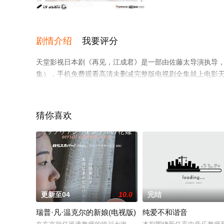
1-10全集/大结局
剧情介绍
我要评分
天堂影视日本剧《再见，江成君》是一部由佐藤太导演执导，
集），手机免费观看高清未删减完整版电视剧全集就上电影
猜你喜欢
更新至04
10.0
完结
瑞普·凡·温克尔的新娘(电视版)
纯爱不和谐音