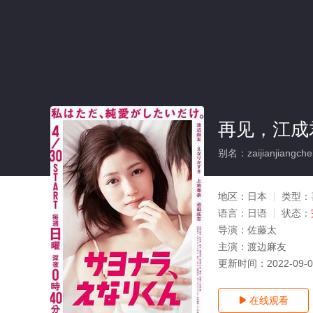
再见，江成君
别名：zaijianjiangche
地区：
日本
类型：
语言：
日语
状态：
导演：
佐藤太
主演：
渡边麻友
更新时间：
2022-09-
在线观看
