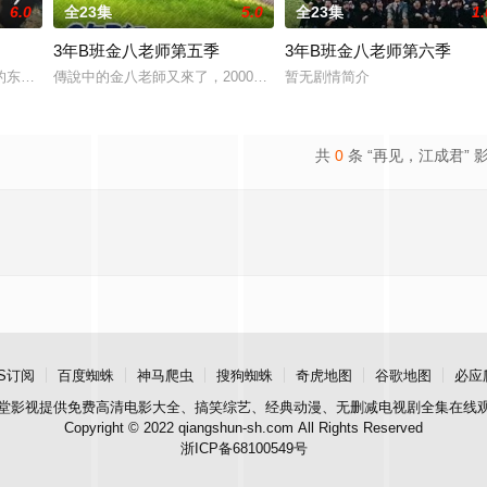
6.0
全23集
5.0
全23集
1.
3年B班金八老师第五季
3年B班金八老师第六季
。孝志の夏休みの課題の絵に対する立花かおりの評価に対して抗議に来たのだ
的东京池袋地区。西池袋警署新设立了“犯罪受害者支援室”，在这里，警察们
傳說中的金八老師又來了，2000年「3年B班金八老師」最新第五系
暂无剧情简介
共
0
条 “再见，江成君” 
S订阅
百度蜘蛛
神马爬虫
搜狗蜘蛛
奇虎地图
谷歌地图
必应
堂影视
提供免费高清电影大全、搞笑综艺、经典动漫、无删减电视剧全集在线
Copyright © 2022 qiangshun-sh.com All Rights Reserved
浙ICP备68100549号