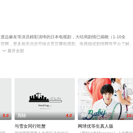
渡边麻友等演员精彩演绎的日本电视剧，大结局剧情已揭晓（1-10全
天堂网，更多相关信息可移步至豆瓣电视剧、电视猫或剧情网等平台了解
展开全部

5.0
完结
4.0
完结
10.
与雪女同行吃蟹
网球优等生真人版