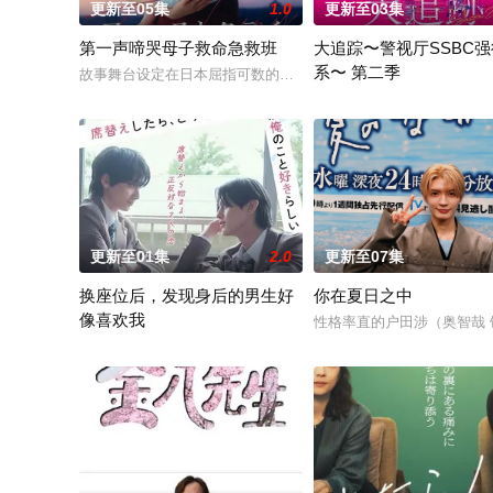
更新至05集
1.0
更新至03集
第一声啼哭母子救命急救班
大追踪〜警视厅SSBC
系〜 第二季
故事舞台设定在日本屈指可数的顶级豪华医院“圣菲奥娜医院”。
在第二季中，作为现代刑侦
更新至01集
2.0
更新至07集
换座位后，发现身后的男生好
你在夏日之中
像喜欢我
性格率直的户田涉（奥智哉
“我喜欢你，从很早以前就开始了。” 从换座位开始⁉︎ 性格完全相