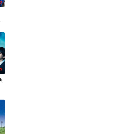
0
分娩现场”正面临前所未有的危
日本首位专业女护士大关和与铃木雅的真实经历，描绘了她们推动护士注册制度
孤傲冷峻的“独狼”刑警，与一位拥有特异功能的神秘密友展开。女主角黑井雏田
攻破的恶性犯罪案件。随着高度保密的通讯应用程序、利用AI进行的
0
夫
千晴告白后，两人约定利用暑假进行一场电影圣地巡礼。这段从高中延伸
新次郎的邀请下加入了钓鱼部。虽然听说这是守护城镇秩序的正义之士，但实际
斗 饰），因从后排
びき同名漫画。讲述了因出轨而背叛妻子的前夫洗心革面，开始重新面对前妻，