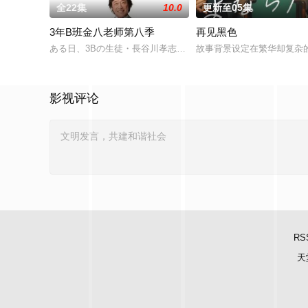
全22集
10.0
更新至05集
3年B班金八老师第八季
再见黑色
ある日、3Bの生徒・長谷川孝志の両親が桜中学校にやってきた
故事背景设定在繁华却复杂
影视评论
RS
天