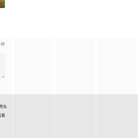
0
。しかし立花は評価を改めるつも
将贴身陪伴遭遇各类案件的受害者及遗属，协助他们重新积极面对生活。
列隆重登場！21年前在日本推出的「3年B班金八老師」，締造了空前的收視狂
影评
爬虫
观看