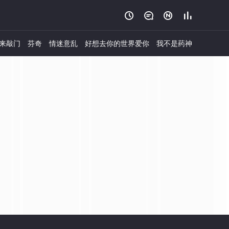




来敲门
芬奇
情迷意乱
好想去你的世界爱你
我不是药神