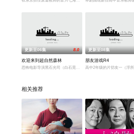
在东京担任派遣教师的皆川七海（黑木华 饰）是一个有些怯懦内
本剧围绕新任高中音乐教师
更新至06集
8.0
更新至08集
欢迎来到超自然森林
朋友游戏R4
恐怖电影导演黑石光司（白石晃士）带着助理导演市川美保（堀
高中2年级的片切友一（浮
相关推荐