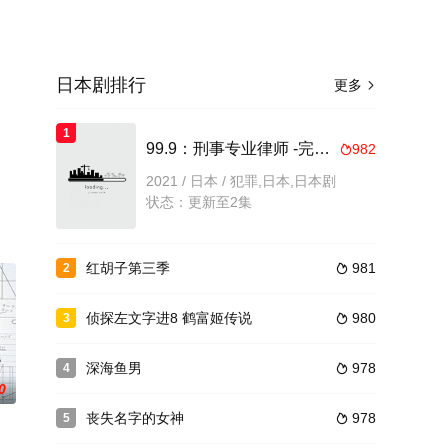
日本剧排行
更多

1
。
99.9：刑事专业律师 -完全新作SP 新的相遇篇-
982

2021 / 日本 / 犯罪,日本,日本剧
状态：更新至2集
红胡子第三季
981
2

侦探左文字进8 鹤富姬传说
980
3

深海鱼男
978
4

0
丧失名字的女神
978
5
