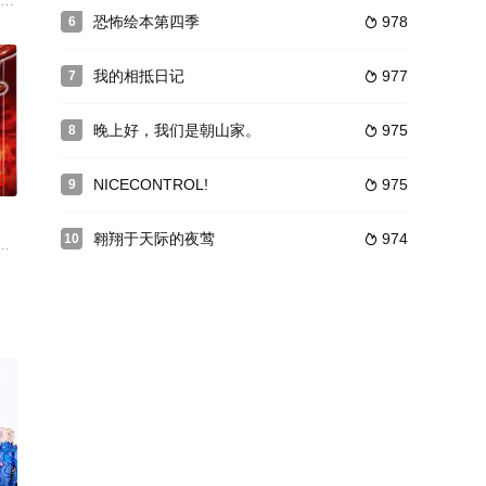
为教师的鹤冈铁也（地曳豪 饰）
故事前半讲述前任教师失踪事件，描绘正树和冴关系加深的过程。后半讲
般的名流妻子之间奇妙的两人之旅，剧中也会描绘文学性、悬疑性十足的爱情故
连载的热门漫画《网球优等生》真人电视剧化。本剧描写的是一名严谨认真的高中
恐怖绘本第四季
978
6

我的相抵日记
977
7

晚上好，我们是朝山家。
975
8

0
NICECONTROL!
975
9

翱翔于天际的夜莺
974
10

三好麻里亚（笕美和子）自称是黑石
莫测的朋友游戏。在友一他们面前出现的向导说，这个游戏只要有友情就
アルな道のりや様々な人間模様を、とあるネズミの家族の視点から描く新感覚
现象，神秘的洋伞美女带来的国防部重要人物接连不断地被杀，于是国防部从世