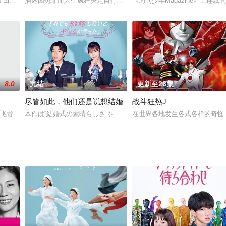
向的女孩，她的事业进展并不顺利，爱情方面则还算欣慰。她通过网络认识了同
新田正树和在其任教的班上担任副班长的学生和泉冴之间展开的原创纯爱故事。
描述因冤罪而人生疯狂决定自行了断的男人和让人联想到雪女的谜一
《周刊少年Magazine》上
8.0
完结
7.0
更新至26集
9.
尽管如此，他们还是说想结婚
战斗狂热J
田真由），去深山中拍摄实况恐怖电影。有位住在深山中，有些精神错乱的美女
所飞贵饰）为了偿还突然背负的巨额债务，和4个朋友一起被绑架，参加了神秘
本作は“結婚式の素晴らしさ”をテーマに、結婚式を迎えるまでのリ
在世界各地发生各式各样的奇怪