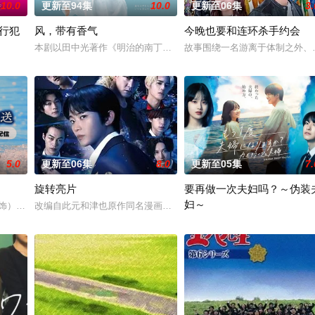
10.0
更新至94集
10.0
更新至06集
3.
强行犯
风，带有香气
今晚也要和连环杀手约会
少子化、医生短缺、地方产科接连关闭……在令和时代的当下，守护母婴生命的“
本剧以田中光著作《明治的南丁格尔 大关和物语》为原案，取材自
故事围绕一名游离于体制之外、
关键力量的【警视厅SSBC强行犯系】面前，将出现比前作更加棘手、更加难以
5.0
更新至06集
8.0
更新至05集
7.
旋转亮片
要再做一次夫妇吗？～伪装
妇～
 饰）与校园风云人物佐伯千晴（杢代和人 饰）因共同的电影爱好而结缘。在
改编自此元和津也原作同名漫画。不起眼的高中生三井宏太在好友内
反的两人，恋爱即将展开！！ “我喜欢你。” 极其平凡的高中生·间山晴（小西詠
本剧改编自作者六葉雅・上原ひ