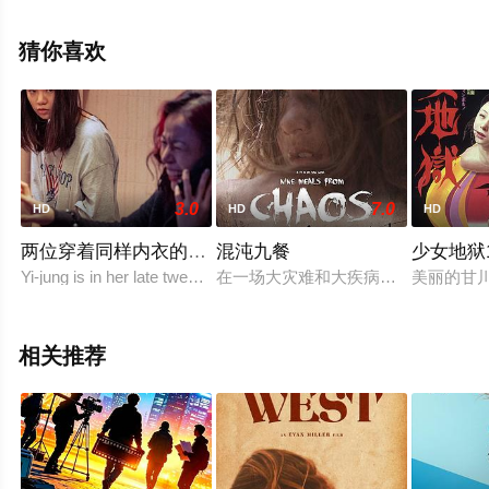
电影大全就上电影天堂网，更多相关信息可移步至豆瓣电
影、电视猫或剧情网等平台了解。
猜你喜欢
3.0
7.0
HD
HD
HD
两位穿着同样内衣的女子
混沌九餐
少女地狱1
Yi-jung is in her late twenties and still lives with her mother. Havin
在一场大灾难和大疾病肆虐人类八年
美丽的甘
相关推荐