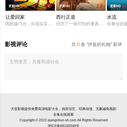
2.0
1.0
更新HD
更新HD
更新HD
让爱回家
西行正道
水流
因机缘巧合，向现实妥协的导演朱达仁萌生拍一部《河南人在北京
经历了一场可怕的遭遇后，一位小镇
在事业的
影视评论
共
0
条 “伊兹的礼物” 影评
天堂影视
提供免费高清电影大全、搞笑综艺、经典动漫、无删减电视剧
全集在线观看
Copyright © 2022 qiangshun-sh.com All Rights Reserved
浙ICP备68100549号