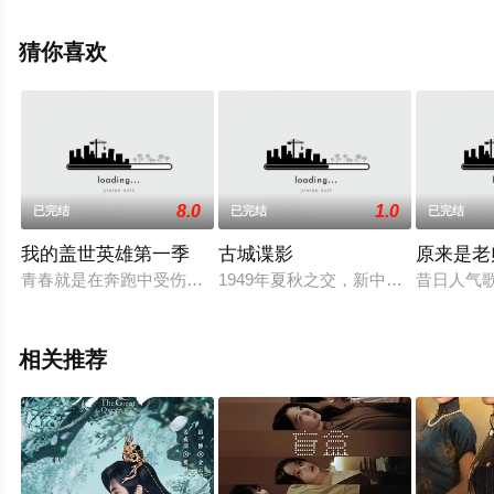
强,赵成顺,乔振宇,刘敏涛等演员精彩演绎的大陆电视剧，手
机免费观看高清未删减完整版电视剧全集就上电影天堂
猜你喜欢
网，更多相关信息可移步至豆瓣电视剧、电视猫或剧情网
等平台了解。
8.0
1.0
已完结
已完结
已完结
我的盖世英雄第一季
古城谍影
原来是老
青春就是在奔跑中受伤，又在颠沛流离中期待阳光。青梅竹马的李
1949年夏秋之交，新中国的开国大
昔日人气
相关推荐