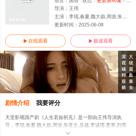
语言：
国语
状态：
更新第40集
- 免费在线观看
导演：
王伟
主演：
李现,春夏,魏大勋,周游,朱亚文,吴越,李诚儒,姜寒,刘奕铁,王禛,宋宁峰,白客,周知,瑛子,刘美含,霍青,孔连顺,施
更新第40集
更新时间：
2025-06-08
在线观看
极速观看


剧情介绍
我要评分
天堂影视国产剧《人生若如初见》是一部由王伟导演执
导，李现,春夏,魏大勋,周游,朱亚文,吴越,李诚儒,姜寒,刘奕
铁,王禛,宋宁峰,白客,周知,瑛子,刘美含,霍青,孔连顺,施诗,李
