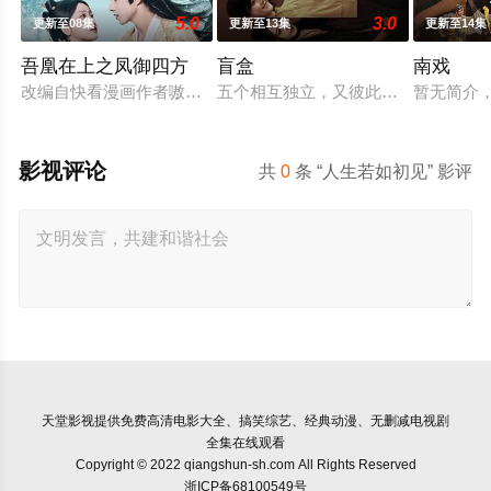
5.0
3.0
更新至08集
更新至13集
更新至14集
吾凰在上之凤御四方
盲盒
南戏
改编自快看漫画作者嗷小泽的独家连载漫画《吾凰在上》。 现代
五个相互独立，又彼此呼应的故事——
暂无简介
影视评论
共
0
条 “人生若如初见” 影评
天堂影视
提供免费高清电影大全、搞笑综艺、经典动漫、无删减电视剧
全集在线观看
Copyright © 2022 qiangshun-sh.com All Rights Reserved
浙ICP备68100549号