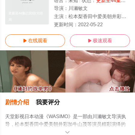
语言：
未知
状态：
更新至44集已完结
导演：
川濑敏文
更新至44集已完结/大结
主演：
松本梨香田中爱美朝井彩加牛山茂
局
更新时间：
2022-05-22
在线观看
极速观看


剧情介绍
我要评分
天堂影视日本动漫《WASIMO》是一部由川濑敏文导演执
导，松本梨香田中爱美朝井彩加牛山茂等演员精彩演绎的
日本动漫，大结局剧情已揭晓（更新至44集已完结），手
