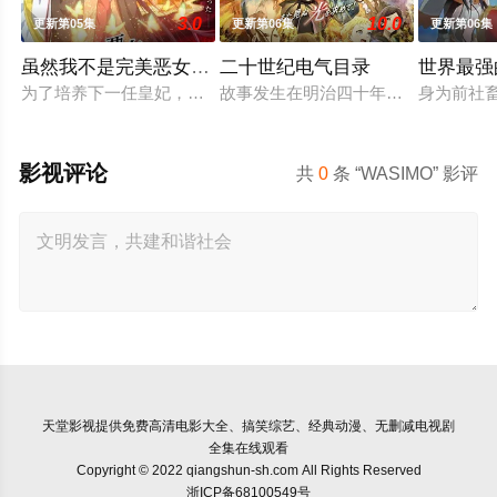
3.0
10.0
更新第05集
更新第06集
更新第06集
虽然我不是完美恶女～雏宫蝶鼠替换传～
二十世纪电气目录
世界最强
为了培养下一任皇妃，从五大名门中召集了公主们聚集的宫殿——
故事发生在明治四十年（1907 年
身为前社
影视评论
共
0
条 “WASIMO” 影评
天堂影视
提供免费高清电影大全、搞笑综艺、经典动漫、无删减电视剧
全集在线观看
Copyright © 2022 qiangshun-sh.com All Rights Reserved
浙ICP备68100549号