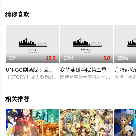
机免费观看高清未删减完整版动漫全集就上电影天堂网，
更多相关信息可移步至豆瓣动漫、电视猫或剧情网等平台
猜你喜欢
了解。
10.0
6.0
正片
已完结
已完结
UN-GO剧场版：因果论
我的英雄学院第二季
丹特丽安
【STORY】被人称为最后的名侦探结城新十郎，与他的拍档因
因偶然事件为契机与世界第一的英雄
修伊（小
相关推荐