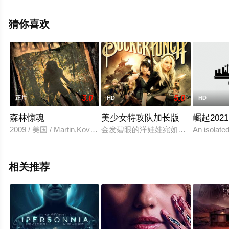
大全就上电影天堂网，更多相关信息可移步至豆瓣电影、
电视猫或剧情网等平台了解。
猜你喜欢
3.0
5.0
正片
HD
HD
森林惊魂
美少女特攻队加长版
崛起2021
2009 / 美国 / Martin,Kove,Nora-Jane,Noone,Lisa,Wilcox,Tony,Bec
金发碧眼的洋娃娃宛如一只时刻会受
An isolate
相关推荐