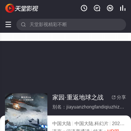






家园·重返地球之战
分享

别名：jiayuanzhongfandiqiuzhizhan
中国大陆
中国大陆,科幻片
2023
3.