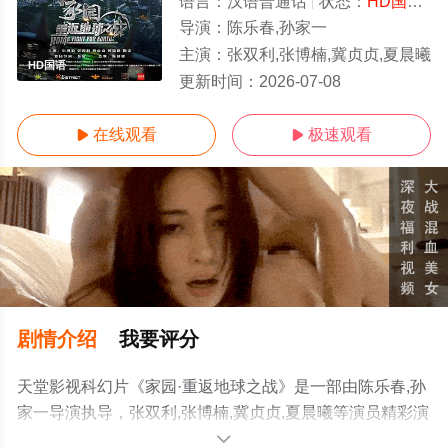
语言：
汉语普通话
状态：
HD国语/高清
导演：
陈乐春,孙家一
主演：
张双利,张博楠,冀贞贞,夏晨曦
HD国语
更新时间：
2026-07-08
在线观看
极速观看


剧情介绍
我要评分
天堂影视科幻片《家园·重返地球之战》是一部由陈乐春,孙
家一导演执导，张双利,张博楠,冀贞贞,夏晨曦等演员精彩演
绎的中国大陆电影，手机免费观看高清未删减完整版电影
