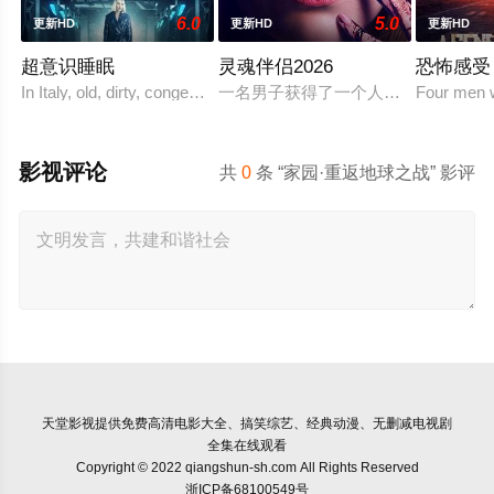
6.0
5.0
更新HD
更新HD
更新HD
超意识睡眠
灵魂伴侣2026
恐怖感受
In Italy, old, dirty, congested prisons full of violence and abuse ar
一名男子获得了一个人工智能机器人
Four men w
影视评论
共
0
条 “家园·重返地球之战” 影评
天堂影视
提供免费高清电影大全、搞笑综艺、经典动漫、无删减电视剧
全集在线观看
Copyright © 2022 qiangshun-sh.com All Rights Reserved
浙ICP备68100549号